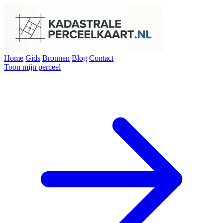
Home
Gids
Bronnen
Blog
Contact
Toon mijn perceel