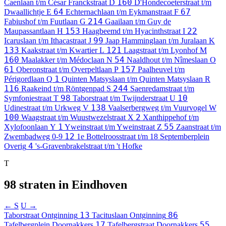
160
Caenlaan t/m César Franckstraat
D
D'Hondecoeterstraat t/m
64
67
Dwaallichtje
E
Echternachlaan t/m Eykmanstraat
F
214
Fabiushof t/m Fuutlaan
G
Gaailaan t/m Guy de
153
22
Maupassantlaan
H
Haagbeemd t/m Hyacinthstraat
I
99
Icaruslaan t/m Ithacastraat
J
Jaap Hamminglaan t/m Juralaan
K
133
121
Kaakstraat t/m Kwartier
L
Laagstraat t/m Lyonhof
M
160
54
Maalakker t/m Médoclaan
N
Naaldhout t/m Nîmeslaan
O
61
157
Oberonstraat t/m Overpeltlaan
P
Paalheuvel t/m
1
Périgordlaan
Q
Quinten Matsyslaan t/m Quinten Matsyslaan
R
116
244
Raakeind t/m Röntgenpad
S
Saenredamstraat t/m
98
10
Symfoniestraat
T
Taborstraat t/m Twijnderstraat
U
138
Udinestraat t/m Urkweg
V
Vaalserbergweg t/m Vuurvogel
W
100
2
Waagstraat t/m Wuustwezelstraat
X
Xanthippehof t/m
1
55
Xylofoonlaan
Y
Yweinstraat t/m Yweinstraat
Z
Zaanstraat t/m
12
Zwembadweg
0-9
1e Bottelroosstraat t/m 18 Septemberplein
4
Overig
's-Gravenbrakelstraat t/m 't Hofke
T
98 straten in Eindhoven
← S
U →
13
86
Taborstraat
Ontginning
Tacituslaan
Ontginning
17
55
Tafelbergplein
Doornakkers
Tafelbergstraat
Doornakkers