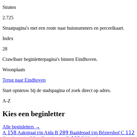
Straten
2.725
Straatpagina's met een route naar huisnummers en perceelkaart.
Index
28
Crawlbare beginletterpagina's binnen Eindhoven.
Woonplaats
Terug naar Eindhoven
Start opnieuw bij de stadspagina of zoek direct op adres.
A-Z
Kies een beginletter
Alle beginletters →
158
209
112
A
Aakstraat t/m Aïda
B
Baaldepad t/m Béziershof
C