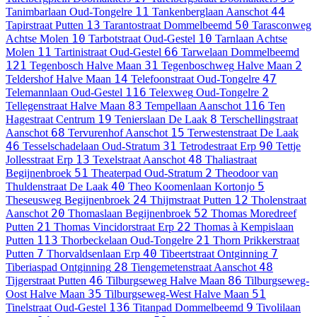
11
44
Tanimbarlaan
Oud-Tongelre
Tankenberglaan
Aanschot
13
50
Tapirstraat
Putten
Tarantostraat
Dommelbeemd
Tarasconweg
10
10
Achtse Molen
Tarbotstraat
Oud-Gestel
Tarnlaan
Achtse
11
66
Molen
Tartinistraat
Oud-Gestel
Tarwelaan
Dommelbeemd
121
31
2
Tegenbosch
Halve Maan
Tegenboschweg
Halve Maan
14
47
Teldershof
Halve Maan
Telefoonstraat
Oud-Tongelre
116
2
Telemannlaan
Oud-Gestel
Telexweg
Oud-Tongelre
83
116
Tellegenstraat
Halve Maan
Tempellaan
Aanschot
Ten
19
8
Hagestraat
Centrum
Tenierslaan
De Laak
Terschellingstraat
68
15
Aanschot
Tervurenhof
Aanschot
Terwestenstraat
De Laak
46
31
90
Tesselschadelaan
Oud-Stratum
Tetrodestraat
Erp
Tettje
13
48
Jollesstraat
Erp
Texelstraat
Aanschot
Thaliastraat
51
2
Begijnenbroek
Theaterpad
Oud-Stratum
Theodoor van
40
5
Thuldenstraat
De Laak
Theo Koomenlaan
Kortonjo
24
12
Theseusweg
Begijnenbroek
Thijmstraat
Putten
Tholenstraat
20
52
Aanschot
Thomaslaan
Begijnenbroek
Thomas Moredreef
21
22
Putten
Thomas Vincidorstraat
Erp
Thomas à Kempislaan
113
21
Putten
Thorbeckelaan
Oud-Tongelre
Thorn Prikkerstraat
7
40
7
Putten
Thorvaldsenlaan
Erp
Tibeertstraat
Ontginning
28
48
Tiberiaspad
Ontginning
Tiengemetenstraat
Aanschot
46
86
Tijgerstraat
Putten
Tilburgseweg
Halve Maan
Tilburgseweg-
35
51
Oost
Halve Maan
Tilburgseweg-West
Halve Maan
136
9
Tinelstraat
Oud-Gestel
Titanpad
Dommelbeemd
Tivolilaan