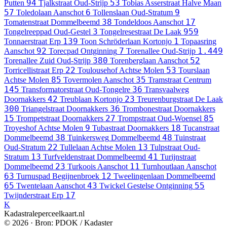
94
53
Putten
Tjalkstraat
Oud-Strijp
Tobias Asserstraat
Halve Maan
57
6
9
Toledolaan
Aanschot
Tollenslaan
Oud-Stratum
38
17
Tomatenstraat
Dommelbeemd
Tondeldoos
Aanschot
3
959
Tongelreeppad
Oud-Gestel
Tongelresestraat
De Laak
139
1
Tonnaerstraat
Erp
Toon Schröderlaan
Kortonjo
Topaasring
92
7
1.449
Aanschot
Torecpad
Ontginning
Torenallee
Oud-Strijp
380
52
Torenallee Zuid
Oud-Strijp
Torenberglaan
Aanschot
22
53
Torricellistraat
Erp
Toulousehof
Achtse Molen
Tourslaan
85
35
Achtse Molen
Tovermolen
Aanschot
Tramstraat
Centrum
145
36
Transformatorstraat
Oud-Tongelre
Transvaalweg
42
23
Doornakkers
Treublaan
Kortonjo
Treurenburgstraat
De Laak
300
36
Triangelstraat
Doornakkers
Trombonestraat
Doornakkers
15
27
85
Trompetstraat
Doornakkers
Trompstraat
Oud-Woensel
9
18
Troyeshof
Achtse Molen
Tubastraat
Doornakkers
Tucanstraat
38
48
Dommelbeemd
Tuinkersweg
Dommelbeemd
Tuinstraat
22
13
Oud-Stratum
Tullelaan
Achtse Molen
Tulpstraat
Oud-
13
41
Stratum
Turfveldenstraat
Dommelbeemd
Turijnstraat
23
11
Dommelbeemd
Turkoois
Aanschot
Turnhoutlaan
Aanschot
63
12
Turnuspad
Begijnenbroek
Tweelingenlaan
Dommelbeemd
65
43
55
Twentelaan
Aanschot
Twickel
Gestelse Ontginning
17
Twijnderstraat
Erp
K
Kadastraleperceelkaart.nl
© 2026 · Bron: PDOK / Kadaster