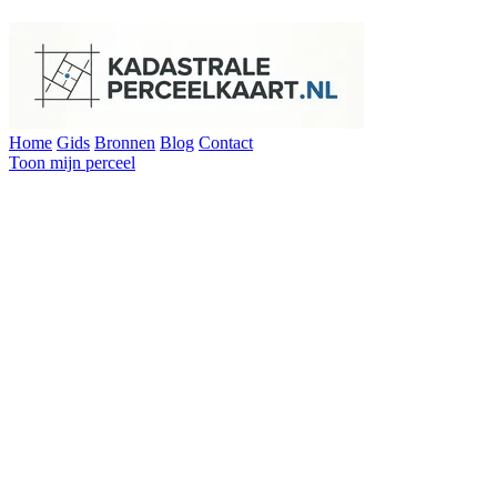
Home
Gids
Bronnen
Blog
Contact
Toon mijn perceel