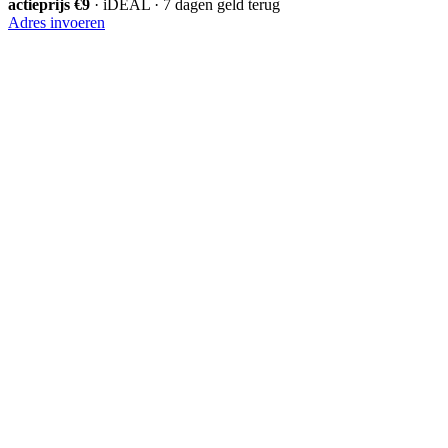
actieprijs €9
· iDEAL · 7 dagen geld terug
Adres invoeren