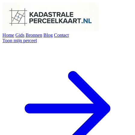
Home
Gids
Bronnen
Blog
Contact
Toon mijn perceel