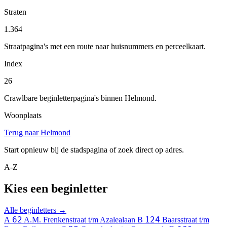
Straten
1.364
Straatpagina's met een route naar huisnummers en perceelkaart.
Index
26
Crawlbare beginletterpagina's binnen Helmond.
Woonplaats
Terug naar Helmond
Start opnieuw bij de stadspagina of zoek direct op adres.
A-Z
Kies een beginletter
Alle beginletters →
62
124
A
A.M. Frenkenstraat t/m Azalealaan
B
Baarsstraat t/m