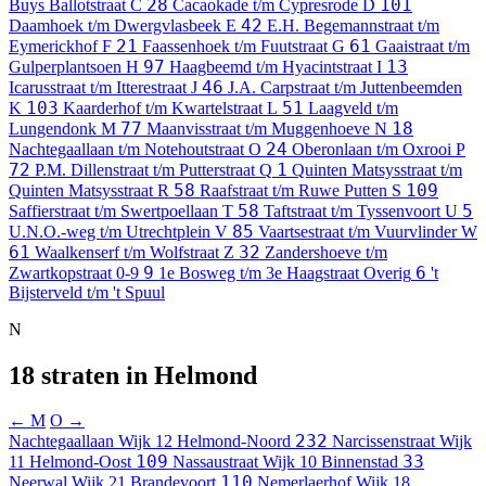
28
101
Buys Ballotstraat
C
Cacaokade t/m Cypresrode
D
42
Daamhoek t/m Dwergvlasbeek
E
E.H. Begemannstraat t/m
21
61
Eymerickhof
F
Faassenhoek t/m Fuutstraat
G
Gaaistraat t/m
97
13
Gulperplantsoen
H
Haagbeemd t/m Hyacintstraat
I
46
Icarusstraat t/m Itterestraat
J
J.A. Carpstraat t/m Juttenbeemden
103
51
K
Kaarderhof t/m Kwartelstraat
L
Laagveld t/m
77
18
Lungendonk
M
Maanvisstraat t/m Muggenhoeve
N
24
Nachtegaallaan t/m Notehoutstraat
O
Oberonlaan t/m Oxrooi
P
72
1
P.M. Dillenstraat t/m Putterstraat
Q
Quinten Matsysstraat t/m
58
109
Quinten Matsysstraat
R
Raafstraat t/m Ruwe Putten
S
58
5
Saffierstraat t/m Swertpoellaan
T
Taftstraat t/m Tyssenvoort
U
85
U.N.O.-weg t/m Utrechtplein
V
Vaartsestraat t/m Vuurvlinder
W
61
32
Waalkenserf t/m Wolfstraat
Z
Zandershoeve t/m
9
6
Zwartkopstraat
0-9
1e Bosweg t/m 3e Haagstraat
Overig
't
Bijsterveld t/m 't Spuul
N
18 straten in Helmond
← M
O →
232
Nachtegaallaan
Wijk 12 Helmond-Noord
Narcissenstraat
Wijk
109
33
11 Helmond-Oost
Nassaustraat
Wijk 10 Binnenstad
110
Neerwal
Wijk 21 Brandevoort
Nemerlaerhof
Wijk 18