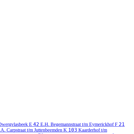
42
21
Dwergvlasbeek
E
E.H. Begemannstraat t/m Eymerickhof
F
103
.A. Carpstraat t/m Juttenbeemden
K
Kaarderhof t/m