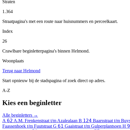
Straten
1.364
Straatpagina's met een route naar huisnummers en perceelkaart.
Index
26
Crawlbare beginletterpagina's binnen Helmond.
Woonplaats
Terug naar Helmond
Start opnieuw bij de stadspagina of zoek direct op adres.
A-Z
Kies een beginletter
Alle beginletters →
62
124
A
A.M. Frenkenstraat t/m Azalealaan
B
Baarsstraat t/m Buys
61
9
Faassenhoek t/m Fuutstraat
G
Gaaistraat t/m Gulperplantsoen
H