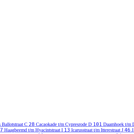
28
101
 Ballotstraat
C
Cacaokade t/m Cypresrode
D
Daamhoek t/m 
7
13
46
Haagbeemd t/m Hyacintstraat
I
Icarusstraat t/m Itterestraat
J
J