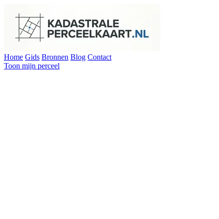
Home
Gids
Bronnen
Blog
Contact
Toon mijn perceel