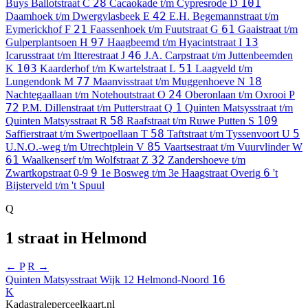
28
101
Buys Ballotstraat
C
Cacaokade t/m Cypresrode
D
42
Daamhoek t/m Dwergvlasbeek
E
E.H. Begemannstraat t/m
21
61
Eymerickhof
F
Faassenhoek t/m Fuutstraat
G
Gaaistraat t/m
97
13
Gulperplantsoen
H
Haagbeemd t/m Hyacintstraat
I
46
Icarusstraat t/m Itterestraat
J
J.A. Carpstraat t/m Juttenbeemden
103
51
K
Kaarderhof t/m Kwartelstraat
L
Laagveld t/m
77
18
Lungendonk
M
Maanvisstraat t/m Muggenhoeve
N
24
Nachtegaallaan t/m Notehoutstraat
O
Oberonlaan t/m Oxrooi
P
72
1
P.M. Dillenstraat t/m Putterstraat
Q
Quinten Matsysstraat t/m
58
109
Quinten Matsysstraat
R
Raafstraat t/m Ruwe Putten
S
58
5
Saffierstraat t/m Swertpoellaan
T
Taftstraat t/m Tyssenvoort
U
85
U.N.O.-weg t/m Utrechtplein
V
Vaartsestraat t/m Vuurvlinder
W
61
32
Waalkenserf t/m Wolfstraat
Z
Zandershoeve t/m
9
6
Zwartkopstraat
0-9
1e Bosweg t/m 3e Haagstraat
Overig
't
Bijsterveld t/m 't Spuul
Q
1 straat in Helmond
← P
R →
16
Quinten Matsysstraat
Wijk 12 Helmond-Noord
K
Kadastraleperceelkaart.nl