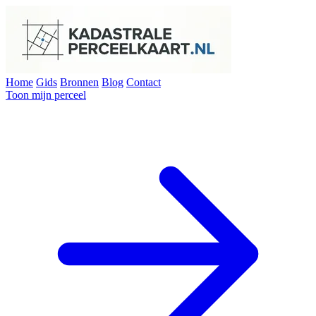
Home
Gids
Bronnen
Blog
Contact
Toon mijn perceel