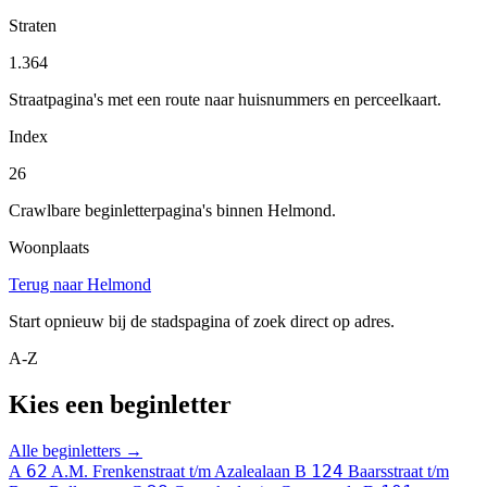
Straten
1.364
Straatpagina's met een route naar huisnummers en perceelkaart.
Index
26
Crawlbare beginletterpagina's binnen Helmond.
Woonplaats
Terug naar Helmond
Start opnieuw bij de stadspagina of zoek direct op adres.
A-Z
Kies een beginletter
Alle beginletters →
62
124
A
A.M. Frenkenstraat t/m Azalealaan
B
Baarsstraat t/m