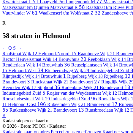
51
77
Kwartelstraat
L
Laagveld t/m Lungendonk
M
Maanvisstraat
58
Matsysstraat t/m Quinten Matsysstraat
R
Raafstraat t/m Ruwe Put
61
32
Vuurvlinder
W
Waalkenserf t/m Wolfstraat
Z
Zandershoeve t/
R
58 straten in Helmond
← Q
S →
15
Raafstraat
Wijk 12 Helmond-Noord
Raaphoeve
Wijk 21 Brandev
20
Rector Heuvelsstraat
Wijk 14 Brouwhuis
Reeboklaan
Wijk 14 Br
36
Rendierlaan
Wijk 14 Brouwhuis
Reuselplantsoen
Wijk 14 Brouw
34
15 Helmond-West
Rietbeemdweg
Wijk 29 Industriegebied Zuid
1
12
Rijntjesdijk
Wijk 14 Brouwhuis
Rijpelberg
Wijk 18 Rijpelberg
3
27
Brandevoort
Rinckstraat
Wijk 21 Brandevoort
Ringdijk
Wijk 29
36
10
Beemden
Wijk 17 Stiphout
Rodenburg
Wijk 21 Brandevoort
5
Industriegebied Zuid
Rogier van der Weydenstraat
Wijk 12 Helmo
96
Rooseindsestraat
Wijk 29 Industriegebied Zuid
Rootakkers
Wijk 1
106
17
11 Helmond-Oost
Rubeemden
Wijk 21 Brandevoort
Rubenss
65
13
Rutkenshoeve
Wijk 21 Brandevoort
Ruusbroeclaan
Wijk 12 
K
Kadastraleperceelkaart.nl
© 2026 · Bron: PDOK / Kadaster
Kadastrale kaart op adres
Perceelgrens en erfgrenzen
Kaart per woonp