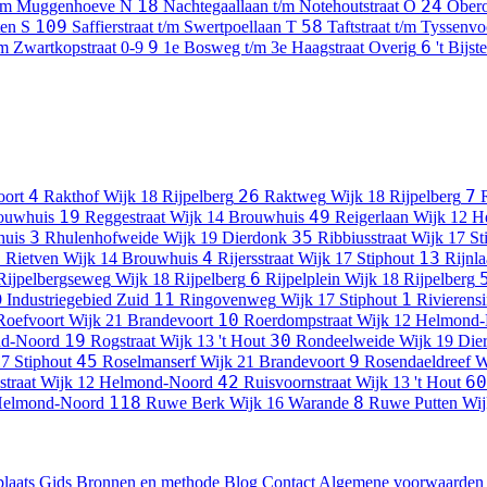
18
24
 t/m Muggenhoeve
N
Nachtegaallaan t/m Notehoutstraat
O
Obero
109
58
ten
S
Saffierstraat t/m Swertpoellaan
T
Taftstraat t/m Tyssenv
9
6
m Zwartkopstraat
0-9
1e Bosweg t/m 3e Haagstraat
Overig
't Bijst
4
26
7
oort
Rakthof
Wijk 18 Rijpelberg
Raktweg
Wijk 18 Rijpelberg
19
49
ouwhuis
Reggestraat
Wijk 14 Brouwhuis
Reigerlaan
Wijk 12 
3
35
huis
Rhulenhofweide
Wijk 19 Dierdonk
Ribbiusstraat
Wijk 17 St
8
4
13
Rietven
Wijk 14 Brouwhuis
Rijersstraat
Wijk 17 Stiphout
Rijnl
6
Rijpelbergseweg
Wijk 18 Rijpelberg
Rijpelplein
Wijk 18 Rijpelberg
11
1
 Industriegebied Zuid
Ringovenweg
Wijk 17 Stiphout
Rivierensi
10
Roefvoort
Wijk 21 Brandevoort
Roerdompstraat
Wijk 12 Helmond
19
30
nd-Noord
Rogstraat
Wijk 13 't Hout
Rondeelweide
Wijk 19 Die
45
9
7 Stiphout
Roselmanserf
Wijk 21 Brandevoort
Rosendaeldreef
W
42
60
traat
Wijk 12 Helmond-Noord
Ruisvoornstraat
Wijk 13 't Hout
118
8
Helmond-Noord
Ruwe Berk
Wijk 16 Warande
Ruwe Putten
Wij
laats
Gids
Bronnen en methode
Blog
Contact
Algemene voorwaarden