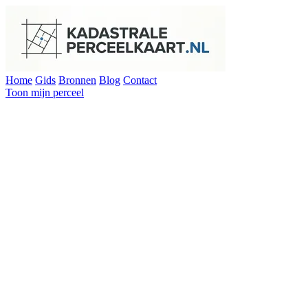
Home
Gids
Bronnen
Blog
Contact
Toon mijn perceel