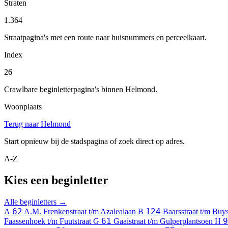
Straten
1.364
Straatpagina's met een route naar huisnummers en perceelkaart.
Index
26
Crawlbare beginletterpagina's binnen Helmond.
Woonplaats
Terug naar Helmond
Start opnieuw bij de stadspagina of zoek direct op adres.
A-Z
Kies een beginletter
Alle beginletters →
62
124
A
A.M. Frenkenstraat t/m Azalealaan
B
Baarsstraat t/m Buys
61
9
Faassenhoek t/m Fuutstraat
G
Gaaistraat t/m Gulperplantsoen
H