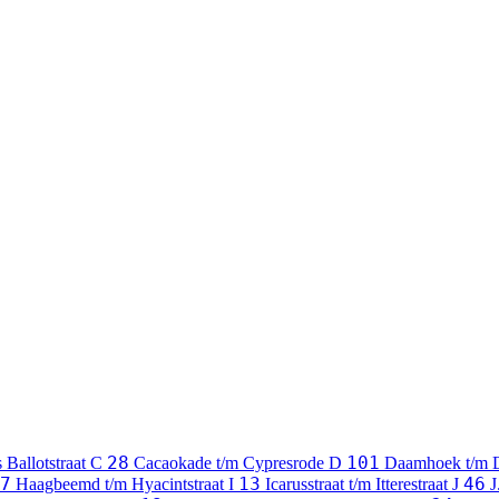
28
101
 Ballotstraat
C
Cacaokade t/m Cypresrode
D
Daamhoek t/m 
7
13
46
Haagbeemd t/m Hyacintstraat
I
Icarusstraat t/m Itterestraat
J
J