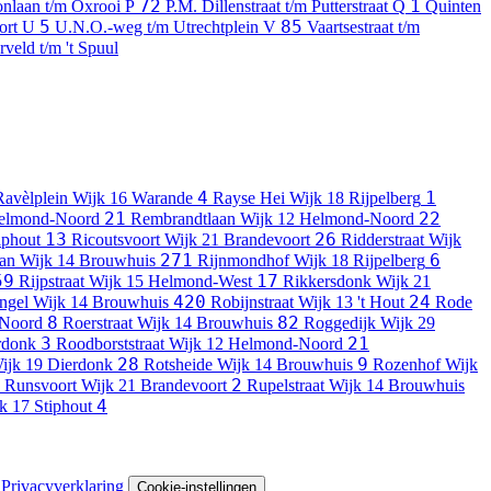
72
1
nlaan t/m Oxrooi
P
P.M. Dillenstraat t/m Putterstraat
Q
Quinten
5
85
oort
U
U.N.O.-weg t/m Utrechtplein
V
Vaartsestraat t/m
erveld t/m 't Spuul
4
1
Ravèlplein
Wijk 16 Warande
Rayse Hei
Wijk 18 Rijpelberg
21
22
Helmond-Noord
Rembrandtlaan
Wijk 12 Helmond-Noord
13
26
iphout
Ricoutsvoort
Wijk 21 Brandevoort
Ridderstraat
Wijk
271
6
aan
Wijk 14 Brouwhuis
Rijnmondhof
Wijk 18 Rijpelberg
59
17
Rijpstraat
Wijk 15 Helmond-West
Rikkersdonk
Wijk 21
420
24
ngel
Wijk 14 Brouwhuis
Robijnstraat
Wijk 13 't Hout
Rode
8
82
-Noord
Roerstraat
Wijk 14 Brouwhuis
Roggedijk
Wijk 29
3
21
rdonk
Roodborststraat
Wijk 12 Helmond-Noord
28
9
ijk 19 Dierdonk
Rotsheide
Wijk 14 Brouwhuis
Rozenhof
Wijk
2
Runsvoort
Wijk 21 Brandevoort
Rupelstraat
Wijk 14 Brouwhuis
4
k 17 Stiphout
Privacyverklaring
Cookie-instellingen