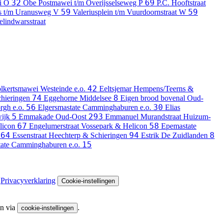
32
69
i
O
Obe Postmawei t/m Overijsselseweg
P
P.C. Hooftstraat
59
59
s t/m Uranusweg
V
Valeriusplein t/m Vuurdoornstraat
W
lindwarsstraat
42
olkertsmawei
Westeinde e.o.
Eeltsjemar
Hempens/Teerns &
74
8
hieringen
Eggehorne
Middelsee
Eigen brood bovenal
Oud-
56
30
gh e.o.
Elgersmastate
Camminghaburen e.o.
Elias
5
293
wijk
Emmakade
Oud-Oost
Emmanuel Murandstraat
Huizum-
67
58
licon
Engelumerstraat
Vossepark & Helicon
Epemastate
64
94
8
Essenstraat
Heechterp & Schieringen
Estrik
De Zuidlanden
15
ate
Camminghaburen e.o.
Privacyverklaring
Cookie-instellingen
en via
.
cookie-instellingen