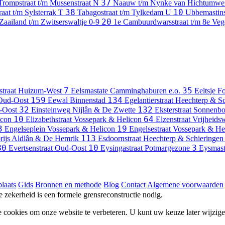
37
rompstraat t/m Mussenstraat
N
Naauw t/m Nynke van Hichtumwe
38
10
raat t/m Sylsterrak
T
Tabagostraat t/m Tylkedam
U
Ubbemastin
20
Zaailand t/m Zwitserswaltje
0-9
1e Cambuurdwarsstraat t/m 8e Vege
7
35
traat
Huizum-West
Eelsmastate
Camminghaburen e.o.
Eeltsje F
159
134
Oud-Oost
Eewal
Binnenstad
Egelantierstraat
Heechterp & Sc
32
132
-Oost
Einsteinweg
Nijlân & De Zwette
Eksterstraat
Sonnenbor
10
64
icon
Elizabethstraat
Vossepark & Helicon
Elzenstraat
Vrijheids
3
19
Engelseplein
Vossepark & Helicon
Engelsestraat
Vossepark & He
113
rijs
Aldlân & De Hemrik
Esdoornstraat
Heechterp & Schieringen
80
10
3
Evertsenstraat
Oud-Oost
Eysingastraat
Potmargezone
Eysmast
laats
Gids
Bronnen en methode
Blog
Contact
Algemene voorwaarden
he zekerheid is een formele grensreconstructie nodig.
e cookies om onze website te verbeteren. U kunt uw keuze later wijzig