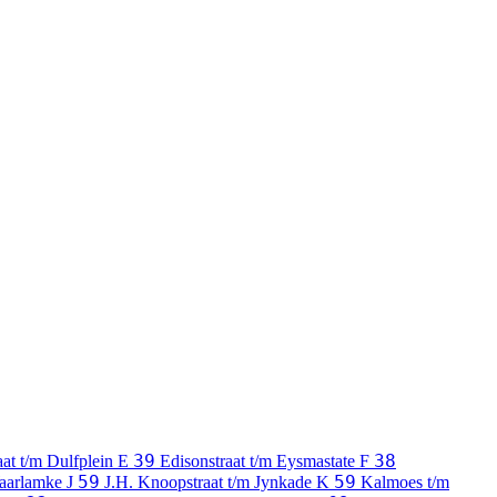
39
38
aat t/m Dulfplein
E
Edisonstraat t/m Eysmastate
F
59
59
 Waarlamke
J
J.H. Knoopstraat t/m Jynkade
K
Kalmoes t/m