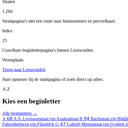
Straten
1.266
Straatpagina's met een route naar huisnummers en perceelkaart.
Index
25
Crawlbare beginletterpagina's binnen Leeuwarden.
Woonplaats
Terug naar Leeuwarden
Start opnieuw bij de stadspagina of zoek direct op adres.
A-Z
Kies een beginletter
Alle beginletters →
68
94
A
A.S. Levissonstraat t/m Azaleastraat
B
Bachstraat t/m Bûtl
47
Fahrenheitweg t/m Fûgeldyk
G
Gabriël Metsustraat t/m Gysbert J