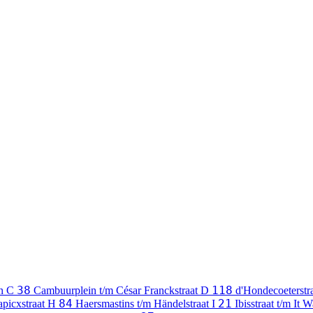
38
118
ân
C
Cambuurplein t/m César Franckstraat
D
d'Hondecoeterstr
84
21
apicxstraat
H
Haersmastins t/m Händelstraat
I
Ibisstraat t/m It