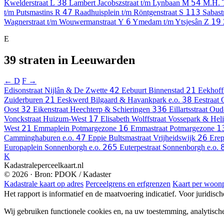
38
54
Kwelderstraat
L
Lambert Jacobszstraat t/m Lynbaan
M
M.H. T
47
113
t/m Putsmastins
R
Raadhuisplein t/m Röntgenstraat
S
Sabast
6
19
Wagnerstraat t/m Wouwermanstraat
Y
Ymedam t/m Ytsjesân
Z
E
39 straten in Leeuwarden
← D
F →
42
21
Edisonstraat
Nijlân & De Zwette
Eebuurt
Binnenstad
Eekhoffs
21
38
Zuiderburen
Eeskwerd
Bilgaard & Havankpark e.o.
Eestraat
32
336
Oost
Eikenstraat
Heechterp & Schieringen
Eillartsstraat
Oud
17
Vonckstraat
Huizum-West
Elisabeth Wolffstraat
Vossepark & Hel
21
16
1
West
Emmaplein
Potmargezone
Emmastraat
Potmargezone
47
26
Camminghaburen e.o.
Eppie Bultsmastraat
Vrijheidswijk
Erep
265
Europaplein
Sonnenborgh e.o.
Euterpestraat
Sonnenborgh e.o.
K
Kadastraleperceelkaart.nl
© 2026 · Bron: PDOK / Kadaster
Kadastrale kaart op adres
Perceelgrens en erfgrenzen
Kaart per woonp
Het rapport is informatief en de maatvoering indicatief. Voor juridisc
Wij gebruiken functionele cookies en, na uw toestemming, analytisch