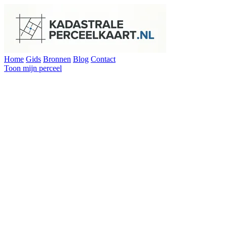
Home
Gids
Bronnen
Blog
Contact
Toon mijn perceel