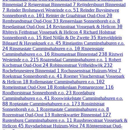
2
7
Binnenstad
Reigerstraat
Binnenstad
Reijndersbuurt
Binnenstad
7
51
Reinder Brolsmawei
Westeinde e.o.
Reinder Buysingweg
101
20
Sonnenborgh e.o.
Reinier de Graafstraat
Oud-Oost
33
8
Rembrandtstraat
Oud-Oost
Rengerslaan
Sonnenborgh e.o.
14
30
Resedastraat
Oud-Oost
Reviusstraat
Vossepark & Helicon
4
Rhijnvis Feithstraat
Vossepark & Helicon
Richard Holstraat
15
35
Sonnenborgh e.o.
Ried
Nijlân & De Zwette
Rietveldplein
45
Bilgaard & Havankpark e.o.
Ringiastins
Camminghaburen e.o.
24
10
Rinsmastate
Camminghaburen e.o.
Rispensstate
16
238
Camminghaburen e.o.
Ritsumastraat
Binnenstad
Rixtwei
215
1
Westeinde e.o.
Roazendaal
Camminghaburen e.o.
Robert
24
232
Kochstraat
Oud-Oost
Robinsonstraat
Vrijheidswijk
1
7
Rochebrunesteeg
Binnenstad
Rochussenstraat
Huizum-West
41
Roekstraat
Sonnenborgh e.o.
Roemer Visscherstraat
Vossepark
18
102
& Helicon
Rollemastate
Camminghaburen e.o.
18
116
Romeinstraat
Oud-Oost
Romkeslaan
Potmargezone
23
Roodborststraat
Sonnenborgh e.o.
Roordaburg
41
Camminghaburen e.o.
Rooswinkelstate
Camminghaburen e.o.
88
173
Roptastate
Camminghaburen e.o.
Rossinistraat
1
8
Sonnenborgh e.o.
Rozemastate
Camminghaburen e.o.
13
127
Rozenstraat
Oud-Oost
Ruiterskwartier
Binnenstad
11
Rustenburg
Camminghaburen e.o.
Ruusbroecstraat
Vossepark &
45
74
Helicon
Ruysdaelstraat
Huizum-West
Röntgenstraat
Oud-