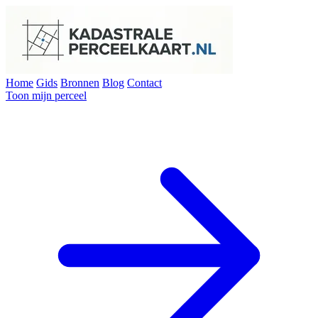
Home
Gids
Bronnen
Blog
Contact
Toon mijn perceel