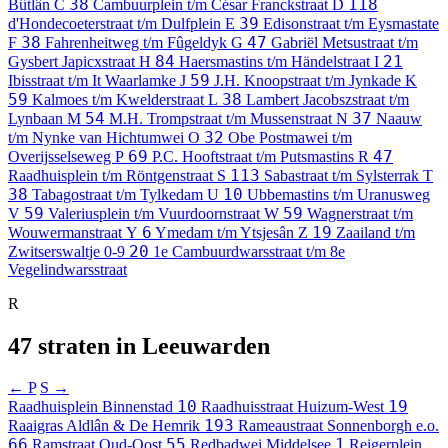
38
118
Bûtlân
C
Cambuurplein t/m César Franckstraat
D
39
d'Hondecoeterstraat t/m Dulfplein
E
Edisonstraat t/m Eysmastate
38
47
F
Fahrenheitweg t/m Fûgeldyk
G
Gabriël Metsustraat t/m
84
21
Gysbert Japicxstraat
H
Haersmastins t/m Händelstraat
I
59
Ibisstraat t/m It Waarlamke
J
J.H. Knoopstraat t/m Jynkade
K
59
38
Kalmoes t/m Kwelderstraat
L
Lambert Jacobszstraat t/m
54
37
Lynbaan
M
M.H. Trompstraat t/m Mussenstraat
N
Naauw
32
t/m Nynke van Hichtumwei
O
Obe Postmawei t/m
69
47
Overijsselseweg
P
P.C. Hooftstraat t/m Putsmastins
R
113
Raadhuisplein t/m Röntgenstraat
S
Sabastraat t/m Sylsterrak
T
38
10
Tabagostraat t/m Tylkedam
U
Ubbemastins t/m Uranusweg
59
59
V
Valeriusplein t/m Vuurdoornstraat
W
Wagnerstraat t/m
6
19
Wouwermanstraat
Y
Ymedam t/m Ytsjesân
Z
Zaailand t/m
20
Zwitserswaltje
0-9
1e Cambuurdwarsstraat t/m 8e
Vegelindwarsstraat
R
47 straten in Leeuwarden
← P
S →
10
19
Raadhuisplein
Binnenstad
Raadhuisstraat
Huizum-West
193
Raaigras
Aldlân & De Hemrik
Rameaustraat
Sonnenborgh e.o.
66
55
1
Ramstraat
Oud-Oost
Redbadwei
Middelsee
Reigerplein