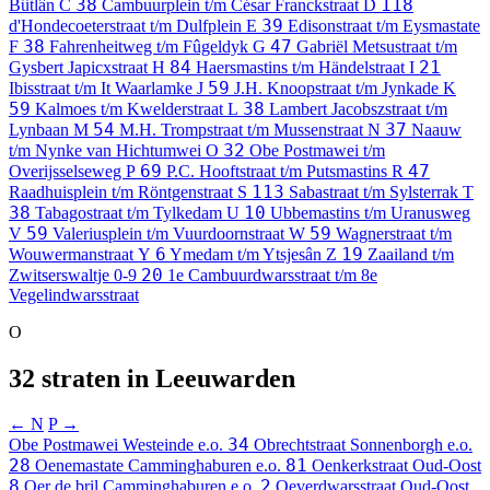
38
118
Bûtlân
C
Cambuurplein t/m César Franckstraat
D
39
d'Hondecoeterstraat t/m Dulfplein
E
Edisonstraat t/m Eysmastate
38
47
F
Fahrenheitweg t/m Fûgeldyk
G
Gabriël Metsustraat t/m
84
21
Gysbert Japicxstraat
H
Haersmastins t/m Händelstraat
I
59
Ibisstraat t/m It Waarlamke
J
J.H. Knoopstraat t/m Jynkade
K
59
38
Kalmoes t/m Kwelderstraat
L
Lambert Jacobszstraat t/m
54
37
Lynbaan
M
M.H. Trompstraat t/m Mussenstraat
N
Naauw
32
t/m Nynke van Hichtumwei
O
Obe Postmawei t/m
69
47
Overijsselseweg
P
P.C. Hooftstraat t/m Putsmastins
R
113
Raadhuisplein t/m Röntgenstraat
S
Sabastraat t/m Sylsterrak
T
38
10
Tabagostraat t/m Tylkedam
U
Ubbemastins t/m Uranusweg
59
59
V
Valeriusplein t/m Vuurdoornstraat
W
Wagnerstraat t/m
6
19
Wouwermanstraat
Y
Ymedam t/m Ytsjesân
Z
Zaailand t/m
20
Zwitserswaltje
0-9
1e Cambuurdwarsstraat t/m 8e
Vegelindwarsstraat
O
32 straten in Leeuwarden
← N
P →
34
Obe Postmawei
Westeinde e.o.
Obrechtstraat
Sonnenborgh e.o.
28
81
Oenemastate
Camminghaburen e.o.
Oenkerkstraat
Oud-Oost
8
2
Oer de bril
Camminghaburen e.o.
Oeverdwarsstraat
Oud-Oost