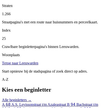
Straten
1.266
Straatpagina's met een route naar huisnummers en perceelkaart.
Index
25
Crawlbare beginletterpagina's binnen Leeuwarden.
Woonplaats
Terug naar Leeuwarden
Start opnieuw bij de stadspagina of zoek direct op adres.
A-Z
Kies een beginletter
Alle beginletters →
68
94
A
A.S. Levissonstraat t/m Azaleastraat
B
Bachstraat t/m