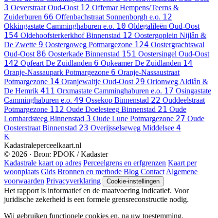
3
12
Oeverstraat
Oud-Oost
Offemar
Hempens/Teerns &
66
12
Zuiderburen
Offenbachstraat
Sonnenborgh e.o.
10
Okkingastate
Camminghaburen e.o.
Oldegalileën
Oud-Oost
154
12
Oldehoofsterkerkhof
Binnenstad
Oostergoplein
Nijlân &
9
124
De Zwette
Oostergoweg
Potmargezone
Oostergrachtswal
86
151
Oud-Oost
Oosterkade
Binnenstad
Oostersingel
Oud-Oost
142
6
14
Opfeart
De Zuidlanden
Opkeamer
De Zuidlanden
6
Oranje-Nassaupark
Potmargezone
Oranje-Nassaustraat
14
29
Potmargezone
Oranjewaltje
Oud-Oost
Orionweg
Aldlân &
411
17
De Hemrik
Orxmastate
Camminghaburen e.o.
Osingastate
49
22
Camminghaburen e.o.
Ossekop
Binnenstad
Ouddeelstraat
112
21
Potmargezone
Oude Doelesteeg
Binnenstad
Oude
3
27
Lombardsteeg
Binnenstad
Oude Lune
Potmargezone
Oude
23
4
Oosterstraat
Binnenstad
Overijsselseweg
Middelsee
K
Kadastraleperceelkaart.nl
© 2026 · Bron: PDOK / Kadaster
Kadastrale kaart op adres
Perceelgrens en erfgrenzen
Kaart per
woonplaats
Gids
Bronnen en methode
Blog
Contact
Algemene
voorwaarden
Privacyverklaring
Cookie-instellingen
Het rapport is informatief en de maatvoering indicatief. Voor
juridische zekerheid is een formele grensreconstructie nodig.
Wij gebruiken functionele cookies en, na uw toestemming,