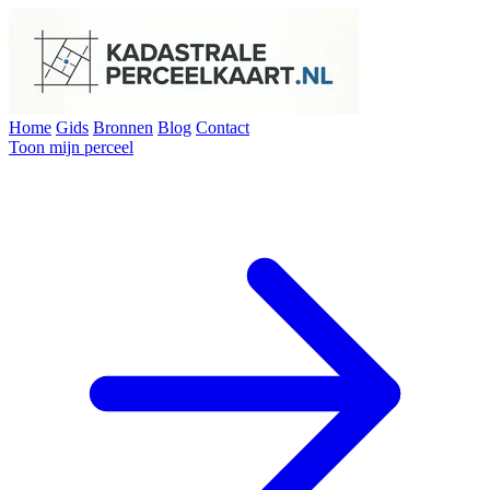
Home
Gids
Bronnen
Blog
Contact
Toon mijn perceel