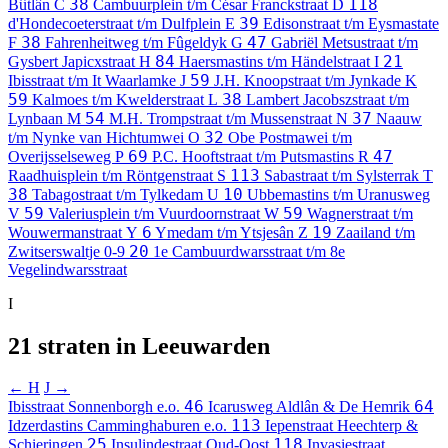
38
118
Bûtlân
C
Cambuurplein t/m César Franckstraat
D
39
d'Hondecoeterstraat t/m Dulfplein
E
Edisonstraat t/m Eysmastate
38
47
F
Fahrenheitweg t/m Fûgeldyk
G
Gabriël Metsustraat t/m
84
21
Gysbert Japicxstraat
H
Haersmastins t/m Händelstraat
I
59
Ibisstraat t/m It Waarlamke
J
J.H. Knoopstraat t/m Jynkade
K
59
38
Kalmoes t/m Kwelderstraat
L
Lambert Jacobszstraat t/m
54
37
Lynbaan
M
M.H. Trompstraat t/m Mussenstraat
N
Naauw
32
t/m Nynke van Hichtumwei
O
Obe Postmawei t/m
69
47
Overijsselseweg
P
P.C. Hooftstraat t/m Putsmastins
R
113
Raadhuisplein t/m Röntgenstraat
S
Sabastraat t/m Sylsterrak
T
38
10
Tabagostraat t/m Tylkedam
U
Ubbemastins t/m Uranusweg
59
59
V
Valeriusplein t/m Vuurdoornstraat
W
Wagnerstraat t/m
6
19
Wouwermanstraat
Y
Ymedam t/m Ytsjesân
Z
Zaailand t/m
20
Zwitserswaltje
0-9
1e Cambuurdwarsstraat t/m 8e
Vegelindwarsstraat
I
21 straten in Leeuwarden
← H
J →
46
64
Ibisstraat
Sonnenborgh e.o.
Icarusweg
Aldlân & De Hemrik
113
Idzerdastins
Camminghaburen e.o.
Iepenstraat
Heechterp &
25
118
Schieringen
Insulindestraat
Oud-Oost
Invasiestraat