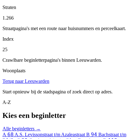
Straten
1.266
Straatpagina's met een route naar huisnummers en perceelkaart.
Index
25
Crawlbare beginletterpagina's binnen Leeuwarden.
Woonplaats
Terug naar Leeuwarden
Start opnieuw bij de stadspagina of zoek direct op adres.
A-Z
Kies een beginletter
Alle beginletters →
68
94
A
A.S. Levissonstraat t/m Azaleastraat
B
Bachstraat t/m