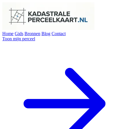
Home
Gids
Bronnen
Blog
Contact
Toon mijn perceel