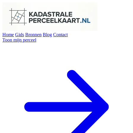
Home
Gids
Bronnen
Blog
Contact
Toon mijn perceel