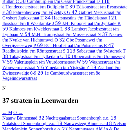
38
118
Bûtlân
C
Cambuurplein t/m César Franckstraat
D
39
d'Hondecoeterstraat t/m Dulfplein
E
Edisonstraat t/m Eysmastate
38
47
F
Fahrenheitweg t/m Fûgeldyk
G
Gabriël Metsustraat t/m
84
21
Gysbert Japicxstraat
H
Haersmastins t/m Händelstraat
I
59
Ibisstraat t/m It Waarlamke
J
J.H. Knoopstraat t/m Jynkade
K
59
38
Kalmoes t/m Kwelderstraat
L
Lambert Jacobszstraat t/m
54
37
Lynbaan
M
M.H. Trompstraat t/m Mussenstraat
N
Naauw
32
t/m Nynke van Hichtumwei
O
Obe Postmawei t/m
69
47
Overijsselseweg
P
P.C. Hooftstraat t/m Putsmastins
R
113
Raadhuisplein t/m Röntgenstraat
S
Sabastraat t/m Sylsterrak
T
38
10
Tabagostraat t/m Tylkedam
U
Ubbemastins t/m Uranusweg
59
59
V
Valeriusplein t/m Vuurdoornstraat
W
Wagnerstraat t/m
6
19
Wouwermanstraat
Y
Ymedam t/m Ytsjesân
Z
Zaailand t/m
20
Zwitserswaltje
0-9
1e Cambuurdwarsstraat t/m 8e
Vegelindwarsstraat
N
37 straten in Leeuwarden
← M
O →
32
18
Naauw
Binnenstad
Nachtegaalstraat
Sonnenborgh e.o.
18
8
Natalstraat
Sonnenborgh e.o.
Nauwesteeg
Binnenstad
Nelson
27
Mandelaplein
Sonnenborgh e.o.
Neptunusweg
Aldlân & De