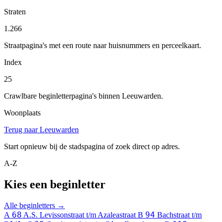
Straten
1.266
Straatpagina's met een route naar huisnummers en perceelkaart.
Index
25
Crawlbare beginletterpagina's binnen Leeuwarden.
Woonplaats
Terug naar Leeuwarden
Start opnieuw bij de stadspagina of zoek direct op adres.
A-Z
Kies een beginletter
Alle beginletters →
68
94
A
A.S. Levissonstraat t/m Azaleastraat
B
Bachstraat t/m