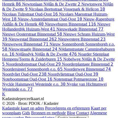
86
2
Hemrik
Newtonlaan
Nijlân & De Zwette
Newtonweg
Nijlân
9
10
& De Zwette
Nicolaas Beetsstraat
Vossepark & Helicon
16
Nicolaas Tulpstraat
Oud-Oost
Nicolaes Maesstraat
Huizum-
18
10
West
Nieuw-Amsterdamstraat
Oud-Oost
Nieuw-Rapenburg
40
116
Aldlân & De Hemrik
Nieuweburen
Binnenstad
Nieuwe
41
77
Hollanderdijk
Huizum-West
Nieuwekade
Binnenstad
58
Nieuwe Oosterstraat
Binnenstad
Nieuwe Schrans
Huizum-West
39
262
23
Nieuwestad
Binnenstad
Nieuwesteeg
Binnenstad
71
Nieuweweg
Binnenstad
Nieuw Sonnenborgh
Sonnenborgh e.o.
58
24
Nieuwstraatje
Binnenstad
Nijdamstrastate
Camminghaburen
16
476
e.o.
Nijlânsdyk
Nijlân & De Zwette
Noarder Stienplaat
15
Hempens/Teerns & Zuiderburen
Nobelweg
Nijlân & De Zwette
5
29
2
Noordendorpstraat
Oud-Oost
Noorderplantage
Binnenstad
65
74
Noordersingel
Sonnenborgh e.o.
Noorderweg
Binnenstad
238
39
Noordvliet
Oud-Oost
Noordvlietstraat
Oud-Oost
16
10
Noteboomstraat
Oud-Oost
Notenstraat
Potmargezone
30
Nyckle Haismawei
Westeinde e.o.
Nynke van Hichtumwei
77
Westeinde e.o.
K
Kadastraleperceelkaart.nl
© 2026 · Bron: PDOK / Kadaster
Kadastrale kaart op adres
Perceelgrens en erfgrenzen
Kaart per
woonplaats
Gids
Bronnen en methode
Blog
Contact
Algemene
voorwaarden
Privacyverklaring