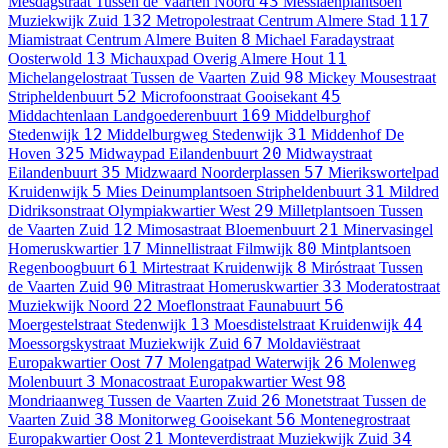
43
Mesdagstraat
Tussen de Vaarten Noord
Messiaenplantsoen
132
117
Muziekwijk Zuid
Metropolestraat
Centrum Almere Stad
8
Miamistraat
Centrum Almere Buiten
Michael Faradaystraat
13
11
Oosterwold
Michauxpad
Overig Almere Hout
98
Michelangelostraat
Tussen de Vaarten Zuid
Mickey Mousestraat
52
45
Stripheldenbuurt
Microfoonstraat
Gooisekant
169
Middachtenlaan
Landgoederenbuurt
Middelburghof
12
31
Stedenwijk
Middelburgweg
Stedenwijk
Middenhof
De
325
20
Hoven
Midwaypad
Eilandenbuurt
Midwaystraat
35
57
Eilandenbuurt
Midzwaard
Noorderplassen
Mierikswortelpad
5
31
Kruidenwijk
Mies Deinumplantsoen
Stripheldenbuurt
Mildred
29
Didriksonstraat
Olympiakwartier West
Milletplantsoen
Tussen
12
21
de Vaarten Zuid
Mimosastraat
Bloemenbuurt
Minervasingel
17
80
Homeruskwartier
Minnellistraat
Filmwijk
Mintplantsoen
61
8
Regenboogbuurt
Mirtestraat
Kruidenwijk
Miróstraat
Tussen
90
33
de Vaarten Zuid
Mitrastraat
Homeruskwartier
Moderatostraat
22
56
Muziekwijk Noord
Moeflonstraat
Faunabuurt
13
44
Moergestelstraat
Stedenwijk
Moesdistelstraat
Kruidenwijk
67
Moessorgskystraat
Muziekwijk Zuid
Moldaviëstraat
77
26
Europakwartier Oost
Molengatpad
Waterwijk
Molenweg
3
98
Molenbuurt
Monacostraat
Europakwartier West
26
Mondriaanweg
Tussen de Vaarten Zuid
Monetstraat
Tussen de
38
56
Vaarten Zuid
Monitorweg
Gooisekant
Montenegrostraat
21
34
Europakwartier Oost
Monteverdistraat
Muziekwijk Zuid