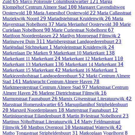
65
121
Zuid
Marco Poloroute
Columbuskwartier
Marga
100
Klompéhof
Centrum Almere Stad
Margaret Cavendishweg
10
22
Oosterwold
Maria Agnesihof
Oosterwold
Maria Callasstraat
29
26
Muziekwijk Noord
Mariadistelstraat
Kruidenwijk
Maria
37
30
Mayerstraat
Nobelhorst
Maria Merianhof
Oosterwold
Marie
90
67
Curielaan
Nobelhorst
Marie Curiestraat
Nobelhorst
22
2
Marifoon
Noorderplassen
Marilyn Monroepad
Filmwijk
311
23
Marinaweg
Duin
Marisbergstraat
Landgoederenbuurt
1
24
Mariëndaal
Stichtsekant
Marjoleinstraat
Kruidenwijk
9
138
Markenlaan
De Marken
Markerkant 10
Markerkant
24
110
Markerkant 11
Markerkant
Markerkant 12
Markerkant
136
34
Markerkant 13
Markerkant
Markerkant 14
Markerkant
42
1
Markerkant 15
Markerkant
Markerkant 16
Markerkant
52
Markiezenhofstraat
Landgoederenbuurt
Markt
Centrum Almere
141
78
Stad
Marktgracht
Centrum Almere Haven
97
Marktmeesterstraat
Centrum Almere Stad
Marktstraat
Centrum
26
16
Almere Haven
Marlene Dietrichstraat
Filmwijk
26
42
Marmotstraat
Faunabuurt
Marnix Gijsenstraat
Literatuurwijk
65
Marsstraat
Homeruskwartier
Marsupilamihof
Stripheldenbuurt
20
18
12
Marszeil
Noorderplassen
Marterstraat
Faunabuurt
8
23
Martiniquestraat
Eilandenbuurt
Martin Rylestraat
Nobelhorst
14
Martinus Nijhoffstraat
Literatuurwijk
Marty Feldmanstraat
50
10
42
Filmwijk
Mastbos
Overgooi
Mastgatpad
Waterwijk
31
8
Matho Tongastraat
Stripheldenbuurt
Matkoplaan
Vogelhorst