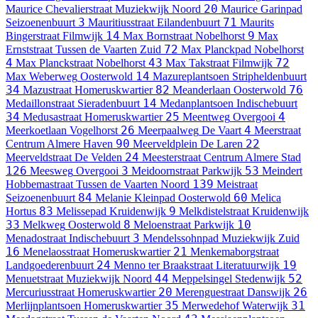
20
Maurice Chevalierstraat
Muziekwijk Noord
Maurice Garinpad
3
71
Seizoenenbuurt
Mauritiusstraat
Eilandenbuurt
Maurits
14
9
Bingerstraat
Filmwijk
Max Bornstraat
Nobelhorst
Max
72
Ernststraat
Tussen de Vaarten Zuid
Max Planckpad
Nobelhorst
4
43
72
Max Planckstraat
Nobelhorst
Max Takstraat
Filmwijk
14
Max Weberweg
Oosterwold
Mazureplantsoen
Stripheldenbuurt
34
82
76
Mazustraat
Homeruskwartier
Meanderlaan
Oosterwold
14
Medaillonstraat
Sieradenbuurt
Medanplantsoen
Indischebuurt
34
25
4
Medusastraat
Homeruskwartier
Meentweg
Overgooi
26
4
Meerkoetlaan
Vogelhorst
Meerpaalweg
De Vaart
Meerstraat
90
22
Centrum Almere Haven
Meerveldplein
De Laren
24
Meerveldstraat
De Velden
Meesterstraat
Centrum Almere Stad
126
3
53
Meesweg
Overgooi
Meidoornstraat
Parkwijk
Meindert
139
Hobbemastraat
Tussen de Vaarten Noord
Meistraat
84
60
Seizoenenbuurt
Melanie Kleinpad
Oosterwold
Melica
83
9
Hortus
Melissepad
Kruidenwijk
Melkdistelstraat
Kruidenwijk
33
8
10
Melkweg
Oosterwold
Meloenstraat
Parkwijk
3
Menadostraat
Indischebuurt
Mendelssohnpad
Muziekwijk Zuid
16
21
Menelaosstraat
Homeruskwartier
Menkemaborgstraat
24
19
Landgoederenbuurt
Menno ter Braakstraat
Literatuurwijk
44
52
Menuetstraat
Muziekwijk Noord
Meppelsingel
Stedenwijk
20
26
Mercuriusstraat
Homeruskwartier
Merenguestraat
Danswijk
35
31
Merlijnplantsoen
Homeruskwartier
Merwedehof
Waterwijk