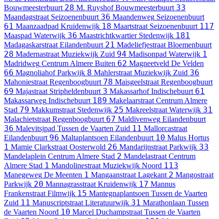
28
33
Bouwmeesterbuurt
M. Ruyshof
Bouwmeesterbuurt
36
Maandagstraat
Seizoenenbuurt
Maandenweg
Seizoenenbuurt
61
18
117
Maanzaadpad
Kruidenwijk
Maartstraat
Seizoenenbuurt
36
181
Maaspad
Waterwijk
Maastrichtkwartier
Stedenwijk
21
Madagaskarstraat
Eilandenbuurt
Madeliefjestraat
Bloemenbuurt
28
94
1
Madernastraat
Muziekwijk Zuid
Madisonpad
Waterwijk
62
Madridweg
Centrum Almere Buiten
Magneetveld
De Velden
66
8
36
Magnoliahof
Parkwijk
Mahlerstraat
Muziekwijk Zuid
78
Mahoniestraat
Regenboogbuurt
Maisgeelstraat
Regenboogbuurt
69
3
61
Majastraat
Stripheldenbuurt
Makassarhof
Indischebuurt
189
Makassarweg
Indischebuurt
Makelaarstraat
Centrum Almere
79
25
31
Stad
Makkumstraat
Stedenwijk
Makreelstraat
Waterwijk
67
Malachietstraat
Regenboogbuurt
Maldivenweg
Eilandenbuurt
36
11
Malevitsjpad
Tussen de Vaarten Zuid
Mallorcastraat
96
10
Eilandenbuurt
Maltaplantsoen
Eilandenbuurt
Malus
Hortus
1
26
33
Mamie Clarkstraat
Oosterwold
Mandarijnstraat
Parkwijk
2
Mandelaplein
Centrum Almere Stad
Mandelastraat
Centrum
1
113
Almere Stad
Mandolinestraat
Muziekwijk Noord
1
2
Manegeweg
De Meenten
Mangaanstraat
Lagekant
Mangostraat
20
17
Parkwijk
Mannagrasstraat
Kruidenwijk
Mannus
15
Frankenstraat
Filmwijk
Mantegnaplantsoen
Tussen de Vaarten
11
31
Zuid
Manuscriptstraat
Literatuurwijk
Marathonlaan
Tussen
10
de Vaarten Noord
Marcel Duchampstraat
Tussen de Vaarten