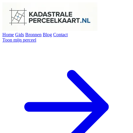
Home
Gids
Bronnen
Blog
Contact
Toon mijn perceel