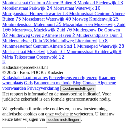
3
13
Montrealstraat
Centrum Almere Buiten
Mookpad
Stedenwijk
24
10
Morellenstraat
Parkwijk
Morrastraat
Waterwijk
13
Morriganstraat
Homeruskwartier
Moskoustraat
Centrum Almere
75
40
25
Buiten
Mosselstraat
Waterwijk
Mosweg
Kruidenwijk
35
Moutmolenstraat
Molenbuurt
Mozartplantsoen
Muziekwijk Zuid
100
70
Mozartweg
Muziekwijk Zuid
Muidergouw
De Gouwen
82
2
1
Muiderweg
Overig Almere Haven
Muiderzandplaats
Duin
28
78
Muiderzandweg
Duin
Multatuliweg
Literatuurwijk
1
28
Muntmeesterhof
Centrum Almere Stad
Murenepad
Waterwijk
31
8
Musicalstraat
Muziekwijk Zuid
Muurmosstraat
Kruidenwijk
12
Mária Telkesstraat
Oosterwold
K
Kadastraleperceelkaart.nl
© 2026 · Bron: PDOK / Kadaster
Kadastrale kaart op adres
Perceelgrens en erfgrenzen
Kaart per
woonplaats
Gids
Bronnen en methode
Blog
Contact
Algemene
voorwaarden
Privacyverklaring
Cookie-instellingen
Het rapport is informatief en de maatvoering indicatief. Voor
juridische zekerheid is een formele grensreconstructie nodig.
Wij gebruiken functionele cookies en, na uw toestemming,
analytische cookies om onze website te verbeteren. U kunt uw
keuze later wijzigen via
.
cookie-instellingen