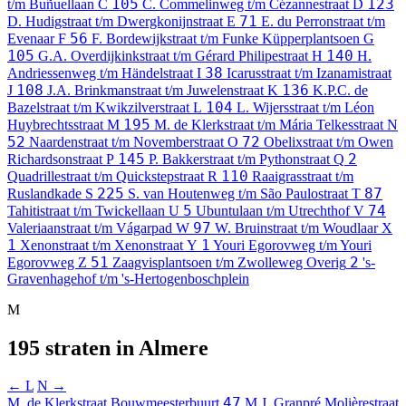
105
123
t/m Buñuellaan
C
C. Commelinweg t/m Cézannestraat
D
71
D. Hudigstraat t/m Dwergkonijnstraat
E
E. du Perronstraat t/m
56
Evenaar
F
F. Bordewijkstraat t/m Funke Küpperplantsoen
G
105
140
G.A. Overdijkinkstraat t/m Gérard Philipestraat
H
H.
38
Andriessenweg t/m Händelstraat
I
Icarusstraat t/m Izanamistraat
108
136
J
J.A. Brinkmanstraat t/m Juwelenstraat
K
K.P.C. de
104
Bazelstraat t/m Kwikzilverstraat
L
L. Wijersstraat t/m Léon
195
Huybrechtsstraat
M
M. de Klerkstraat t/m Mária Telkesstraat
N
52
72
Naardenstraat t/m Novemberstraat
O
Obelixstraat t/m Owen
145
2
Richardsonstraat
P
P. Bakkerstraat t/m Pythonstraat
Q
110
Quadrillestraat t/m Quickstepstraat
R
Raaigrasstraat t/m
225
87
Ruslandkade
S
S. van Houtenweg t/m São Paulostraat
T
5
74
Tahitistraat t/m Twickellaan
U
Ubuntulaan t/m Utrechthof
V
97
Valeriaanstraat t/m Vágarpad
W
W. Bruinstraat t/m Woudlaar
X
1
1
Xenonstraat t/m Xenonstraat
Y
Youri Egorovweg t/m Youri
51
2
Egorovweg
Z
Zaagvisplantsoen t/m Zwolleweg
Overig
's-
Gravenhagehof t/m 's-Hertogenboschplein
M
195 straten in Almere
← L
N →
47
M. de Klerkstraat
Bouwmeesterbuurt
M.J. Granpré Molièrestraat