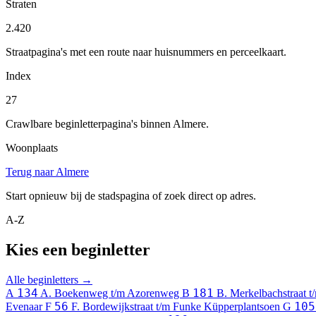
Straten
2.420
Straatpagina's met een route naar huisnummers en perceelkaart.
Index
27
Crawlbare beginletterpagina's binnen Almere.
Woonplaats
Terug naar Almere
Start opnieuw bij de stadspagina of zoek direct op adres.
A-Z
Kies een beginletter
Alle beginletters →
134
181
A
A. Boekenweg t/m Azorenweg
B
B. Merkelbachstraat 
56
105
Evenaar
F
F. Bordewijkstraat t/m Funke Küpperplantsoen
G