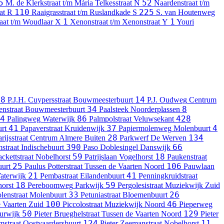
5
52
M. de Klerkstraat t/m Mária Telkesstraat
N
Naardenstraat t/m
110
225
aat
R
Raaigrasstraat t/m Ruslandkade
S
S. van Houtenweg
1
1
raat t/m Woudlaar
X
Xenonstraat t/m Xenonstraat
Y
Youri
28
14
P.J.H. Cuypersstraat
Bouwmeesterbuurt
P.J. Oudweg
Centrum
34
8
enstraat
Bouwmeesterbuurt
Paalsteek
Noorderplassen
4
86
428
Palingweg
Waterwijk
Palmpolstraat
Veluwsekant
41
37
4
rt
Papaverstraat
Kruidenwijk
Papiermolenweg
Molenbuurt
28
134
rijsstraat
Centrum Almere Buiten
Parkwerf
De Werven
390
66
straat
Indischebuurt
Paso Doblesingel
Danswijk
59
18
ackettstraat
Nobelhorst
Patrijslaan
Vogelhorst
Paukenstraat
25
106
uurt
Paulus Potterstraat
Tussen de Vaarten Noord
Pauwlaan
21
41
aterwijk
Pembastraat
Eilandenbuurt
Penningkruidstraat
18
59
orst
Pereboomweg
Parkwijk
Pergolesistraat
Muziekwijk Zuid
33
26
lenstraat
Molenbuurt
Petuniastraat
Bloemenbuurt
100
46
 Vaarten Zuid
Piccolostraat
Muziekwijk Noord
Pieperweg
50
129
uurwijk
Pieter Brueghelstraat
Tussen de Vaarten Noord
Pieter
124
11
mstraat
Oostvaardersbuurt
Pieter Zeemanstraat
Nobelhorst