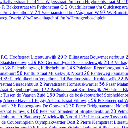
104
19
wikzilverstraat
L
L. Wijersstraat t/m Léon Huybrechtsstraat
M
5
2
P. Bakkerstraat t/m Pythonstraat
Q
Quadrillestraat t/m Quickstepstr
74
97
n t/m Utrechthof
V
Valeriaanstraat t/m Vágarpad
W
W. Bruinst
2
leweg
Overig
's-Gravenhagehof t/m 's-Hertogenboschplein
29
P.C. Hooftstraat
Literatuurwijk
P. Ellingstraat
Bouwmeesterbuurt
39
28
Staatsliedenwijk
P.S. Gerbrandypad
Staatsliedenwijk
P. Verhag
28
143
4
rt
Palembangweg
Indischebuurt
Paletlaan
Regenboogbuurt
58
20
unabuurt
Panfluitstraat
Muziekwijk Noord
Panterweg
Faunabuu
39
14
22
d
Parelduikerlaan
Vogelhorst
Parelmosstraat
Kruidenwijk
Pa
2
56
estraat
Sieradenbuurt
Parvatistraat
Homeruskwartier
Pasar Malam
177
20
traat
Regenboogbuurt
Pastinaakstraat
Kruidenwijk
Patrick Bl
160
t
Tussen de Vaarten Zuid
Paulus de boskabouterhof
Stripheldenb
1
59
ig Almere Haven
Peggy Ashcroftstraat
Filmwijk
Pekelmeerpad
W
36
230
nwijk
Peppengouw
De Gouwen
Percy Bridgmanstraat
Nobelh
108
23
lershof
Filmwijk
Peter van Straatenhof
Stripheldenbuurt
Petmo
16
129
ldenbuurt
Pianoweg
Muziekwijk Noord
Picassoweg
Tussen de
2
e de Coubertinplein
Olympiakwartier Oost
Pierre Kempstraat
Literat
28
8
uwmeesterbuurt
Pieter Kuhnweg
Stripheldenbuurt
Pieter van Da