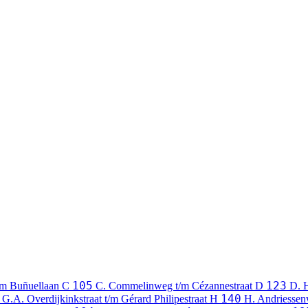
105
123
t/m Buñuellaan
C
C. Commelinweg t/m Cézannestraat
D
D. H
140
G.A. Overdijkinkstraat t/m Gérard Philipestraat
H
H. Andriessen