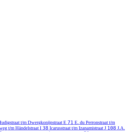
71
udigstraat t/m Dwergkonijnstraat
E
E. du Perronstraat t/m
38
108
weg t/m Händelstraat
I
Icarusstraat t/m Izanamistraat
J
J.A.