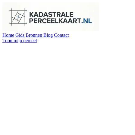
Home
Gids
Bronnen
Blog
Contact
Toon mijn perceel