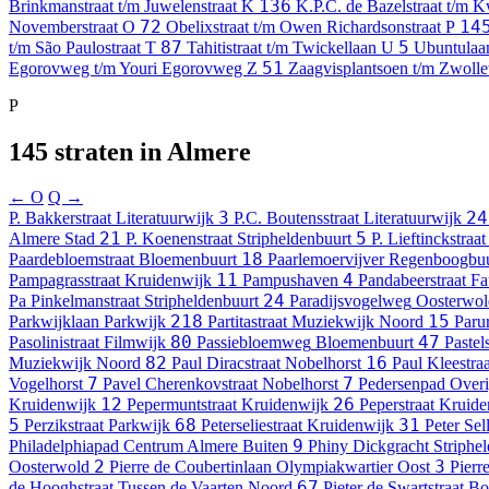
136
Brinkmanstraat t/m Juwelenstraat
K
K.P.C. de Bazelstraat t/m K
72
14
Novemberstraat
O
Obelixstraat t/m Owen Richardsonstraat
P
87
5
t/m São Paulostraat
T
Tahitistraat t/m Twickellaan
U
Ubuntulaa
51
Egorovweg t/m Youri Egorovweg
Z
Zaagvisplantsoen t/m Zwol
P
145 straten in Almere
← O
Q →
3
24
P. Bakkerstraat
Literatuurwijk
P.C. Boutensstraat
Literatuurwijk
21
5
Almere Stad
P. Koenenstraat
Stripheldenbuurt
P. Lieftinckstraat
18
Paardebloemstraat
Bloemenbuurt
Paarlemoervijver
Regenboogbuu
11
4
Pampagrasstraat
Kruidenwijk
Pampushaven
Pandabeerstraat
Fa
24
Pa Pinkelmanstraat
Stripheldenbuurt
Paradijsvogelweg
Oosterwol
218
15
Parkwijklaan
Parkwijk
Partitastraat
Muziekwijk Noord
Parur
80
47
Pasolinistraat
Filmwijk
Passiebloemweg
Bloemenbuurt
Pastels
82
16
Muziekwijk Noord
Paul Diracstraat
Nobelhorst
Paul Kleestraa
7
7
Vogelhorst
Pavel Cherenkovstraat
Nobelhorst
Pedersenpad
Over
12
26
Kruidenwijk
Pepermuntstraat
Kruidenwijk
Peperstraat
Kruide
5
68
31
Perzikstraat
Parkwijk
Peterseliestraat
Kruidenwijk
Peter Sel
9
Philadelphiapad
Centrum Almere Buiten
Phiny Dickgracht
Striphe
2
3
Oosterwold
Pierre de Coubertinlaan
Olympiakwartier Oost
Pierr
67
de Hooghstraat
Tussen de Vaarten Noord
Pieter de Swartstraat
Bo