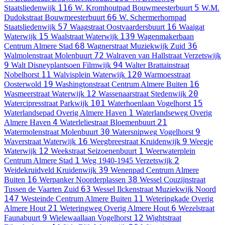
116
5
Staatsliedenwijk
W. Kromhoutpad
Bouwmeesterbuurt
W.M.
66
Dudokstraat
Bouwmeesterbuurt
W. Schermerhornpad
57
16
Staatsliedenwijk
Waagstraat
Oostvaardersbuurt
Waaigat
15
139
Waterwijk
Waalstraat
Waterwijk
Wagenmakerbaan
68
36
Centrum Almere Stad
Wagnerstraat
Muziekwijk Zuid
72
Walmolenstraat
Molenbuurt
Walraven van Hallstraat
Verzetswijk
9
94
Walt Disneyplantsoen
Filmwijk
Walter Brattainstraat
11
120
Nobelhorst
Walvisplein
Waterwijk
Warmoesstraat
19
16
Oosterwold
Washingtonstraat
Centrum Almere Buiten
12
20
Wasmeerstraat
Waterwijk
Wassenaarstraat
Stedenwijk
101
15
Watercipresstraat
Parkwijk
Waterhoenlaan
Vogelhorst
1
Waterlandsepad
Overig Almere Haven
Waterlandseweg
Overig
4
21
Almere Haven
Waterleliestraat
Bloemenbuurt
30
9
Watermolenstraat
Molenbuurt
Watersnipweg
Vogelhorst
16
9
Waverstraat
Waterwijk
Weegbreestraat
Kruidenwijk
Weegje
12
1
Waterwijk
Weekstraat
Seizoenenbuurt
Weerwaterplein
1
2
Centrum Almere Stad
Weg 1940-1945
Verzetswijk
39
Weidekruidveld
Kruidenwijk
Wenenpad
Centrum Almere
16
38
Buiten
Werpanker
Noorderplassen
Wessel Couzijnstraat
63
Tussen de Vaarten Zuid
Wessel Ilckenstraat
Muziekwijk Noord
147
11
Westeinde
Centrum Almere Buiten
Weteringkade
Overig
21
6
Almere Hout
Weteringweg
Overig Almere Hout
Wezelstraat
9
12
Faunabuurt
Wielewaallaan
Vogelhorst
Wightstraat