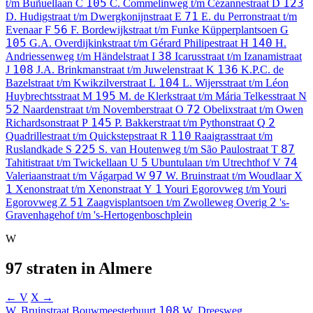
105
123
t/m Buñuellaan
C
C. Commelinweg t/m Cézannestraat
D
71
D. Hudigstraat t/m Dwergkonijnstraat
E
E. du Perronstraat t/m
56
Evenaar
F
F. Bordewijkstraat t/m Funke Küpperplantsoen
G
105
140
G.A. Overdijkinkstraat t/m Gérard Philipestraat
H
H.
38
Andriessenweg t/m Händelstraat
I
Icarusstraat t/m Izanamistraat
108
136
J
J.A. Brinkmanstraat t/m Juwelenstraat
K
K.P.C. de
104
Bazelstraat t/m Kwikzilverstraat
L
L. Wijersstraat t/m Léon
195
Huybrechtsstraat
M
M. de Klerkstraat t/m Mária Telkesstraat
N
52
72
Naardenstraat t/m Novemberstraat
O
Obelixstraat t/m Owen
145
2
Richardsonstraat
P
P. Bakkerstraat t/m Pythonstraat
Q
110
Quadrillestraat t/m Quickstepstraat
R
Raaigrasstraat t/m
225
87
Ruslandkade
S
S. van Houtenweg t/m São Paulostraat
T
5
74
Tahitistraat t/m Twickellaan
U
Ubuntulaan t/m Utrechthof
V
97
Valeriaanstraat t/m Vágarpad
W
W. Bruinstraat t/m Woudlaar
X
1
1
Xenonstraat t/m Xenonstraat
Y
Youri Egorovweg t/m Youri
51
2
Egorovweg
Z
Zaagvisplantsoen t/m Zwolleweg
Overig
's-
Gravenhagehof t/m 's-Hertogenboschplein
W
97 straten in Almere
← V
X →
108
W. Bruinstraat
Bouwmeesterbuurt
W. Dreesweg