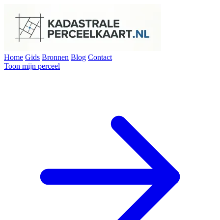
Home
Gids
Bronnen
Blog
Contact
Toon mijn perceel