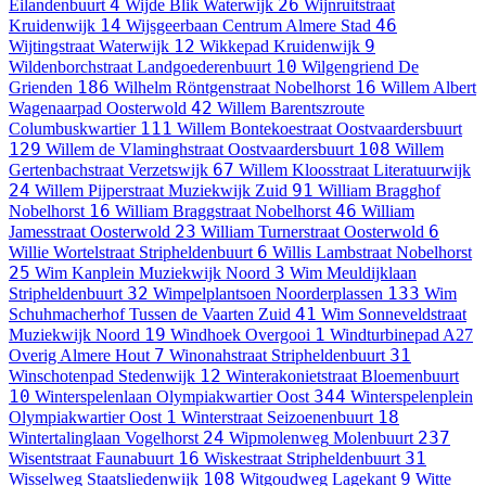
4
26
Eilandenbuurt
Wijde Blik
Waterwijk
Wijnruitstraat
14
46
Kruidenwijk
Wijsgeerbaan
Centrum Almere Stad
12
9
Wijtingstraat
Waterwijk
Wikkepad
Kruidenwijk
10
Wildenborchstraat
Landgoederenbuurt
Wilgengriend
De
186
16
Grienden
Wilhelm Röntgenstraat
Nobelhorst
Willem Albert
42
Wagenaarpad
Oosterwold
Willem Barentszroute
111
Columbuskwartier
Willem Bontekoestraat
Oostvaardersbuurt
129
108
Willem de Vlaminghstraat
Oostvaardersbuurt
Willem
67
Gertenbachstraat
Verzetswijk
Willem Kloosstraat
Literatuurwijk
24
91
Willem Pijperstraat
Muziekwijk Zuid
William Bragghof
16
46
Nobelhorst
William Braggstraat
Nobelhorst
William
23
6
Jamesstraat
Oosterwold
William Turnerstraat
Oosterwold
6
Willie Wortelstraat
Stripheldenbuurt
Willis Lambstraat
Nobelhorst
25
3
Wim Kanplein
Muziekwijk Noord
Wim Meuldijklaan
32
133
Stripheldenbuurt
Wimpelplantsoen
Noorderplassen
Wim
41
Schuhmacherhof
Tussen de Vaarten Zuid
Wim Sonneveldstraat
19
1
Muziekwijk Noord
Windhoek
Overgooi
Windturbinepad A27
7
31
Overig Almere Hout
Winonahstraat
Stripheldenbuurt
12
Winschotenpad
Stedenwijk
Winterakonietstraat
Bloemenbuurt
10
344
Winterspelenlaan
Olympiakwartier Oost
Winterspelenplein
1
18
Olympiakwartier Oost
Winterstraat
Seizoenenbuurt
24
237
Wintertalinglaan
Vogelhorst
Wipmolenweg
Molenbuurt
16
31
Wisentstraat
Faunabuurt
Wiskestraat
Stripheldenbuurt
108
9
Wisselweg
Staatsliedenwijk
Witgoudweg
Lagekant
Witte