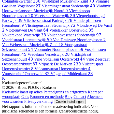
130
70
Columbuskwartier
Vivaldipad
Muziekwijk Zuid
Vlaamse
27
40
Gaailaan
Vogelhorst
Vlaardingenstraat
Stedenwijk
Vladimir
9
Horowitzplantsoen
Muziekwijk Noord
Vlechtknoop
20
20
Noorderplassen
Vleetstraat
Waterwijk
Vleugelnootsingel
39
28
Parkwijk
Vlierbessenstraat
Parkwijk
Vlinderplantsoen
9
72
Faunabuurt
Vlissingenstraat
Stedenwijk
Vlonderweg
De Vaart
2
64
35
Vlotbrugweg
De Vaart
Vogelakker
Oosterwold
38
97
Volkerakpad
Waterwijk
Vollenhoveschans
Stedenwijk
59
2
Vondelstraat
Literatuurwijk
Von Draisweg
Noorderplassen
18
Von Weberstraat
Muziekwijk Zuid
Voorjaarstraat
54
59
Seizoenenbuurt
Vooronder
Noorderplassen
Vosplantsoen
45
28
Faunabuurt
Vredelaan
Verzetswijk
Vrijdagstraat
43
44
Seizoenenbuurt
Vrije Vogellaan
Oosterwold
Vrije Zeestraat
67
230
Oostvaardersbuurt
Vrijmark
De Marken
Vulcanuspad
8
4
Homeruskwartier
Vulcanusstraat
Homeruskwartier
32
28
Vuursteenhof
Oosterwold
Vágarpad
Middenkant
K
Kadastraleperceelkaart.nl
© 2026 · Bron: PDOK / Kadaster
Kadastrale kaart op adres
Perceelgrens en erfgrenzen
Kaart per
woonplaats
Gids
Bronnen en methode
Blog
Contact
Algemene
voorwaarden
Privacyverklaring
Cookie-instellingen
Het rapport is informatief en de maatvoering indicatief. Voor
juridische zekerheid is een formele grensreconstructie nodig.