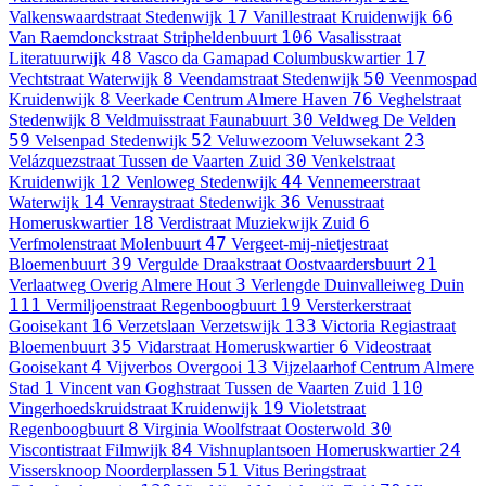
17
66
Valkenswaardstraat
Stedenwijk
Vanillestraat
Kruidenwijk
106
Van Raemdonckstraat
Stripheldenbuurt
Vasalisstraat
48
17
Literatuurwijk
Vasco da Gamapad
Columbuskwartier
8
50
Vechtstraat
Waterwijk
Veendamstraat
Stedenwijk
Veenmospad
8
76
Kruidenwijk
Veerkade
Centrum Almere Haven
Veghelstraat
8
30
Stedenwijk
Veldmuisstraat
Faunabuurt
Veldweg
De Velden
59
52
23
Velsenpad
Stedenwijk
Veluwezoom
Veluwsekant
30
Velázquezstraat
Tussen de Vaarten Zuid
Venkelstraat
12
44
Kruidenwijk
Venloweg
Stedenwijk
Vennemeerstraat
14
36
Waterwijk
Venraystraat
Stedenwijk
Venusstraat
18
6
Homeruskwartier
Verdistraat
Muziekwijk Zuid
47
Verfmolenstraat
Molenbuurt
Vergeet-mij-nietjestraat
39
21
Bloemenbuurt
Vergulde Draakstraat
Oostvaardersbuurt
3
Verlaatweg
Overig Almere Hout
Verlengde Duinvalleiweg
Duin
111
19
Vermiljoenstraat
Regenboogbuurt
Versterkerstraat
16
133
Gooisekant
Verzetslaan
Verzetswijk
Victoria Regiastraat
35
6
Bloemenbuurt
Vidarstraat
Homeruskwartier
Videostraat
4
13
Gooisekant
Vijverbos
Overgooi
Vijzelaarhof
Centrum Almere
1
110
Stad
Vincent van Goghstraat
Tussen de Vaarten Zuid
19
Vingerhoedskruidstraat
Kruidenwijk
Violetstraat
8
30
Regenboogbuurt
Virginia Woolfstraat
Oosterwold
84
24
Viscontistraat
Filmwijk
Vishnuplantsoen
Homeruskwartier
51
Vissersknoop
Noorderplassen
Vitus Beringstraat