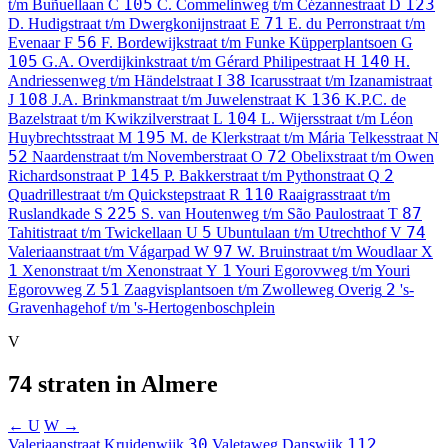
105
123
t/m Buñuellaan
C
C. Commelinweg t/m Cézannestraat
D
71
D. Hudigstraat t/m Dwergkonijnstraat
E
E. du Perronstraat t/m
56
Evenaar
F
F. Bordewijkstraat t/m Funke Küpperplantsoen
G
105
140
G.A. Overdijkinkstraat t/m Gérard Philipestraat
H
H.
38
Andriessenweg t/m Händelstraat
I
Icarusstraat t/m Izanamistraat
108
136
J
J.A. Brinkmanstraat t/m Juwelenstraat
K
K.P.C. de
104
Bazelstraat t/m Kwikzilverstraat
L
L. Wijersstraat t/m Léon
195
Huybrechtsstraat
M
M. de Klerkstraat t/m Mária Telkesstraat
N
52
72
Naardenstraat t/m Novemberstraat
O
Obelixstraat t/m Owen
145
2
Richardsonstraat
P
P. Bakkerstraat t/m Pythonstraat
Q
110
Quadrillestraat t/m Quickstepstraat
R
Raaigrasstraat t/m
225
87
Ruslandkade
S
S. van Houtenweg t/m São Paulostraat
T
5
74
Tahitistraat t/m Twickellaan
U
Ubuntulaan t/m Utrechthof
V
97
Valeriaanstraat t/m Vágarpad
W
W. Bruinstraat t/m Woudlaar
X
1
1
Xenonstraat t/m Xenonstraat
Y
Youri Egorovweg t/m Youri
51
2
Egorovweg
Z
Zaagvisplantsoen t/m Zwolleweg
Overig
's-
Gravenhagehof t/m 's-Hertogenboschplein
V
74 straten in Almere
← U
W →
30
112
Valeriaanstraat
Kruidenwijk
Valetaweg
Danswijk