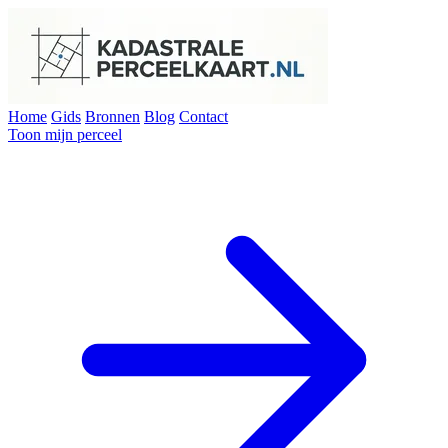
Home
Gids
Bronnen
Blog
Contact
Toon mijn perceel