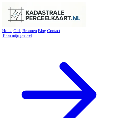
Home
Gids
Bronnen
Blog
Contact
Toon mijn perceel