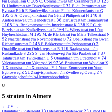
105
123
t/m Buñuellaan
C
C. Commelinweg t/m Cézannestraat
D
71
D. Hudigstraat t/m Dwergkonijnstraat
E
E. du Perronstraat t/m
56
Evenaar
F
F. Bordewijkstraat t/m Funke Küpperplantsoen
G
105
140
G.A. Overdijkinkstraat t/m Gérard Philipestraat
H
H.
38
Andriessenweg t/m Händelstraat
I
Icarusstraat t/m Izanamistraat
108
136
J
J.A. Brinkmanstraat t/m Juwelenstraat
K
K.P.C. de
104
Bazelstraat t/m Kwikzilverstraat
L
L. Wijersstraat t/m Léon
195
Huybrechtsstraat
M
M. de Klerkstraat t/m Mária Telkesstraat
N
52
72
Naardenstraat t/m Novemberstraat
O
Obelixstraat t/m Owen
145
2
Richardsonstraat
P
P. Bakkerstraat t/m Pythonstraat
Q
110
Quadrillestraat t/m Quickstepstraat
R
Raaigrasstraat t/m
225
87
Ruslandkade
S
S. van Houtenweg t/m São Paulostraat
T
5
74
Tahitistraat t/m Twickellaan
U
Ubuntulaan t/m Utrechthof
V
97
Valeriaanstraat t/m Vágarpad
W
W. Bruinstraat t/m Woudlaar
X
1
1
Xenonstraat t/m Xenonstraat
Y
Youri Egorovweg t/m Youri
51
2
Egorovweg
Z
Zaagvisplantsoen t/m Zwolleweg
Overig
's-
Gravenhagehof t/m 's-Hertogenboschplein
U
5 straten in Almere
← T
V →
13
23
Ubuntulaan
Oosterwold
Udenstraat
Stedenwijk
Uithof
De