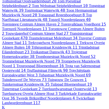
20
Tolhuisstraat
Oostvaardersbuurt
Tom Poesstraat
2
10
Stripheldenbuurt
Tom Welsstraat
Stripheldenbuurt
Tongstraat
39
40
Waterwijk
Tonijnstraat
Waterwijk
Toon Hermansstraat
20
8
Muziekwijk Noord
Topaaspad
Regenboogbuurt
Top
48
40
Naeffstraat
Literatuurwijk
Topzeil
Noorderplassen
2
15
Torensteeg
Centrum Almere Haven
Torenvalklaan
Vogelhorst
13
Torenzeil
Noorderplassen
Torontoweg
Centrum Almere Buiten
2
27
Touwslagerhof
Centrum Almere Stad
Transistorstraat
470
34
Gooisekant
Trasmolenstraat
Molenbuurt
Traverse
Centrum
11
1
Almere Stad
Trekvogelweg
Noorderplassen
Trekweg
Overig
10
11
Almere Buiten
Trilgrasstraat
Kruidenwijk
Trinidadstraat
23
43
Eilandenbuurt
Troikastraat
Danswijk
Trojestraat
38
52
Homeruskwartier
Trombonestraat
Muziekwijk Noord
79
Trommelstraat
Muziekwijk Noord
Trompetweg
Muziekwijk
1
16
Noord
Trosroospad
Bloemenbuurt
Trota van Salernostraat
14
90
Oosterwold
Truffautstraat
Filmwijk
Tsjechiëplaats
3
69
Europakwartier West
Tubastraat
Muziekwijk Noord
73
1
Tuinderswerf
De Werven
Tuingouw
De Gouwen
35
19
Tuinkersstraat
Kruidenwijk
Tulppad
Bloemenbuurt
2
13
Tunerstraat
Gooisekant
Tureluurdwarsstraat
Oosterwold
3
Tureluurweg
Overig Almere Hout
Turkijekade
Europakwartier
36
4
Oost
Tweede Brikzeilhof
Noorderplassen
Twickellaan
117
Landgoederenbuurt
K