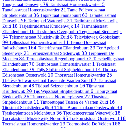
79
5
Tangostraat
Danswijk
Tanitstraat
Homeruskwartier
21
Tantalusstraat
Homeruskwartier
Tante Pollewopstraat
36
63
Stripheldenbuurt
Tapirstraat
Faunabuurt
Tarantellastraat
56
21
Danswijk
Tarbotpad
Waterwijk
Tartinistraat
Muziekwijk
18
14
Zuid
Tasjeskruidstraat
Kruidenwijk
Tasmaniëstraat
16
5
Eilandenbuurt
Teesinkbos
Overgooi
Tegelenpad
Stedenwijk
34
8
Telemannstraat
Muziekwijk Zuid
Televisieweg
Gooisekant
90
11
Tellusstraat
Homeruskwartier
Tempo Doeloestraat
164
29
Indischebuurt
Tenerifestraat
Eilandenbuurt
Ter Apelpad
21
33
Stedenwijk
Terneuzenstraat
Stedenwijk
Terpmeent
De
84
72
Meenten
Terracottastraat
Regenboogbuurt
Terschellingstraat
70
1
Eilandenbuurt
Teshubstraat
Homeruskwartier
Texelstraat
79
14
Eilandenbuurt
Thijs Slofstraat
Stripheldenbuurt
Thomas
10
25
Edisonstraat
Oosterwold
Thorstraat
Homeruskwartier
87
Thérèse Schwartzestraat
Tussen de Vaarten Zuid
Tiarastraat
48
10
Sieradenbuurt
Tijdpad
Seizoenenbuurt
Tijmstraat
20
6
Kruidenwijk
Tijs Wijsstraat
Stripheldenbuurt
Tilburgstraat
26
22
Stedenwijk
Timmersteek
Noorderplassen
Tinastraat
11
16
Stripheldenbuurt
Tintorettopad
Tussen de Vaarten Zuid
34
30
Titostraat
Staatsliedenwijk
Titus Brandsmalaan
Oosterwold
36
18
Tjaskerplantsoen
Molenbuurt
Tjeukemeerstraat
Waterwijk
95
18
Toccatastraat
Muziekwijk Noord
Toekomststraat
Oosterwold
19
108
Toenzalstraat
Homeruskwartier
Toernooiveld
De Velden