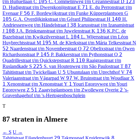
105
123
t/m Buñuellaan
C
C. Commelinweg t/m Cézannestraat
D
71
D. Hudigstraat t/m Dwergkonijnstraat
E
E. du Perronstraat t/m
56
Evenaar
F
F. Bordewijkstraat t/m Funke Küpperplantsoen
G
105
140
G.A. Overdijkinkstraat t/m Gérard Philipestraat
H
H.
38
Andriessenweg t/m Händelstraat
I
Icarusstraat t/m Izanamistraat
108
136
J
J.A. Brinkmanstraat t/m Juwelenstraat
K
K.P.C. de
104
Bazelstraat t/m Kwikzilverstraat
L
L. Wijersstraat t/m Léon
195
Huybrechtsstraat
M
M. de Klerkstraat t/m Mária Telkesstraat
N
52
72
Naardenstraat t/m Novemberstraat
O
Obelixstraat t/m Owen
145
2
Richardsonstraat
P
P. Bakkerstraat t/m Pythonstraat
Q
110
Quadrillestraat t/m Quickstepstraat
R
Raaigrasstraat t/m
225
87
Ruslandkade
S
S. van Houtenweg t/m São Paulostraat
T
5
74
Tahitistraat t/m Twickellaan
U
Ubuntulaan t/m Utrechthof
V
97
Valeriaanstraat t/m Vágarpad
W
W. Bruinstraat t/m Woudlaar
X
1
1
Xenonstraat t/m Xenonstraat
Y
Youri Egorovweg t/m Youri
51
2
Egorovweg
Z
Zaagvisplantsoen t/m Zwolleweg
Overig
's-
Gravenhagehof t/m 's-Hertogenboschplein
T
87 straten in Almere
← S
U →
29
8
Tahitistraat
Eilandenbuurt
Takmospad
Kruidenwijk