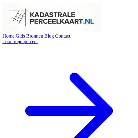
Home
Gids
Bronnen
Blog
Contact
Toon mijn perceel