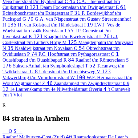
46
Verschuerstraat t/m Byblisstraat
C
C.A. Thiemestraat t/m
121
61
Cuijkstraat
D
Daam Fockemalaan t/m Dwingelstraat
E
31
Echterboschstraat t/m Ezingestraat
F
F. Bordewijkhof t/m
70
Fuckspad
G
G.A. van Nispenstraat t/m Gustav Stresemannhof
135
19
H
H. van Kolstraat t/m Händelstraat
I
I.W.J. Vos de
55
Waelstraat t/m Izaäk Evertslaan
J
J.P. Coenstraat t/m
121
76
Juventastraat
K
Kaaghof t/m Kwekerijstraat
L
L.J.
125
Costerstraat t/m Luthers Hofje
M
Maagdenpalm t/m Muyspad
35
54
N
Naaldwijkstraat t/m Novalaan
O
Obrechtstraat t/m
74
1
Ovidiuslaan
P
P.C. Hooftstraat t/m Pythagorasstraat
Q
84
Quashibapad t/m Quashibapad
R
Raaihof t/m Römerselaan
S
176
52
Saksen-Anhalt t/m Symphoniesingel
T
Tacanweg t/m
8
123
Twikkelstraat
U
Udenstraat t/m Utrechtseweg
V
100
Vakwerkbrug t/m Vuurdoornstraat
W
W.F. Hermansstraat t/m
46
Wout Wagtmanshof
Z
Zaandampad t/m Zwijndrechtstraat
0-9
12
4
1e Laurenskamp t/m 4e Nijverheidstraat
Overig
't Cranevelt
t/m 't Vlot
R
84 straten in Arnhem
← Q
S →
40
5
Raaihof
Malburgen-Oost (Zuid)
Raamsdonkstraat
De Laar