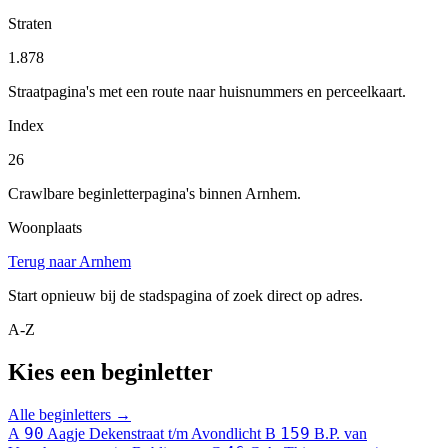
Straten
1.878
Straatpagina's met een route naar huisnummers en perceelkaart.
Index
26
Crawlbare beginletterpagina's binnen Arnhem.
Woonplaats
Terug naar Arnhem
Start opnieuw bij de stadspagina of zoek direct op adres.
A-Z
Kies een beginletter
Alle beginletters →
90
159
A
Aagje Dekenstraat t/m Avondlicht
B
B.P. van