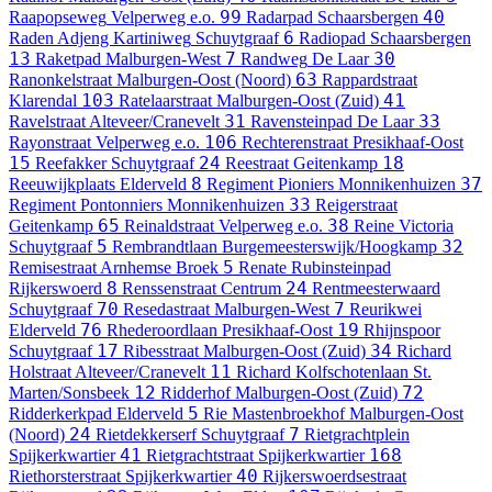
99
40
Raapopseweg
Velperweg e.o.
Radarpad
Schaarsbergen
6
Raden Adjeng Kartiniweg
Schuytgraaf
Radiopad
Schaarsbergen
13
7
30
Raketpad
Malburgen-West
Randweg
De Laar
63
Ranonkelstraat
Malburgen-Oost (Noord)
Rappardstraat
103
41
Klarendal
Ratelaarstraat
Malburgen-Oost (Zuid)
31
33
Ravelstraat
Alteveer/Cranevelt
Ravensteinpad
De Laar
106
Rayonstraat
Velperweg e.o.
Rechterenstraat
Presikhaaf-Oost
15
24
18
Reefakker
Schuytgraaf
Reestraat
Geitenkamp
8
37
Reeuwijkplaats
Elderveld
Regiment Pioniers
Monnikenhuizen
33
Regiment Pontonniers
Monnikenhuizen
Reigerstraat
65
38
Geitenkamp
Reinaldstraat
Velperweg e.o.
Reine Victoria
5
32
Schuytgraaf
Rembrandtlaan
Burgemeesterswijk/Hoogkamp
5
Remisestraat
Arnhemse Broek
Renate Rubinsteinpad
8
24
Rijkerswoerd
Renssenstraat
Centrum
Rentmeesterwaard
70
7
Schuytgraaf
Resedastraat
Malburgen-West
Reurikwei
76
19
Elderveld
Rhederoordlaan
Presikhaaf-Oost
Rhijnspoor
17
34
Schuytgraaf
Ribesstraat
Malburgen-Oost (Zuid)
Richard
11
Holstraat
Alteveer/Cranevelt
Richard Kolfschotenlaan
St.
12
72
Marten/Sonsbeek
Ridderhof
Malburgen-Oost (Zuid)
5
Ridderkerkpad
Elderveld
Rie Mastenbroekhof
Malburgen-Oost
24
7
(Noord)
Rietdekkerserf
Schuytgraaf
Rietgrachtplein
41
168
Spijkerkwartier
Rietgrachtstraat
Spijkerkwartier
40
Riethorsterstraat
Spijkerkwartier
Rijkerswoerdsestraat