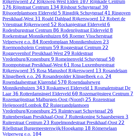
22
107
Rijkerswoerd
Rijksweg-West
Elden
Rijnkade
Centrum
176
134
30
Rijnstraat
Centrum
Rijshout
Schuytgraaf
5
41
Rijsoordplantsoen
Elderveld
Ringdijk
Schuytgraaf
Ringoven
31
12
Presikhaaf-West
Roald Dahlpad
Rijkerswoerd
Robert de
52
6
Vriesstraat
Rijkerswoerd
Rockanjestraat
Elderveld
86
8
Rodenburgstraat
Centrum
Rodenrijsstraat
Elderveld
66
Roekenstraat
Monnikenhuizen
Roemer Visscherstraat
84
23
Velperweg e.o.
Roerdomplaan
Monnikenhuizen
59
22
Roermondsplein
Centrum
Roggestraat
Centrum
29
Roggeveenhof
Presikhaaf-West
Roldestraat
9
50
Vredenburg/Kronenburg
Romeinenveld
Schuytgraaf
61
Roompotstraat
Presikhaaf-West
Rosa Luxemburgstraat
35
13
Rijkerswoerd
Rosa Manushof
Rijkerswoerd
Rosandelaan
26
24
Klingelbeek e.o.
Rosandepolder
Klingelbeek e.o.
570
Rosendaalsestraat
Klarendal
Rosendaalseweg
343
1
Monnikenhuizen
Roskamwei
Elderveld
Rosmalenstraat
De
36
60
7
Laar
Rotterdamsingel
Elderveld
Rozemarijnsteeg
Centrum
25
Rozemarijnstraat
Malburgen-Oost (Noord)
Rozenstraat
82
Heijenoord/Lombok
Ruigezandplantsoen
25
26
Vredenburg/Kronenburg
Ruimtevaart
Schuytgraaf
7
3
Ruitenberglaan
Presikhaaf-Oost
Ruitenkoning
Schaarsbergen
23
22
Ruiterstraat
Centrum
Rupelmondestraat
Presikhaaf-Oost
18
Röellstraat
Burgemeesterswijk/Hoogkamp
Römerselaan
104
Velperweg e.o.