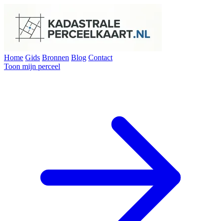
Home
Gids
Bronnen
Blog
Contact
Toon mijn perceel