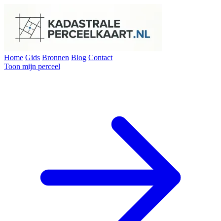
Home
Gids
Bronnen
Blog
Contact
Toon mijn perceel