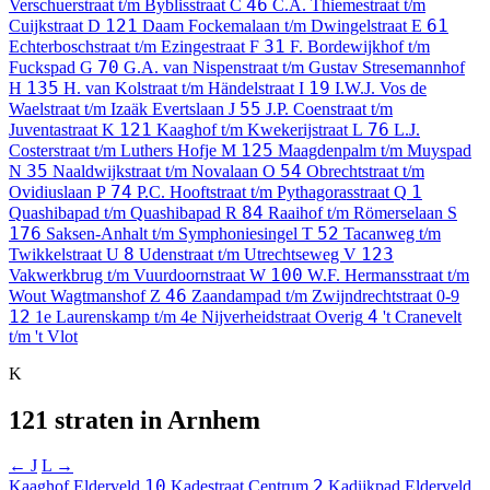
46
Verschuerstraat t/m Byblisstraat
C
C.A. Thiemestraat t/m
121
61
Cuijkstraat
D
Daam Fockemalaan t/m Dwingelstraat
E
31
Echterboschstraat t/m Ezingestraat
F
F. Bordewijkhof t/m
70
Fuckspad
G
G.A. van Nispenstraat t/m Gustav Stresemannhof
135
19
H
H. van Kolstraat t/m Händelstraat
I
I.W.J. Vos de
55
Waelstraat t/m Izaäk Evertslaan
J
J.P. Coenstraat t/m
121
76
Juventastraat
K
Kaaghof t/m Kwekerijstraat
L
L.J.
125
Costerstraat t/m Luthers Hofje
M
Maagdenpalm t/m Muyspad
35
54
N
Naaldwijkstraat t/m Novalaan
O
Obrechtstraat t/m
74
1
Ovidiuslaan
P
P.C. Hooftstraat t/m Pythagorasstraat
Q
84
Quashibapad t/m Quashibapad
R
Raaihof t/m Römerselaan
S
176
52
Saksen-Anhalt t/m Symphoniesingel
T
Tacanweg t/m
8
123
Twikkelstraat
U
Udenstraat t/m Utrechtseweg
V
100
Vakwerkbrug t/m Vuurdoornstraat
W
W.F. Hermansstraat t/m
46
Wout Wagtmanshof
Z
Zaandampad t/m Zwijndrechtstraat
0-9
12
4
1e Laurenskamp t/m 4e Nijverheidstraat
Overig
't Cranevelt
t/m 't Vlot
K
121 straten in Arnhem
← J
L →
10
2
Kaaghof
Elderveld
Kadestraat
Centrum
Kadijkpad
Elderveld