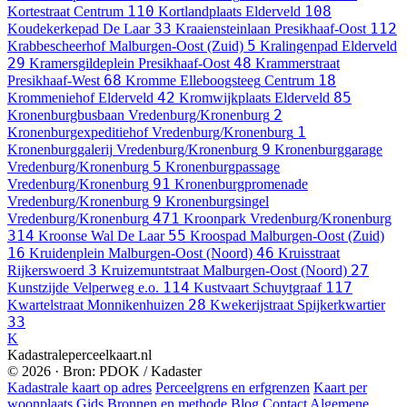
110
108
Kortestraat
Centrum
Kortlandplaats
Elderveld
33
112
Koudekerkepad
De Laar
Kraaiensteinlaan
Presikhaaf-Oost
5
Krabbescheerhof
Malburgen-Oost (Zuid)
Kralingenpad
Elderveld
29
48
Kramersgildeplein
Presikhaaf-Oost
Krammerstraat
68
18
Presikhaaf-West
Kromme Elleboogsteeg
Centrum
42
85
Krommeniehof
Elderveld
Kromwijkplaats
Elderveld
2
Kronenburgbusbaan
Vredenburg/Kronenburg
1
Kronenburgexpeditiehof
Vredenburg/Kronenburg
9
Kronenburggalerij
Vredenburg/Kronenburg
Kronenburggarage
5
Vredenburg/Kronenburg
Kronenburgpassage
91
Vredenburg/Kronenburg
Kronenburgpromenade
9
Vredenburg/Kronenburg
Kronenburgsingel
471
Vredenburg/Kronenburg
Kroonpark
Vredenburg/Kronenburg
314
55
Kroonse Wal
De Laar
Kroospad
Malburgen-Oost (Zuid)
16
46
Kruidenplein
Malburgen-Oost (Noord)
Kruisstraat
3
27
Rijkerswoerd
Kruizemuntstraat
Malburgen-Oost (Noord)
114
117
Kunstzijde
Velperweg e.o.
Kustvaart
Schuytgraaf
28
Kwartelstraat
Monnikenhuizen
Kwekerijstraat
Spijkerkwartier
33
K
Kadastraleperceelkaart.nl
© 2026 · Bron: PDOK / Kadaster
Kadastrale kaart op adres
Perceelgrens en erfgrenzen
Kaart per
woonplaats
Gids
Bronnen en methode
Blog
Contact
Algemene