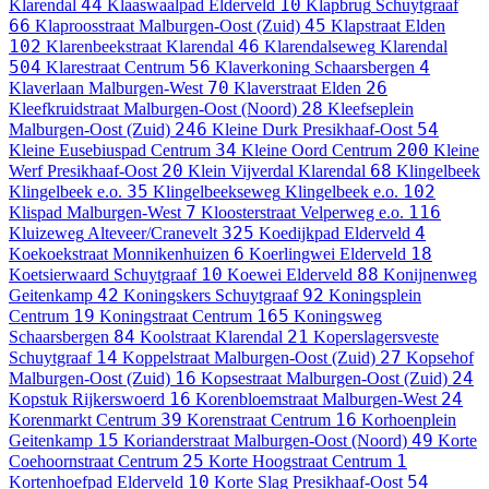
44
10
Klarendal
Klaaswaalpad
Elderveld
Klapbrug
Schuytgraaf
66
45
Klaproosstraat
Malburgen-Oost (Zuid)
Klapstraat
Elden
102
46
Klarenbeekstraat
Klarendal
Klarendalseweg
Klarendal
504
56
4
Klarestraat
Centrum
Klaverkoning
Schaarsbergen
70
26
Klaverlaan
Malburgen-West
Klaverstraat
Elden
28
Kleefkruidstraat
Malburgen-Oost (Noord)
Kleefseplein
246
54
Malburgen-Oost (Zuid)
Kleine Durk
Presikhaaf-Oost
34
200
Kleine Eusebiuspad
Centrum
Kleine Oord
Centrum
Kleine
20
68
Werf
Presikhaaf-Oost
Klein Vijverdal
Klarendal
Klingelbeek
35
102
Klingelbeek e.o.
Klingelbeekseweg
Klingelbeek e.o.
7
116
Klispad
Malburgen-West
Kloosterstraat
Velperweg e.o.
325
4
Kluizeweg
Alteveer/Cranevelt
Koedijkpad
Elderveld
6
18
Koekoekstraat
Monnikenhuizen
Koerlingwei
Elderveld
10
88
Koetsierwaard
Schuytgraaf
Koewei
Elderveld
Konijnenweg
42
92
Geitenkamp
Koningskers
Schuytgraaf
Koningsplein
19
165
Centrum
Koningstraat
Centrum
Koningsweg
84
21
Schaarsbergen
Koolstraat
Klarendal
Koperslagersveste
14
27
Schuytgraaf
Koppelstraat
Malburgen-Oost (Zuid)
Kopsehof
16
24
Malburgen-Oost (Zuid)
Kopsestraat
Malburgen-Oost (Zuid)
16
24
Kopstuk
Rijkerswoerd
Korenbloemstraat
Malburgen-West
39
16
Korenmarkt
Centrum
Korenstraat
Centrum
Korhoenplein
15
49
Geitenkamp
Korianderstraat
Malburgen-Oost (Noord)
Korte
25
1
Coehoornstraat
Centrum
Korte Hoogstraat
Centrum
10
54
Kortenhoefpad
Elderveld
Korte Slag
Presikhaaf-Oost