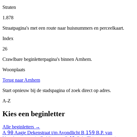
Straten
1.878
Straatpagina's met een route naar huisnummers en perceelkaart.
Index
26
Crawlbare beginletterpagina's binnen Arnhem.
Woonplaats
Terug naar Arnhem
Start opnieuw bij de stadspagina of zoek direct op adres.
A-Z
Kies een beginletter
Alle beginletters →
90
159
A
Aagje Dekenstraat t/m Avondlicht
B
B.P. van