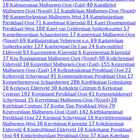
10
40
Kalmoesstraat
Malburgen-Oost (Zuid)
Kamillehof
12
Malburgen-Oost (Noord)
Kamillelaan
Malburgen-Oost (Noord)
90
24
Kamperfoeliestraat
Malburgen-West
Kamphuizenlaan
71
81
Presikhaaf-Oost
Kapelstraat
Klarendal
Karel Doormanstraat
188
57
Presikhaaf-West
Karel van Gelderstraat
Spijkerkwartier
17
Karmelitessenlaan
Schaarsbergen
Karperstraat
Malburgen-Oost
69
69
(Noord)
Karthuizerstraat
Velperweg e.o.
Kastanjelaan
127
24
Spijkerkwartier
Katsbergpad
De Laar
Katwoudehof
93
6
Elderveld
Kazerneplein
Klarendal
Kazernestraat
Klarendal
37
98
Kea Boumanstraat
Malburgen-Oost (Noord)
Kedichempad
10
155
Elderveld
Keizershof
Malburgen-Oost (Zuid)
Keizerstraat
14
22
Malburgen-Oost (Zuid)
Kellendonkstraat
Presikhaaf-Oost
45
17
Keltenveld
Schuytgraaf
Kemmenadestraat
Presikhaaf-Oost
286
Kemperbergerweg
Schaarsbergen
Kerdijkstraat
Geitenkamp
10
30
6
Kerkewei
Elderveld
Kerkplein
Centrum
Kerkstraat
102
41
Centrum
Kermisland
Presikhaaf-Oost
Kersenplukkerserf
35
28
Schuytgraaf
Kervelstraat
Malburgen-Oost (Noord)
37
79
Ketelstraat
Centrum
Keulse Slag
Presikhaaf-West
142
Keurvorstlaan
Malburgen-Oost (Zuid)
Kieftskampstraat
22
16
Presikhaaf-Oost
Kienhout
Schuytgraaf
Kievitsbloemstraat
30
17
Malburgen-West
Kievitstraat
Klarendal
Kijkduinstraat
4
10
Elderveld
Kinderdijkpad
Elderveld
Kinderkamp
Presikhaaf-
44
37
Oost
Kinkelenburglaan
Presikhaaf-Oost
Klaas Katerlaan