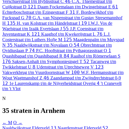
46
Verschuerstraat t/m Byblisstraat
C
C.A. Thiemestraat t/m
121
61
Cuijkstraat
D
Daam Fockemalaan t/m Dwingelstraat
E
31
Echterboschstraat t/m Ezingestraat
F
F. Bordewijkhof t/m
70
Fuckspad
G
G.A. van Nispenstraat t/m Gustav Stresemannhof
135
19
H
H. van Kolstraat t/m Händelstraat
I
I.W.J. Vos de
55
Waelstraat t/m Izaäk Evertslaan
J
J.P. Coenstraat t/m
121
76
Juventastraat
K
Kaaghof t/m Kwekerijstraat
L
L.J.
125
Costerstraat t/m Luthers Hofje
M
Maagdenpalm t/m Muyspad
35
54
N
Naaldwijkstraat t/m Novalaan
O
Obrechtstraat t/m
74
1
Ovidiuslaan
P
P.C. Hooftstraat t/m Pythagorasstraat
Q
84
Quashibapad t/m Quashibapad
R
Raaihof t/m Römerselaan
S
176
52
Saksen-Anhalt t/m Symphoniesingel
T
Tacanweg t/m
8
123
Twikkelstraat
U
Udenstraat t/m Utrechtseweg
V
100
Vakwerkbrug t/m Vuurdoornstraat
W
W.F. Hermansstraat t/m
46
Wout Wagtmanshof
Z
Zaandampad t/m Zwijndrechtstraat
0-9
12
4
1e Laurenskamp t/m 4e Nijverheidstraat
Overig
't Cranevelt
t/m 't Vlot
N
35 straten in Arnhem
← M
O →
13
52
Naaldwijkstraat
Elderveld
Naardenstraat
Elderveld