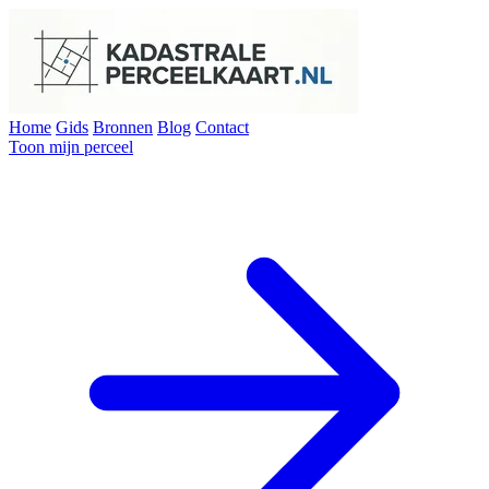
Home
Gids
Bronnen
Blog
Contact
Toon mijn perceel