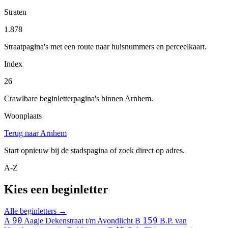
Straten
1.878
Straatpagina's met een route naar huisnummers en perceelkaart.
Index
26
Crawlbare beginletterpagina's binnen Arnhem.
Woonplaats
Terug naar Arnhem
Start opnieuw bij de stadspagina of zoek direct op adres.
A-Z
Kies een beginletter
Alle beginletters →
90
159
A
Aagje Dekenstraat t/m Avondlicht
B
B.P. van