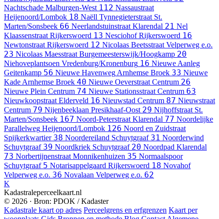
112
Nachtschade
Malburgen-West
Nassaustraat
18
Heijenoord/Lombok
Naëll Tynnegieterstraat
St.
66
21
Marten/Sonsbeek
Neerlandstuinstraat
Klarendal
Nel
13
16
Klaassenstraat
Rijkerswoerd
Nesciohof
Rijkerswoerd
12
Newtonstraat
Rijkerswoerd
Nicolaas Beetsstraat
Velperweg e.o.
23
20
Nicolaas Maesstraat
Burgemeesterswijk/Hoogkamp
16
Niehoveplantsoen
Vredenburg/Kronenburg
Nieuwe Aanleg
56
33
Geitenkamp
Nieuwe Havenweg
Arnhemse Broek
Nieuwe
40
26
Kade
Arnhemse Broek
Nieuwe Oeverstraat
Centrum
74
63
Nieuwe Plein
Centrum
Nieuwe Stationsstraat
Centrum
16
87
Nieuwkoopstraat
Elderveld
Nieuwstad
Centrum
Nieuwstraat
79
29
Centrum
Nijenbeeklaan
Presikhaaf-Oost
Nijhoffstraat
St.
167
77
Marten/Sonsbeek
Noord-Peterstraat
Klarendal
Noordelijke
126
Parallelweg
Heijenoord/Lombok
Noord en Zuidstraat
38
31
Spijkerkwartier
Noordereiland
Schuytgraaf
Noorderwind
39
20
Schuytgraaf
Noordkriek
Schuytgraaf
Noordpad
Klarendal
73
35
Norbertijnenstraat
Monnikenhuizen
Normaalspoor
5
18
Schuytgraaf
Notarisappelgaard
Rijkerswoerd
Novahof
36
62
Velperweg e.o.
Novalaan
Velperweg e.o.
K
Kadastraleperceelkaart.nl
© 2026 · Bron: PDOK / Kadaster
Kadastrale kaart op adres
Perceelgrens en erfgrenzen
Kaart per
woonplaats
Gids
Bronnen en methode
Blog
Contact
Algemene