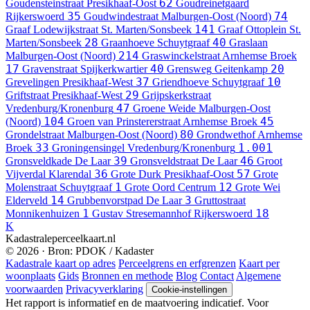
62
Goudensteinstraat
Presikhaaf-Oost
Goudreinetgaard
35
74
Rijkerswoerd
Goudwindestraat
Malburgen-Oost (Noord)
141
Graaf Lodewijkstraat
St. Marten/Sonsbeek
Graaf Ottoplein
St.
28
40
Marten/Sonsbeek
Graanhoeve
Schuytgraaf
Graslaan
214
Malburgen-Oost (Noord)
Graswinckelstraat
Arnhemse Broek
17
40
20
Gravenstraat
Spijkerkwartier
Grensweg
Geitenkamp
37
10
Grevelingen
Presikhaaf-West
Griendhoeve
Schuytgraaf
29
Griftstraat
Presikhaaf-West
Grijpskerkstraat
47
Vredenburg/Kronenburg
Groene Weide
Malburgen-Oost
104
45
(Noord)
Groen van Prinstererstraat
Arnhemse Broek
80
Grondelstraat
Malburgen-Oost (Noord)
Grondwethof
Arnhemse
33
1.001
Broek
Groningensingel
Vredenburg/Kronenburg
39
46
Gronsveldkade
De Laar
Gronsveldstraat
De Laar
Groot
36
57
Vijverdal
Klarendal
Grote Durk
Presikhaaf-Oost
Grote
1
12
Molenstraat
Schuytgraaf
Grote Oord
Centrum
Grote Wei
14
3
Elderveld
Grubbenvorstpad
De Laar
Gruttostraat
1
18
Monnikenhuizen
Gustav Stresemannhof
Rijkerswoerd
K
Kadastraleperceelkaart.nl
© 2026 · Bron: PDOK / Kadaster
Kadastrale kaart op adres
Perceelgrens en erfgrenzen
Kaart per
woonplaats
Gids
Bronnen en methode
Blog
Contact
Algemene
voorwaarden
Privacyverklaring
Cookie-instellingen
Het rapport is informatief en de maatvoering indicatief. Voor