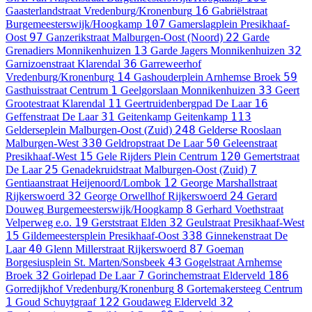
16
Gaasterlandstraat
Vredenburg/Kronenburg
Gabriëlstraat
107
Burgemeesterswijk/Hoogkamp
Gamerslagplein
Presikhaaf-
97
22
Oost
Ganzerikstraat
Malburgen-Oost (Noord)
Garde
13
32
Grenadiers
Monnikenhuizen
Garde Jagers
Monnikenhuizen
36
Garnizoenstraat
Klarendal
Garreweerhof
14
59
Vredenburg/Kronenburg
Gashouderplein
Arnhemse Broek
1
33
Gasthuisstraat
Centrum
Geelgorslaan
Monnikenhuizen
Geert
11
16
Grootestraat
Klarendal
Geertruidenbergpad
De Laar
31
113
Geffenstraat
De Laar
Geitenkamp
Geitenkamp
248
Gelderseplein
Malburgen-Oost (Zuid)
Gelderse Rooslaan
330
50
Malburgen-West
Geldropstraat
De Laar
Geleenstraat
15
120
Presikhaaf-West
Gele Rijders Plein
Centrum
Gemertstraat
25
7
De Laar
Genadekruidstraat
Malburgen-Oost (Zuid)
12
Gentiaanstraat
Heijenoord/Lombok
George Marshallstraat
32
24
Rijkerswoerd
George Orwellhof
Rijkerswoerd
Gerard
8
Douweg
Burgemeesterswijk/Hoogkamp
Gerhard Voethstraat
19
32
Velperweg e.o.
Gerststraat
Elden
Geulstraat
Presikhaaf-West
15
338
Gildemeestersplein
Presikhaaf-Oost
Ginnekenstraat
De
40
87
Laar
Glenn Millerstraat
Rijkerswoerd
Goeman
43
Borgesiusplein
St. Marten/Sonsbeek
Gogelstraat
Arnhemse
32
7
186
Broek
Goirlepad
De Laar
Gorinchemstraat
Elderveld
8
Gorredijkhof
Vredenburg/Kronenburg
Gortemakersteeg
Centrum
1
122
32
Goud
Schuytgraaf
Goudaweg
Elderveld