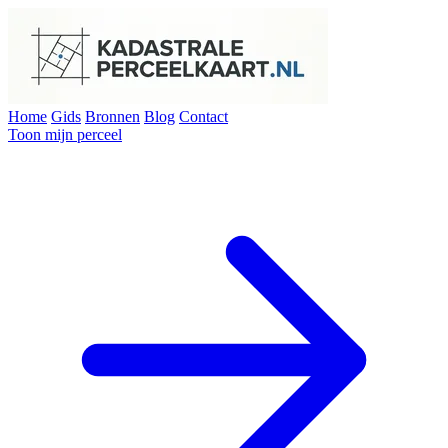
Home
Gids
Bronnen
Blog
Contact
Toon mijn perceel