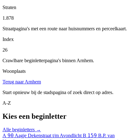
Straten
1.878
Straatpagina's met een route naar huisnummers en perceelkaart.
Index
26
Crawlbare beginletterpagina's binnen Arnhem.
Woonplaats
Terug naar Arnhem
Start opnieuw bij de stadspagina of zoek direct op adres.
A-Z
Kies een beginletter
Alle beginletters →
90
159
A
Aagje Dekenstraat t/m Avondlicht
B
B.P. van