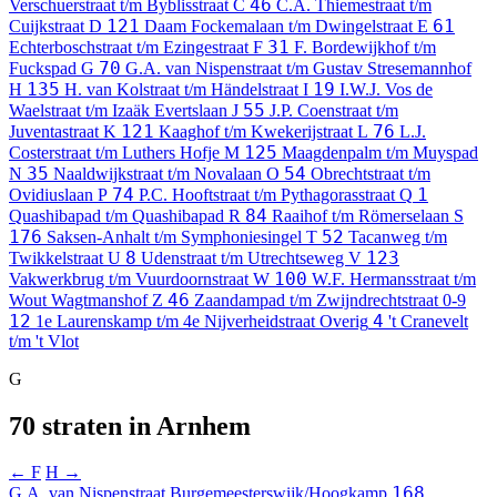
46
Verschuerstraat t/m Byblisstraat
C
C.A. Thiemestraat t/m
121
61
Cuijkstraat
D
Daam Fockemalaan t/m Dwingelstraat
E
31
Echterboschstraat t/m Ezingestraat
F
F. Bordewijkhof t/m
70
Fuckspad
G
G.A. van Nispenstraat t/m Gustav Stresemannhof
135
19
H
H. van Kolstraat t/m Händelstraat
I
I.W.J. Vos de
55
Waelstraat t/m Izaäk Evertslaan
J
J.P. Coenstraat t/m
121
76
Juventastraat
K
Kaaghof t/m Kwekerijstraat
L
L.J.
125
Costerstraat t/m Luthers Hofje
M
Maagdenpalm t/m Muyspad
35
54
N
Naaldwijkstraat t/m Novalaan
O
Obrechtstraat t/m
74
1
Ovidiuslaan
P
P.C. Hooftstraat t/m Pythagorasstraat
Q
84
Quashibapad t/m Quashibapad
R
Raaihof t/m Römerselaan
S
176
52
Saksen-Anhalt t/m Symphoniesingel
T
Tacanweg t/m
8
123
Twikkelstraat
U
Udenstraat t/m Utrechtseweg
V
100
Vakwerkbrug t/m Vuurdoornstraat
W
W.F. Hermansstraat t/m
46
Wout Wagtmanshof
Z
Zaandampad t/m Zwijndrechtstraat
0-9
12
4
1e Laurenskamp t/m 4e Nijverheidstraat
Overig
't Cranevelt
t/m 't Vlot
G
70 straten in Arnhem
← F
H →
168
G.A. van Nispenstraat
Burgemeesterswijk/Hoogkamp