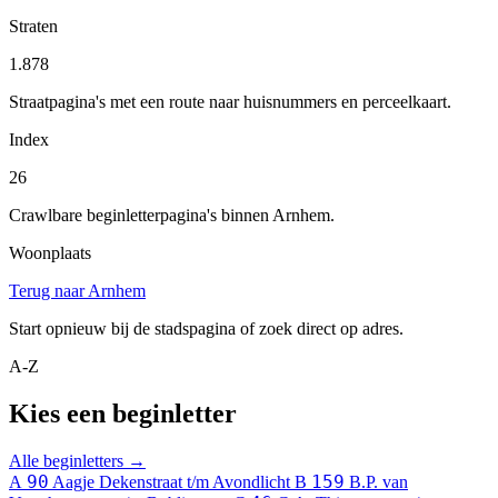
Straten
1.878
Straatpagina's met een route naar huisnummers en perceelkaart.
Index
26
Crawlbare beginletterpagina's binnen Arnhem.
Woonplaats
Terug naar Arnhem
Start opnieuw bij de stadspagina of zoek direct op adres.
A-Z
Kies een beginletter
Alle beginletters →
90
159
A
Aagje Dekenstraat t/m Avondlicht
B
B.P. van