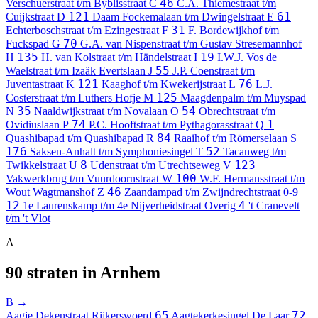
46
Verschuerstraat t/m Byblisstraat
C
C.A. Thiemestraat t/m
121
61
Cuijkstraat
D
Daam Fockemalaan t/m Dwingelstraat
E
31
Echterboschstraat t/m Ezingestraat
F
F. Bordewijkhof t/m
70
Fuckspad
G
G.A. van Nispenstraat t/m Gustav Stresemannhof
135
19
H
H. van Kolstraat t/m Händelstraat
I
I.W.J. Vos de
55
Waelstraat t/m Izaäk Evertslaan
J
J.P. Coenstraat t/m
121
76
Juventastraat
K
Kaaghof t/m Kwekerijstraat
L
L.J.
125
Costerstraat t/m Luthers Hofje
M
Maagdenpalm t/m Muyspad
35
54
N
Naaldwijkstraat t/m Novalaan
O
Obrechtstraat t/m
74
1
Ovidiuslaan
P
P.C. Hooftstraat t/m Pythagorasstraat
Q
84
Quashibapad t/m Quashibapad
R
Raaihof t/m Römerselaan
S
176
52
Saksen-Anhalt t/m Symphoniesingel
T
Tacanweg t/m
8
123
Twikkelstraat
U
Udenstraat t/m Utrechtseweg
V
100
Vakwerkbrug t/m Vuurdoornstraat
W
W.F. Hermansstraat t/m
46
Wout Wagtmanshof
Z
Zaandampad t/m Zwijndrechtstraat
0-9
12
4
1e Laurenskamp t/m 4e Nijverheidstraat
Overig
't Cranevelt
t/m 't Vlot
A
90 straten in Arnhem
B →
65
72
Aagje Dekenstraat
Rijkerswoerd
Aagtekerkesingel
De Laar