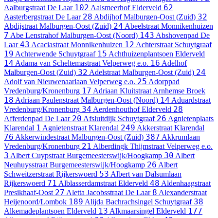
102
62
Aalburgstraat
De Laar
Aalsmeerhof
Elderveld
28
32
Aasterbergstraat
De Laar
Abdijhof
Malburgen-Oost (Zuid)
24
Abdijstraat
Malburgen-Oost (Zuid)
Abeelstraat
Monnikenhuizen
7
143
Abe Lenstrahof
Malburgen-Oost (Noord)
Abshovenpad
De
43
12
Laar
Acaciastraat
Monnikenhuizen
Achterstraat
Schuytgraaf
19
15
Achterwende
Schuytgraaf
Achthuizenplantsoen
Elderveld
14
16
Adama van Scheltemastraat
Velperweg e.o.
Adelhof
32
24
Malburgen-Oost (Zuid)
Adelstraat
Malburgen-Oost (Zuid)
25
Adolf van Nieuwenaarlaan
Velperweg e.o.
Adorppad
17
Vredenburg/Kronenburg
Adriaan Kluitstraat
Arnhemse Broek
18
14
Adriaan Paulenstraat
Malburgen-Oost (Noord)
Aduardstraat
34
28
Vredenburg/Kronenburg
Aerdenhouthof
Elderveld
20
26
Afferdenpad
De Laar
Afsluitdijk
Schuytgraaf
Agnietenplaats
1
249
Klarendal
Agnietenstraat
Klarendal
Akkerstraat
Klarendal
76
387
Akkerwindestraat
Malburgen-Oost (Zuid)
Akkrumlaan
21
Vredenburg/Kronenburg
Alberdingk Thijmstraat
Velperweg e.o.
3
30
Albert Cuypstraat
Burgemeesterswijk/Hoogkamp
Albert
26
Neuhuysstraat
Burgemeesterswijk/Hoogkamp
Albert
53
Schweitzerstraat
Rijkerswoerd
Albert van Dalsumlaan
71
48
Rijkerswoerd
Alblasserdamstraat
Elderveld
Aldenhaagstraat
27
8
Presikhaaf-Oost
Aletta Jacobsstraat
De Laar
Alexanderstraat
189
38
Heijenoord/Lombok
Alijda Bachrachsingel
Schuytgraaf
13
177
Alkemadeplantsoen
Elderveld
Alkmaarsingel
Elderveld