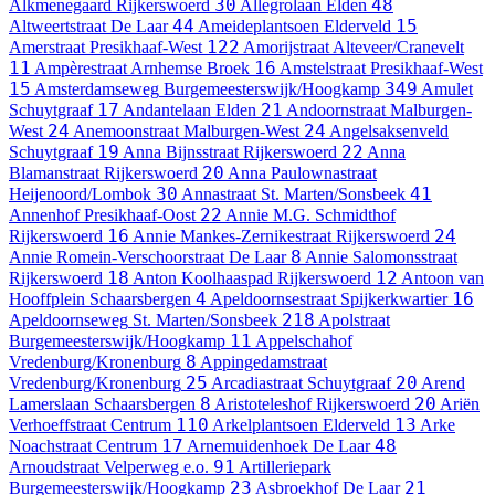
30
48
Alkmenegaard
Rijkerswoerd
Allegrolaan
Elden
44
15
Altweertstraat
De Laar
Ameideplantsoen
Elderveld
122
Amerstraat
Presikhaaf-West
Amorijstraat
Alteveer/Cranevelt
11
16
Ampèrestraat
Arnhemse Broek
Amstelstraat
Presikhaaf-West
15
349
Amsterdamseweg
Burgemeesterswijk/Hoogkamp
Amulet
17
21
Schuytgraaf
Andantelaan
Elden
Andoornstraat
Malburgen-
24
24
West
Anemoonstraat
Malburgen-West
Angelsaksenveld
19
22
Schuytgraaf
Anna Bijnsstraat
Rijkerswoerd
Anna
20
Blamanstraat
Rijkerswoerd
Anna Paulownastraat
30
41
Heijenoord/Lombok
Annastraat
St. Marten/Sonsbeek
22
Annenhof
Presikhaaf-Oost
Annie M.G. Schmidthof
16
24
Rijkerswoerd
Annie Mankes-Zernikestraat
Rijkerswoerd
8
Annie Romein-Verschoorstraat
De Laar
Annie Salomonsstraat
18
12
Rijkerswoerd
Anton Koolhaaspad
Rijkerswoerd
Antoon van
4
16
Hooffplein
Schaarsbergen
Apeldoornsestraat
Spijkerkwartier
218
Apeldoornseweg
St. Marten/Sonsbeek
Apolstraat
11
Burgemeesterswijk/Hoogkamp
Appelschahof
8
Vredenburg/Kronenburg
Appingedamstraat
25
20
Vredenburg/Kronenburg
Arcadiastraat
Schuytgraaf
Arend
8
20
Lamerslaan
Schaarsbergen
Aristoteleshof
Rijkerswoerd
Ariën
110
13
Verhoeffstraat
Centrum
Arkelplantsoen
Elderveld
Arke
17
48
Noachstraat
Centrum
Arnemuidenhoek
De Laar
91
Arnoudstraat
Velperweg e.o.
Artilleriepark
23
21
Burgemeesterswijk/Hoogkamp
Asbroekhof
De Laar