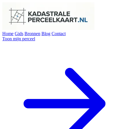
Home
Gids
Bronnen
Blog
Contact
Toon mijn perceel