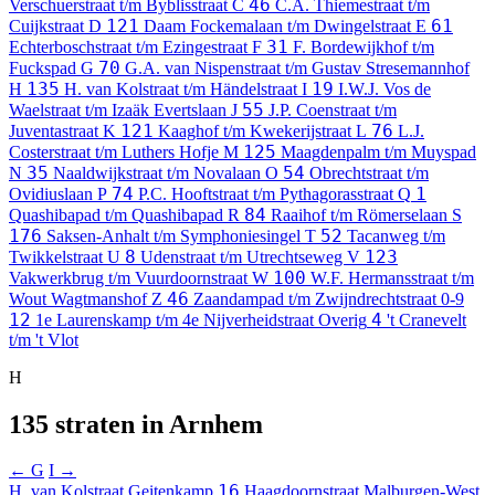
46
Verschuerstraat t/m Byblisstraat
C
C.A. Thiemestraat t/m
121
61
Cuijkstraat
D
Daam Fockemalaan t/m Dwingelstraat
E
31
Echterboschstraat t/m Ezingestraat
F
F. Bordewijkhof t/m
70
Fuckspad
G
G.A. van Nispenstraat t/m Gustav Stresemannhof
135
19
H
H. van Kolstraat t/m Händelstraat
I
I.W.J. Vos de
55
Waelstraat t/m Izaäk Evertslaan
J
J.P. Coenstraat t/m
121
76
Juventastraat
K
Kaaghof t/m Kwekerijstraat
L
L.J.
125
Costerstraat t/m Luthers Hofje
M
Maagdenpalm t/m Muyspad
35
54
N
Naaldwijkstraat t/m Novalaan
O
Obrechtstraat t/m
74
1
Ovidiuslaan
P
P.C. Hooftstraat t/m Pythagorasstraat
Q
84
Quashibapad t/m Quashibapad
R
Raaihof t/m Römerselaan
S
176
52
Saksen-Anhalt t/m Symphoniesingel
T
Tacanweg t/m
8
123
Twikkelstraat
U
Udenstraat t/m Utrechtseweg
V
100
Vakwerkbrug t/m Vuurdoornstraat
W
W.F. Hermansstraat t/m
46
Wout Wagtmanshof
Z
Zaandampad t/m Zwijndrechtstraat
0-9
12
4
1e Laurenskamp t/m 4e Nijverheidstraat
Overig
't Cranevelt
t/m 't Vlot
H
135 straten in Arnhem
← G
I →
16
H. van Kolstraat
Geitenkamp
Haagdoornstraat
Malburgen-West