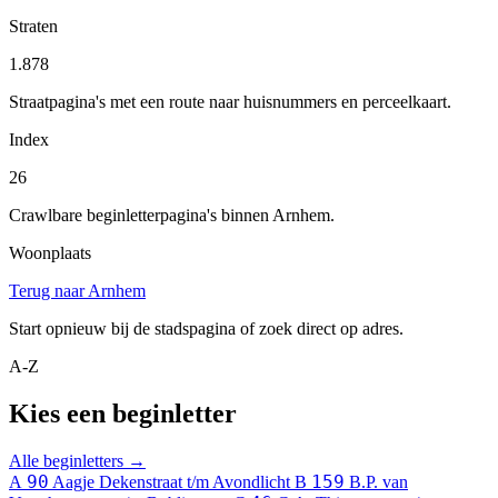
Straten
1.878
Straatpagina's met een route naar huisnummers en perceelkaart.
Index
26
Crawlbare beginletterpagina's binnen Arnhem.
Woonplaats
Terug naar Arnhem
Start opnieuw bij de stadspagina of zoek direct op adres.
A-Z
Kies een beginletter
Alle beginletters →
90
159
A
Aagje Dekenstraat t/m Avondlicht
B
B.P. van