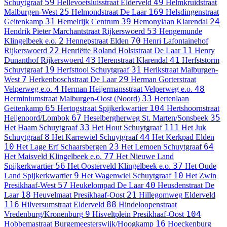
59
49
Schuytgraaf
Hellevoetsluisstraat
Elderveld
Helmkruidstraat
25
169
Malburgen-West
Helmondstraat
De Laar
Helsdingenstraat
31
39
24
Geitenkamp
Hemelrijk
Centrum
Hemonylaan
Klarendal
53
Hendrik Pieter Marchantstraat
Rijkerswoerd
Hengemunde
2
70
Klingelbeek e.o.
Hennepstraat
Elden
Henri Lafontainehof
22
11
Rijkerswoerd
Henriëtte Roland Holststraat
De Laar
Henry
43
41
Dunanthof
Rijkerswoerd
Herenstraat
Klarendal
Herfststorm
19
31
Schuytgraaf
Herfsttooi
Schuytgraaf
Herikstraat
Malburgen-
7
29
West
Herkenboschstraat
De Laar
Herman Gorterstraat
4
48
Velperweg e.o.
Herman Heijermansstraat
Velperweg e.o.
33
Herminiumstraat
Malburgen-Oost (Noord)
Hertenlaan
65
104
Geitenkamp
Hertogstraat
Spijkerkwartier
Hertshoornstraat
67
35
Heijenoord/Lombok
Heselbergherweg
St. Marten/Sonsbeek
33
111
Het Haam
Schuytgraaf
Het Hout
Schuytgraaf
Het Juk
8
44
Schuytgraaf
Het Karrewiel
Schuytgraaf
Het Kerkpad
Elden
10
23
64
Het Lage Erf
Schaarsbergen
Het Lemoen
Schuytgraaf
77
Het Maisveld
Klingelbeek e.o.
Het Nieuwe Land
56
37
Spijkerkwartier
Het Oosterveld
Klingelbeek e.o.
Het Oude
9
10
Land
Spijkerkwartier
Het Wagenwiel
Schuytgraaf
Het Zwin
57
40
Presikhaaf-West
Heukelompad
De Laar
Heusdenstraat
De
18
21
Laar
Heuvelmaat
Presikhaaf-Oost
Hillegomweg
Elderveld
116
88
Hilversumstraat
Elderveld
Hindeloopenstraat
9
104
Vredenburg/Kronenburg
Hisveltplein
Presikhaaf-Oost
16
Hobbemastraat
Burgemeesterswijk/Hoogkamp
Hoeckenburg