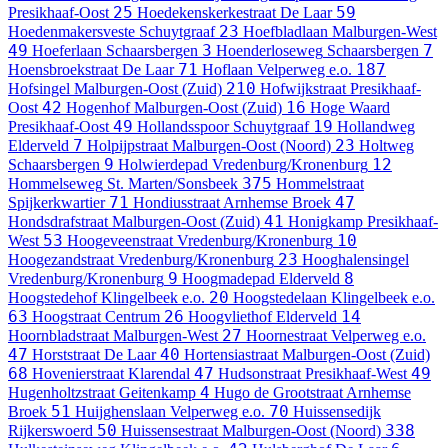
25
59
Presikhaaf-Oost
Hoedekenskerkestraat
De Laar
23
Hoedenmakersveste
Schuytgraaf
Hoefbladlaan
Malburgen-West
49
3
7
Hoeferlaan
Schaarsbergen
Hoenderloseweg
Schaarsbergen
71
187
Hoensbroekstraat
De Laar
Hoflaan
Velperweg e.o.
210
Hofsingel
Malburgen-Oost (Zuid)
Hofwijkstraat
Presikhaaf-
42
16
Oost
Hogenhof
Malburgen-Oost (Zuid)
Hoge Waard
49
19
Presikhaaf-Oost
Hollandsspoor
Schuytgraaf
Hollandweg
7
23
Elderveld
Holpijpstraat
Malburgen-Oost (Noord)
Holtweg
9
12
Schaarsbergen
Holwierdepad
Vredenburg/Kronenburg
375
Hommelseweg
St. Marten/Sonsbeek
Hommelstraat
71
47
Spijkerkwartier
Hondiusstraat
Arnhemse Broek
41
Hondsdrafstraat
Malburgen-Oost (Zuid)
Honigkamp
Presikhaaf-
53
10
West
Hoogeveenstraat
Vredenburg/Kronenburg
23
Hoogezandstraat
Vredenburg/Kronenburg
Hooghalensingel
9
8
Vredenburg/Kronenburg
Hoogmadepad
Elderveld
20
Hoogstedehof
Klingelbeek e.o.
Hoogstedelaan
Klingelbeek e.o.
63
26
14
Hoogstraat
Centrum
Hoogvliethof
Elderveld
27
Hoornbladstraat
Malburgen-West
Hoornestraat
Velperweg e.o.
47
40
Horststraat
De Laar
Hortensiastraat
Malburgen-Oost (Zuid)
68
47
49
Hovenierstraat
Klarendal
Hudsonstraat
Presikhaaf-West
4
Hugenholtzstraat
Geitenkamp
Hugo de Grootstraat
Arnhemse
51
70
Broek
Huijghenslaan
Velperweg e.o.
Huissensedijk
50
338
Rijkerswoerd
Huissensestraat
Malburgen-Oost (Noord)