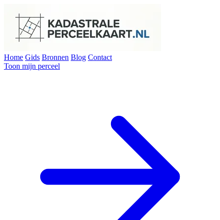
Home
Gids
Bronnen
Blog
Contact
Toon mijn perceel