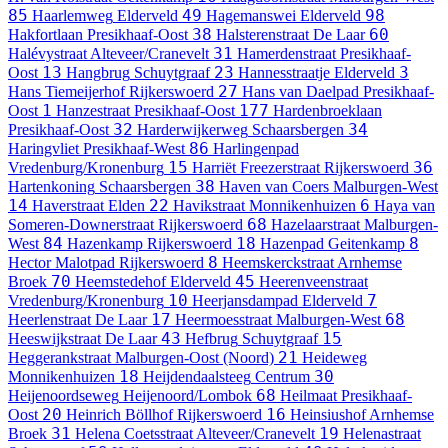
85
49
98
Haarlemweg
Elderveld
Hagemanswei
Elderveld
38
60
Hakfortlaan
Presikhaaf-Oost
Halsterenstraat
De Laar
31
Halévystraat
Alteveer/Cranevelt
Hamerdenstraat
Presikhaaf-
13
23
3
Oost
Hangbrug
Schuytgraaf
Hannesstraatje
Elderveld
27
Hans Tiemeijerhof
Rijkerswoerd
Hans van Daelpad
Presikhaaf-
1
177
Oost
Hanzestraat
Presikhaaf-Oost
Hardenbroeklaan
32
34
Presikhaaf-Oost
Harderwijkerweg
Schaarsbergen
86
Haringvliet
Presikhaaf-West
Harlingenpad
15
36
Vredenburg/Kronenburg
Harriët Freezerstraat
Rijkerswoerd
38
Hartenkoning
Schaarsbergen
Haven van Coers
Malburgen-West
14
22
6
Haverstraat
Elden
Havikstraat
Monnikenhuizen
Haya van
68
Someren-Downerstraat
Rijkerswoerd
Hazelaarstraat
Malburgen-
84
18
8
West
Hazenkamp
Rijkerswoerd
Hazenpad
Geitenkamp
8
Hector Malotpad
Rijkerswoerd
Heemskerckstraat
Arnhemse
70
45
Broek
Heemstedehof
Elderveld
Heerenveenstraat
10
7
Vredenburg/Kronenburg
Heerjansdampad
Elderveld
17
68
Heerlenstraat
De Laar
Heermoesstraat
Malburgen-West
43
15
Heeswijkstraat
De Laar
Hefbrug
Schuytgraaf
21
Heggerankstraat
Malburgen-Oost (Noord)
Heideweg
18
30
Monnikenhuizen
Heijdendaalsteeg
Centrum
68
Heijenoordseweg
Heijenoord/Lombok
Heilmaat
Presikhaaf-
20
16
Oost
Heinrich Böllhof
Rijkerswoerd
Heinsiushof
Arnhemse
31
19
Broek
Helena Coetsstraat
Alteveer/Cranevelt
Helenastraat