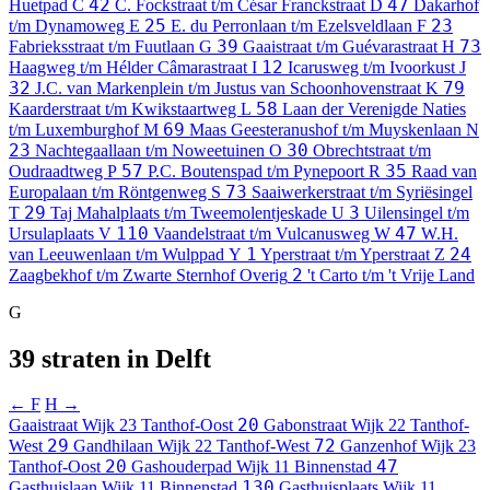
42
47
Huetpad
C
C. Fockstraat t/m César Franckstraat
D
Dakarhof
25
23
t/m Dynamoweg
E
E. du Perronlaan t/m Ezelsveldlaan
F
39
73
Fabrieksstraat t/m Fuutlaan
G
Gaaistraat t/m Guévarastraat
H
12
Haagweg t/m Hélder Câmarastraat
I
Icarusweg t/m Ivoorkust
J
32
79
J.C. van Markenplein t/m Justus van Schoonhovenstraat
K
58
Kaarderstraat t/m Kwikstaartweg
L
Laan der Verenigde Naties
69
t/m Luxemburghof
M
Maas Geesteranushof t/m Muyskenlaan
N
23
30
Nachtegaallaan t/m Noweetuinen
O
Obrechtstraat t/m
57
35
Oudraadtweg
P
P.C. Boutenspad t/m Pynepoort
R
Raad van
73
Europalaan t/m Röntgenweg
S
Saaiwerkerstraat t/m Syriësingel
29
3
T
Taj Mahalplaats t/m Tweemolentjeskade
U
Uilensingel t/m
110
47
Ursulaplaats
V
Vaandelstraat t/m Vulcanusweg
W
W.H.
1
24
van Leeuwenlaan t/m Wulppad
Y
Yperstraat t/m Yperstraat
Z
2
Zaagbekhof t/m Zwarte Sternhof
Overig
't Carto t/m 't Vrije Land
G
39 straten in Delft
← F
H →
20
Gaaistraat
Wijk 23 Tanthof-Oost
Gabonstraat
Wijk 22 Tanthof-
29
72
West
Gandhilaan
Wijk 22 Tanthof-West
Ganzenhof
Wijk 23
20
47
Tanthof-Oost
Gashouderpad
Wijk 11 Binnenstad
130
Gasthuislaan
Wijk 11 Binnenstad
Gasthuisplaats
Wijk 11