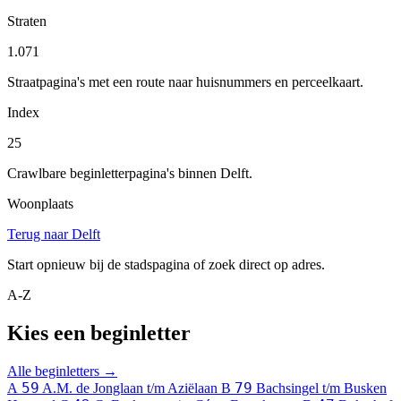
Straten
1.071
Straatpagina's met een route naar huisnummers en perceelkaart.
Index
25
Crawlbare beginletterpagina's binnen Delft.
Woonplaats
Terug naar Delft
Start opnieuw bij de stadspagina of zoek direct op adres.
A-Z
Kies een beginletter
Alle beginletters →
59
79
A
A.M. de Jonglaan t/m Aziëlaan
B
Bachsingel t/m Busken