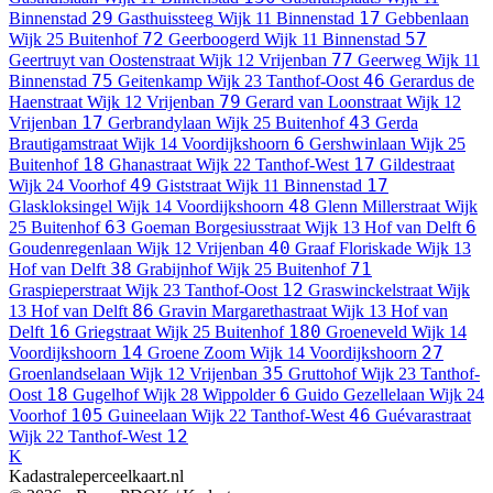
29
17
Binnenstad
Gasthuissteeg
Wijk 11 Binnenstad
Gebbenlaan
72
57
Wijk 25 Buitenhof
Geerboogerd
Wijk 11 Binnenstad
77
Geertruyt van Oostenstraat
Wijk 12 Vrijenban
Geerweg
Wijk 11
75
46
Binnenstad
Geitenkamp
Wijk 23 Tanthof-Oost
Gerardus de
79
Haenstraat
Wijk 12 Vrijenban
Gerard van Loonstraat
Wijk 12
17
43
Vrijenban
Gerbrandylaan
Wijk 25 Buitenhof
Gerda
6
Brautigamstraat
Wijk 14 Voordijkshoorn
Gershwinlaan
Wijk 25
18
17
Buitenhof
Ghanastraat
Wijk 22 Tanthof-West
Gildestraat
49
17
Wijk 24 Voorhof
Giststraat
Wijk 11 Binnenstad
48
Glaskloksingel
Wijk 14 Voordijkshoorn
Glenn Millerstraat
Wijk
63
6
25 Buitenhof
Goeman Borgesiusstraat
Wijk 13 Hof van Delft
40
Goudenregenlaan
Wijk 12 Vrijenban
Graaf Floriskade
Wijk 13
38
71
Hof van Delft
Grabijnhof
Wijk 25 Buitenhof
12
Graspieperstraat
Wijk 23 Tanthof-Oost
Graswinckelstraat
Wijk
86
13 Hof van Delft
Gravin Margarethastraat
Wijk 13 Hof van
16
180
Delft
Griegstraat
Wijk 25 Buitenhof
Groeneveld
Wijk 14
14
27
Voordijkshoorn
Groene Zoom
Wijk 14 Voordijkshoorn
35
Groenlandselaan
Wijk 12 Vrijenban
Gruttohof
Wijk 23 Tanthof-
18
6
Oost
Gugelhof
Wijk 28 Wippolder
Guido Gezellelaan
Wijk 24
105
46
Voorhof
Guineelaan
Wijk 22 Tanthof-West
Guévarastraat
12
Wijk 22 Tanthof-West
K
Kadastraleperceelkaart.nl