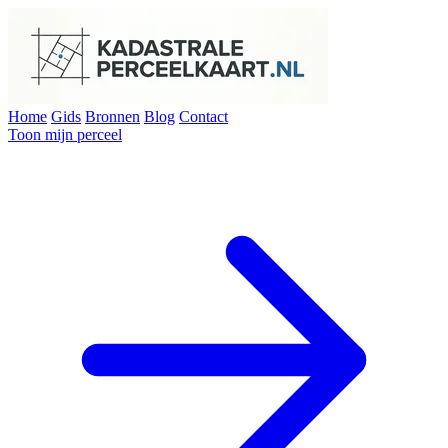
Home
Gids
Bronnen
Blog
Contact
Toon mijn perceel