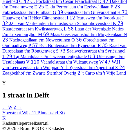
42
47
Huetpad
C
C. Fockstraat t/m César Franckstraat
D
Dakarhof
25
23
t/m Dynamoweg
E
E. du Perronlaan t/m Ezelsveldlaan
F
39
73
Fabrieksstraat t/m Fuutlaan
G
Gaaistraat t/m Guévarastraat
H
12
Haagweg t/m Hélder Câmarastraat
I
Icarusweg t/m Ivoorkust
J
32
79
J.C. van Markenplein t/m Justus van Schoonhovenstraat
K
58
Kaarderstraat t/m Kwikstaartweg
L
Laan der Verenigde Naties
69
t/m Luxemburghof
M
Maas Geesteranushof t/m Muyskenlaan
N
23
30
Nachtegaallaan t/m Noweetuinen
O
Obrechtstraat t/m
57
35
Oudraadtweg
P
P.C. Boutenspad t/m Pynepoort
R
Raad van
73
Europalaan t/m Röntgenweg
S
Saaiwerkerstraat t/m Syriësingel
29
3
T
Taj Mahalplaats t/m Tweemolentjeskade
U
Uilensingel t/m
110
47
Ursulaplaats
V
Vaandelstraat t/m Vulcanusweg
W
W.H.
1
24
van Leeuwenlaan t/m Wulppad
Y
Yperstraat t/m Yperstraat
Z
2
Zaagbekhof t/m Zwarte Sternhof
Overig
't Carto t/m 't Vrije Land
Y
1 straat in Delft
← W
Z →
36
Yperstraat
Wijk 11 Binnenstad
K
Kadastraleperceelkaart.nl
© 2026 · Bron: PDOK / Kadaster