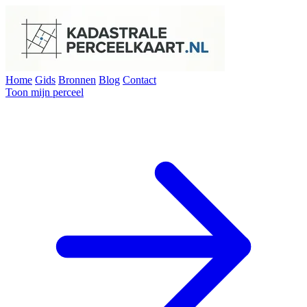
Home
Gids
Bronnen
Blog
Contact
Toon mijn perceel