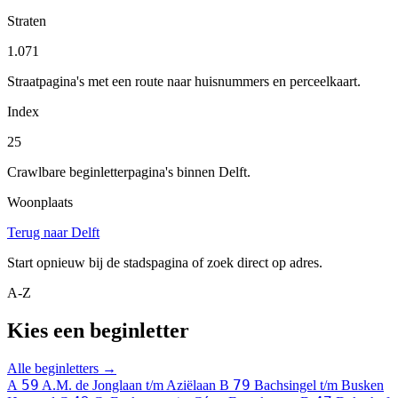
Straten
1.071
Straatpagina's met een route naar huisnummers en perceelkaart.
Index
25
Crawlbare beginletterpagina's binnen Delft.
Woonplaats
Terug naar Delft
Start opnieuw bij de stadspagina of zoek direct op adres.
A-Z
Kies een beginletter
Alle beginletters →
59
79
A
A.M. de Jonglaan t/m Aziëlaan
B
Bachsingel t/m Busken