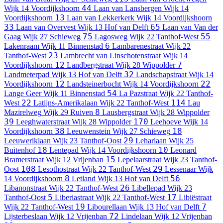
44
Wijk 14 Voordijkshoorn
Laan van Lansbergen
Wijk 14
13
Voordijkshoorn
Laan van Lekkerkerk
Wijk 14 Voordijkshoorn
33
65
Laan van Overvest
Wijk 13 Hof van Delft
Laan van Van der
75
55
Gaag
Wijk 27 Schieweg
Lagosweg
Wijk 22 Tanthof-West
6
Lakenraam
Wijk 11 Binnenstad
Lambarenestraat
Wijk 22
23
Tanthof-West
Lambrecht van Linschotenstraat
Wijk 14
12
7
Voordijkshoorn
Landbergstraat
Wijk 28 Wippolder
32
Landmeterpad
Wijk 13 Hof van Delft
Landschapstraat
Wijk 14
12
22
Voordijkshoorn
Landsteinerbocht
Wijk 14 Voordijkshoorn
54
Lange Geer
Wijk 11 Binnenstad
La Pazstraat
Wijk 22 Tanthof-
22
114
West
Latijns-Amerikalaan
Wijk 22 Tanthof-West
Lau
8
Mazirelweg
Wijk 29 Ruiven
Lausbergstraat
Wijk 28 Wippolder
39
170
Leeghwaterstraat
Wijk 28 Wippolder
Leehoeve
Wijk 14
38
18
Voordijkshoorn
Leeuwenstein
Wijk 27 Schieweg
29
Leeuweriklaan
Wijk 23 Tanthof-Oost
Leharlaan
Wijk 25
18
10
Buitenhof
Lentepad
Wijk 14 Voordijkshoorn
Leonard
15
Bramerstraat
Wijk 12 Vrijenban
Lepelaarstraat
Wijk 23 Tanthof-
108
29
Oost
Lesothostraat
Wijk 22 Tanthof-West
Lessenaar
Wijk
8
56
14 Voordijkshoorn
Letland
Wijk 13 Hof van Delft
26
Libanonstraat
Wijk 22 Tanthof-West
Libellepad
Wijk 23
5
17
Tanthof-Oost
Liberiastraat
Wijk 22 Tanthof-West
Libiëstraat
19
7
Wijk 22 Tanthof-West
Libourellaan
Wijk 13 Hof van Delft
72
Lijsterbeslaan
Wijk 12 Vrijenban
Lindelaan
Wijk 12 Vrijenban