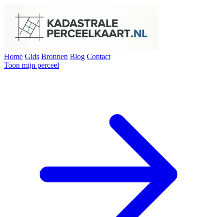
Home
Gids
Bronnen
Blog
Contact
Toon mijn perceel