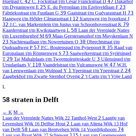
42
47
Huetpad
C
C. Fockstraat t/m César Franckstraat
D
Dakarhof
25
23
t/m Dynamoweg
E
E. du Perronlaan t/m Ezelsveldlaan
F
39
73
Fabrieksstraat t/m Fuutlaan
G
Gaaistraat t/m Guévarastraat
H
12
Haagweg t/m Hélder Câmarastraat
I
Icarusweg t/m Ivoorkust
J
32
79
J.C. van Markenplein t/m Justus van Schoonhovenstraat
K
58
Kaarderstraat t/m Kwikstaartweg
L
Laan der Verenigde Naties
69
t/m Luxemburghof
M
Maas Geesteranushof t/m Muyskenlaan
N
23
30
Nachtegaallaan t/m Noweetuinen
O
Obrechtstraat t/m
57
35
Oudraadtweg
P
P.C. Boutenspad t/m Pynepoort
R
Raad van
73
Europalaan t/m Röntgenweg
S
Saaiwerkerstraat t/m Syriësingel
29
3
T
Taj Mahalplaats t/m Tweemolentjeskade
U
Uilensingel t/m
110
47
Ursulaplaats
V
Vaandelstraat t/m Vulcanusweg
W
W.H.
1
24
van Leeuwenlaan t/m Wulppad
Y
Yperstraat t/m Yperstraat
Z
2
Zaagbekhof t/m Zwarte Sternhof
Overig
't Carto t/m 't Vrije Land
L
58 straten in Delft
← K
M →
2
Laan der Verenigde Naties
Wijk 22 Tanthof-West
Laantje van
2
Levenslust
Wijk 16 Delftse Hout
Laan van Altena
Wijk 13 Hof
58
74
van Delft
Laan van Bentvelsen
Wijk 14 Voordijkshoorn
115
Laan van Braat
Wijk 27 Schieweg
Laan van Groenewegen