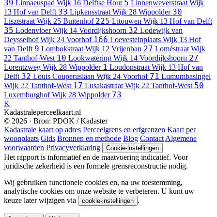
39
5
Linnaeuspad
Wijk 16 Delftse Hout
Linnenweverstraat
Wijk
33
30
13 Hof van Delft
Lipkensstraat
Wijk 28 Wippolder
225
Lisztstraat
Wijk 25 Buitenhof
Litouwen
Wijk 13 Hof van Delft
35
32
Lodenvloer
Wijk 14 Voordijkshoorn
Lodewijk van
166
Deysselhof
Wijk 24 Voorhof
Loevesteinplaats
Wijk 13 Hof
9
27
van Delft
Lombokstraat
Wijk 12 Vrijenban
Loméstraat
Wijk
10
27
22 Tanthof-West
Lookwatering
Wijk 14 Voordijkshoorn
1
Lorentzweg
Wijk 28 Wippolder
Loudonstraat
Wijk 13 Hof van
32
71
Delft
Louis Couperuslaan
Wijk 24 Voorhof
Lumumbasingel
17
50
Wijk 22 Tanthof-West
Lusakastraat
Wijk 22 Tanthof-West
73
Luxemburghof
Wijk 28 Wippolder
K
Kadastraleperceelkaart.nl
© 2026 · Bron: PDOK / Kadaster
Kadastrale kaart op adres
Perceelgrens en erfgrenzen
Kaart per
woonplaats
Gids
Bronnen en methode
Blog
Contact
Algemene
voorwaarden
Privacyverklaring
Cookie-instellingen
Het rapport is informatief en de maatvoering indicatief. Voor
juridische zekerheid is een formele grensreconstructie nodig.
Wij gebruiken functionele cookies en, na uw toestemming,
analytische cookies om onze website te verbeteren. U kunt uw
keuze later wijzigen via
.
cookie-instellingen