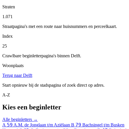
Straten
1.071
Straatpagina's met een route naar huisnummers en perceelkaart.
Index
25
Crawlbare beginletterpagina's binnen Delft.
Woonplaats
Terug naar Delft
Start opnieuw bij de stadspagina of zoek direct op adres.
A-Z
Kies een beginletter
Alle beginletters →
59
79
A
A.M. de Jonglaan t/m Aziëlaan
B
Bachsingel t/m Busken