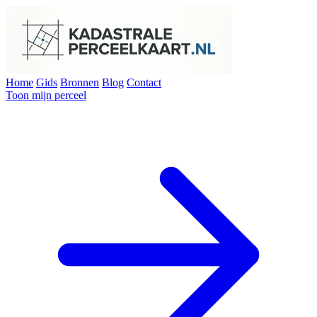
Home
Gids
Bronnen
Blog
Contact
Toon mijn perceel