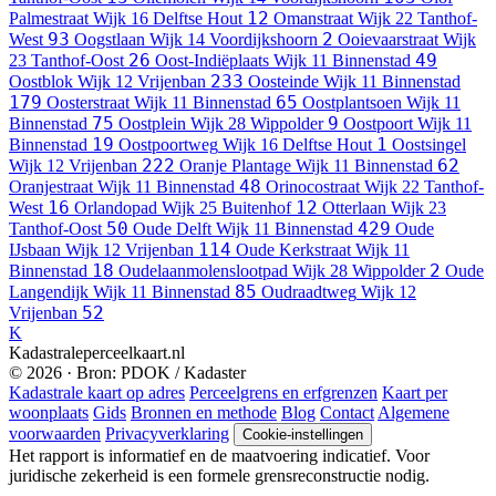
12
Palmestraat
Wijk 16 Delftse Hout
Omanstraat
Wijk 22 Tanthof-
93
2
West
Oogstlaan
Wijk 14 Voordijkshoorn
Ooievaarstraat
Wijk
26
49
23 Tanthof-Oost
Oost-Indiëplaats
Wijk 11 Binnenstad
233
Oostblok
Wijk 12 Vrijenban
Oosteinde
Wijk 11 Binnenstad
179
65
Oosterstraat
Wijk 11 Binnenstad
Oostplantsoen
Wijk 11
75
9
Binnenstad
Oostplein
Wijk 28 Wippolder
Oostpoort
Wijk 11
19
1
Binnenstad
Oostpoortweg
Wijk 16 Delftse Hout
Oostsingel
222
62
Wijk 12 Vrijenban
Oranje Plantage
Wijk 11 Binnenstad
48
Oranjestraat
Wijk 11 Binnenstad
Orinocostraat
Wijk 22 Tanthof-
16
12
West
Orlandopad
Wijk 25 Buitenhof
Otterlaan
Wijk 23
50
429
Tanthof-Oost
Oude Delft
Wijk 11 Binnenstad
Oude
114
IJsbaan
Wijk 12 Vrijenban
Oude Kerkstraat
Wijk 11
18
2
Binnenstad
Oudelaanmolenslootpad
Wijk 28 Wippolder
Oude
85
Langendijk
Wijk 11 Binnenstad
Oudraadtweg
Wijk 12
52
Vrijenban
K
Kadastraleperceelkaart.nl
© 2026 · Bron: PDOK / Kadaster
Kadastrale kaart op adres
Perceelgrens en erfgrenzen
Kaart per
woonplaats
Gids
Bronnen en methode
Blog
Contact
Algemene
voorwaarden
Privacyverklaring
Cookie-instellingen
Het rapport is informatief en de maatvoering indicatief. Voor
juridische zekerheid is een formele grensreconstructie nodig.