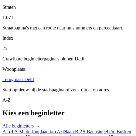
Straten
1.071
Straatpagina's met een route naar huisnummers en perceelkaart.
Index
25
Crawlbare beginletterpagina's binnen Delft.
Woonplaats
Terug naar Delft
Start opnieuw bij de stadspagina of zoek direct op adres.
A-Z
Kies een beginletter
Alle beginletters →
59
79
A
A.M. de Jonglaan t/m Aziëlaan
B
Bachsingel t/m Busken