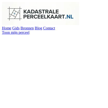
Home
Gids
Bronnen
Blog
Contact
Toon mijn perceel