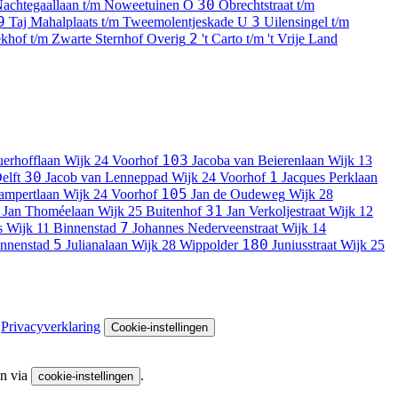
30
achtegaallaan t/m Noweetuinen
O
Obrechtstraat t/m
9
3
Taj Mahalplaats t/m Tweemolentjeskade
U
Uilensingel t/m
2
khof t/m Zwarte Sternhof
Overig
't Carto t/m 't Vrije Land
103
auerhofflaan
Wijk 24 Voorhof
Jacoba van Beierenlaan
Wijk 13
30
1
elft
Jacob van Lenneppad
Wijk 24 Voorhof
Jacques Perklaan
105
ampertlaan
Wijk 24 Voorhof
Jan de Oudeweg
Wijk 28
31
Jan Thoméelaan
Wijk 25 Buitenhof
Jan Verkoljestraat
Wijk 12
7
s
Wijk 11 Binnenstad
Johannes Nederveenstraat
Wijk 14
5
180
innenstad
Julianalaan
Wijk 28 Wippolder
Juniusstraat
Wijk 25
Privacyverklaring
Cookie-instellingen
en via
.
cookie-instellingen