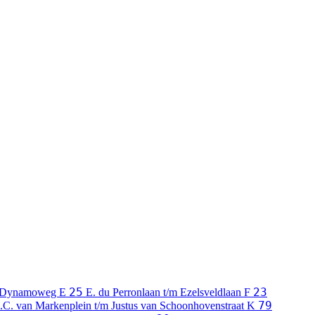
25
23
m Dynamoweg
E
E. du Perronlaan t/m Ezelsveldlaan
F
79
J.C. van Markenplein t/m Justus van Schoonhovenstraat
K