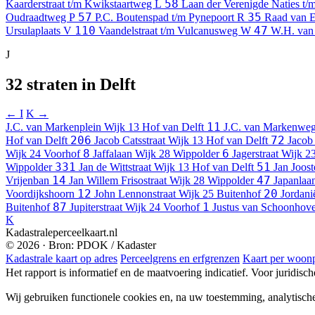
58
Kaarderstraat t/m Kwikstaartweg
L
Laan der Verenigde Naties t
57
35
Oudraadtweg
P
P.C. Boutenspad t/m Pynepoort
R
Raad van 
110
47
Ursulaplaats
V
Vaandelstraat t/m Vulcanusweg
W
W.H. van
J
32 straten in Delft
← I
K →
11
J.C. van Markenplein
Wijk 13 Hof van Delft
J.C. van Markenwe
206
72
Hof van Delft
Jacob Catsstraat
Wijk 13 Hof van Delft
Jacob 
8
6
Wijk 24 Voorhof
Jaffalaan
Wijk 28 Wippolder
Jagerstraat
Wijk 2
331
51
Wippolder
Jan de Wittstraat
Wijk 13 Hof van Delft
Jan Joost
14
47
Vrijenban
Jan Willem Frisostraat
Wijk 28 Wippolder
Japanlaa
12
20
Voordijkshoorn
John Lennonstraat
Wijk 25 Buitenhof
Jordani
87
1
Buitenhof
Jupiterstraat
Wijk 24 Voorhof
Justus van Schoonhove
K
Kadastraleperceelkaart.nl
© 2026 · Bron: PDOK / Kadaster
Kadastrale kaart op adres
Perceelgrens en erfgrenzen
Kaart per woonp
Het rapport is informatief en de maatvoering indicatief. Voor juridisc
Wij gebruiken functionele cookies en, na uw toestemming, analytisch