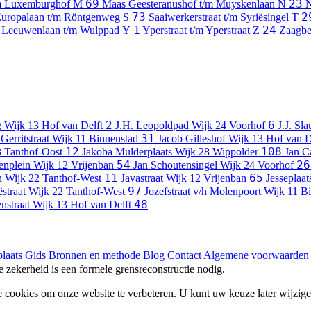
69
23
/m Luxemburghof
M
Maas Geesteranushof t/m Muyskenlaan
N
N
73
2
Europalaan t/m Röntgenweg
S
Saaiwerkerstraat t/m Syriësingel
T
1
24
 Leeuwenlaan t/m Wulppad
Y
Yperstraat t/m Yperstraat
Z
Zaagbe
2
6
g
Wijk 13 Hof van Delft
J.H. Leopoldpad
Wijk 24 Voorhof
J.J. Sl
31
Gerritstraat
Wijk 11 Binnenstad
Jacob Gilleshof
Wijk 13 Hof van D
12
108
3 Tanthof-Oost
Jakoba Mulderplaats
Wijk 28 Wippolder
Jan C
54
26
enplein
Wijk 12 Vrijenban
Jan Schoutensingel
Wijk 24 Voorhof
11
65
n
Wijk 22 Tanthof-West
Javastraat
Wijk 12 Vrijenban
Jesseplaat
97
ëstraat
Wijk 22 Tanthof-West
Jozefstraat v/h Molenpoort
Wijk 11 B
48
nstraat
Wijk 13 Hof van Delft
laats
Gids
Bronnen en methode
Blog
Contact
Algemene voorwaarden
he zekerheid is een formele grensreconstructie nodig.
e cookies om onze website te verbeteren. U kunt uw keuze later wijzig