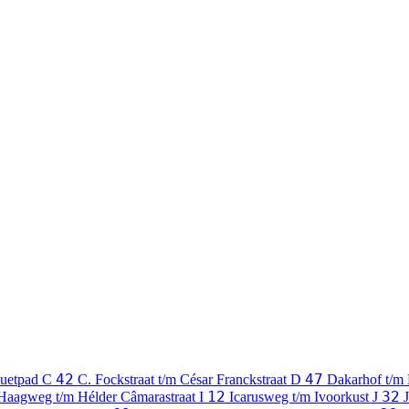
42
47
Huetpad
C
C. Fockstraat t/m César Franckstraat
D
Dakarhof t/
12
32
Haagweg t/m Hélder Câmarastraat
I
Icarusweg t/m Ivoorkust
J