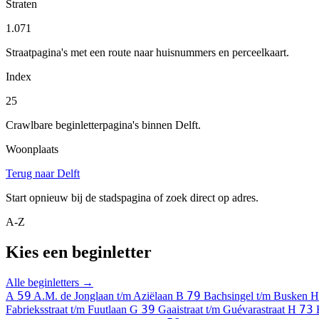
Straten
1.071
Straatpagina's met een route naar huisnummers en perceelkaart.
Index
25
Crawlbare beginletterpagina's binnen Delft.
Woonplaats
Terug naar Delft
Start opnieuw bij de stadspagina of zoek direct op adres.
A-Z
Kies een beginletter
Alle beginletters →
59
79
A
A.M. de Jonglaan t/m Aziëlaan
B
Bachsingel t/m Busken 
39
73
Fabrieksstraat t/m Fuutlaan
G
Gaaistraat t/m Guévarastraat
H