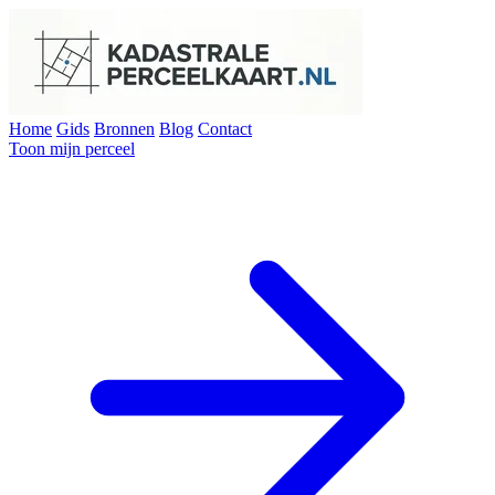
Home
Gids
Bronnen
Blog
Contact
Toon mijn perceel