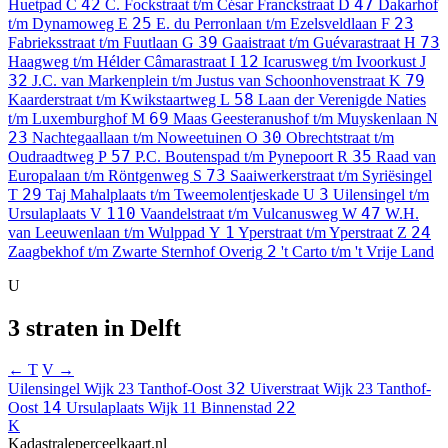
42
47
Huetpad
C
C. Fockstraat t/m César Franckstraat
D
Dakarhof
25
23
t/m Dynamoweg
E
E. du Perronlaan t/m Ezelsveldlaan
F
39
73
Fabrieksstraat t/m Fuutlaan
G
Gaaistraat t/m Guévarastraat
H
12
Haagweg t/m Hélder Câmarastraat
I
Icarusweg t/m Ivoorkust
J
32
79
J.C. van Markenplein t/m Justus van Schoonhovenstraat
K
58
Kaarderstraat t/m Kwikstaartweg
L
Laan der Verenigde Naties
69
t/m Luxemburghof
M
Maas Geesteranushof t/m Muyskenlaan
N
23
30
Nachtegaallaan t/m Noweetuinen
O
Obrechtstraat t/m
57
35
Oudraadtweg
P
P.C. Boutenspad t/m Pynepoort
R
Raad van
73
Europalaan t/m Röntgenweg
S
Saaiwerkerstraat t/m Syriësingel
29
3
T
Taj Mahalplaats t/m Tweemolentjeskade
U
Uilensingel t/m
110
47
Ursulaplaats
V
Vaandelstraat t/m Vulcanusweg
W
W.H.
1
24
van Leeuwenlaan t/m Wulppad
Y
Yperstraat t/m Yperstraat
Z
2
Zaagbekhof t/m Zwarte Sternhof
Overig
't Carto t/m 't Vrije Land
U
3 straten in Delft
← T
V →
32
Uilensingel
Wijk 23 Tanthof-Oost
Uiverstraat
Wijk 23 Tanthof-
14
22
Oost
Ursulaplaats
Wijk 11 Binnenstad
K
Kadastraleperceelkaart.nl