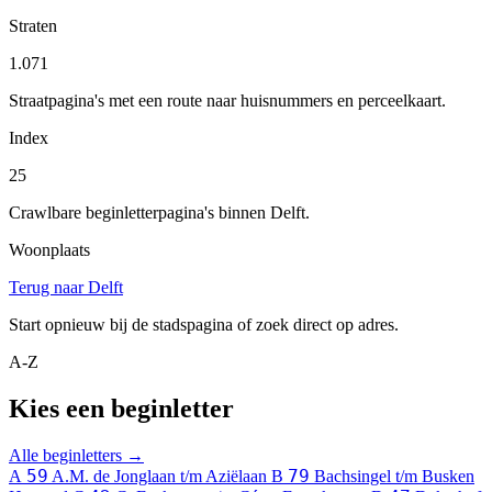
Straten
1.071
Straatpagina's met een route naar huisnummers en perceelkaart.
Index
25
Crawlbare beginletterpagina's binnen Delft.
Woonplaats
Terug naar Delft
Start opnieuw bij de stadspagina of zoek direct op adres.
A-Z
Kies een beginletter
Alle beginletters →
59
79
A
A.M. de Jonglaan t/m Aziëlaan
B
Bachsingel t/m Busken