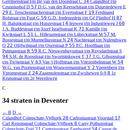
34
Gerritsenstraat t/m Bé van den Doolstraat
C
Calandhof t/m
57
Cruquiushof
D
D.G. van der Keesselstraat t/m Duurstedeweg
E
29
19
E. Tesschenmacherstraat t/m Evertsstraat
F
Ferdinand
59
87
Bolstraat t/m Fuut
G
G.D. Jordensplein t/m Gé Flinthof
H
4
60
H. Balsinkstraat t/m Hunzestraat
I
Iepweg t/m Industrieweg
J
71
J.A. Buddestraat t/m Jozef Israëlsstraat
K
Kamille t/m
51
57
Kwikstaart
L
L. Hillesumstraat t/m Lübeckstraat
M
M.
24
Bossestraat t/m Murmelliusstraat
N
Nachtegaal t/m Nulendsweg
22
55
O
Olijfwilgpad t/m Oxerstraat
P
P.C. Hooftlaan t/m
59
Putmanstraat
R
R.C. Nieuwenhuysstraat t/m Ruysdaelstraat
S
94
37
S.H. de Roosstraat t/m Sworminksweg
T
T.G. Gibsonstraat
63
54
t/m Twijgstraat
V
Van 't Hoffstraat t/m Vriezenbeltstraat
W
2
W.G. van Poortenstraat t/m Wouwermanstraat
Y
Yperenberg t/m
24
8
Yprompstraat
Z
Zaagmolenstraat t/m Zwolseweg
0-9
1e
Kruisstraat t/m 2e Weerdsweg
C
34 straten in Deventer
← B
D →
20
17
Calandhof
Colmschate-Vijfhoek
Carboniastraat
Voorstad
8
Carl Rensingpad
Colmschate-Vijfhoek
Carry Pothuisstraat
21
54
Colmschate-Zuid
Cartesiusstraat
Zandweerd
Caspar de