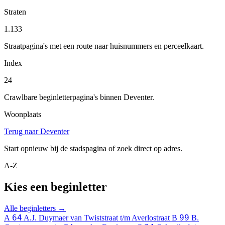
Straten
1.133
Straatpagina's met een route naar huisnummers en perceelkaart.
Index
24
Crawlbare beginletterpagina's binnen Deventer.
Woonplaats
Terug naar Deventer
Start opnieuw bij de stadspagina of zoek direct op adres.
A-Z
Kies een beginletter
Alle beginletters →
64
99
A
A.J. Duymaer van Twiststraat t/m Averlostraat
B
B.