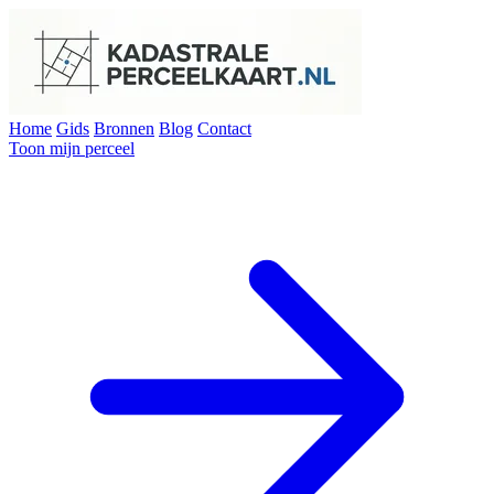
Home
Gids
Bronnen
Blog
Contact
Toon mijn perceel