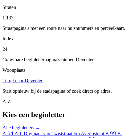
Straten
1.133
Straatpagina's met een route naar huisnummers en perceelkaart.
Index
24
Crawlbare beginletterpagina's binnen Deventer.
Woonplaats
Terug naar Deventer
Start opnieuw bij de stadspagina of zoek direct op adres.
A-Z
Kies een beginletter
Alle beginletters →
64
99
A
A.J. Duymaer van Twiststraat t/m Averlostraat
B
B.