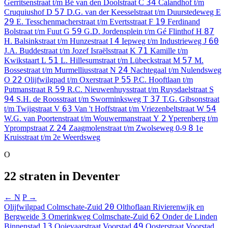
34
Gerritsenstraat t/m Bé van den Doolstraat
C
Calandhof t/m
57
Cruquiushof
D
D.G. van der Keesselstraat t/m Duurstedeweg
E
29
19
E. Tesschenmacherstraat t/m Evertsstraat
F
Ferdinand
59
87
Bolstraat t/m Fuut
G
G.D. Jordensplein t/m Gé Flinthof
H
4
60
H. Balsinkstraat t/m Hunzestraat
I
Iepweg t/m Industrieweg
J
71
J.A. Buddestraat t/m Jozef Israëlsstraat
K
Kamille t/m
51
57
Kwikstaart
L
L. Hillesumstraat t/m Lübeckstraat
M
M.
24
Bossestraat t/m Murmelliusstraat
N
Nachtegaal t/m Nulendsweg
22
55
O
Olijfwilgpad t/m Oxerstraat
P
P.C. Hooftlaan t/m
59
Putmanstraat
R
R.C. Nieuwenhuysstraat t/m Ruysdaelstraat
S
94
37
S.H. de Roosstraat t/m Sworminksweg
T
T.G. Gibsonstraat
63
54
t/m Twijgstraat
V
Van 't Hoffstraat t/m Vriezenbeltstraat
W
2
W.G. van Poortenstraat t/m Wouwermanstraat
Y
Yperenberg t/m
24
8
Yprompstraat
Z
Zaagmolenstraat t/m Zwolseweg
0-9
1e
Kruisstraat t/m 2e Weerdsweg
O
22 straten in Deventer
← N
P →
20
Olijfwilgpad
Colmschate-Zuid
Olthoflaan
Rivierenwijk en
3
62
Bergweide
Omerinkweg
Colmschate-Zuid
Onder de Linden
13
49
Binnenstad
Ooievaarstraat
Voorstad
Oosterstraat
Voorstad