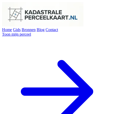
Home
Gids
Bronnen
Blog
Contact
Toon mijn perceel