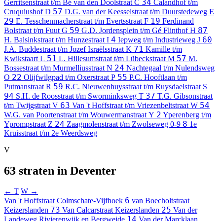
34
Gerritsenstraat t/m Bé van den Doolstraat
C
Calandhof t/m
57
Cruquiushof
D
D.G. van der Keesselstraat t/m Duurstedeweg
E
29
19
E. Tesschenmacherstraat t/m Evertsstraat
F
Ferdinand
59
87
Bolstraat t/m Fuut
G
G.D. Jordensplein t/m Gé Flinthof
H
4
60
H. Balsinkstraat t/m Hunzestraat
I
Iepweg t/m Industrieweg
J
71
J.A. Buddestraat t/m Jozef Israëlsstraat
K
Kamille t/m
51
57
Kwikstaart
L
L. Hillesumstraat t/m Lübeckstraat
M
M.
24
Bossestraat t/m Murmelliusstraat
N
Nachtegaal t/m Nulendsweg
22
55
O
Olijfwilgpad t/m Oxerstraat
P
P.C. Hooftlaan t/m
59
Putmanstraat
R
R.C. Nieuwenhuysstraat t/m Ruysdaelstraat
S
94
37
S.H. de Roosstraat t/m Sworminksweg
T
T.G. Gibsonstraat
63
54
t/m Twijgstraat
V
Van 't Hoffstraat t/m Vriezenbeltstraat
W
2
W.G. van Poortenstraat t/m Wouwermanstraat
Y
Yperenberg t/m
24
8
Yprompstraat
Z
Zaagmolenstraat t/m Zwolseweg
0-9
1e
Kruisstraat t/m 2e Weerdsweg
V
63 straten in Deventer
← T
W →
6
Van 't Hoffstraat
Colmschate-Vijfhoek
van Boecholtstraat
73
25
Keizerslanden
Van Calcarstraat
Keizerslanden
Van der
14
Landeweg
Rivierenwijk en Bergweide
Van der Marcklaan