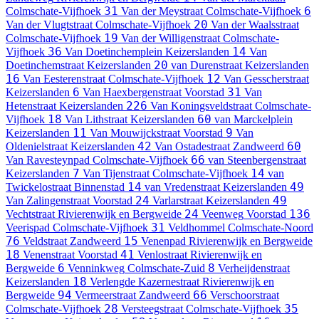
31
6
Colmschate-Vijfhoek
Van der Meystraat
Colmschate-Vijfhoek
20
Van der Vlugtstraat
Colmschate-Vijfhoek
Van der Waalsstraat
19
Colmschate-Vijfhoek
Van der Willigenstraat
Colmschate-
36
14
Vijfhoek
Van Doetinchemplein
Keizerslanden
Van
20
Doetinchemstraat
Keizerslanden
van Durenstraat
Keizerslanden
16
12
Van Eesterenstraat
Colmschate-Vijfhoek
Van Gesscherstraat
6
31
Keizerslanden
Van Haexbergenstraat
Voorstad
Van
226
Hetenstraat
Keizerslanden
Van Koningsveldstraat
Colmschate-
18
60
Vijfhoek
Van Lithstraat
Keizerslanden
van Marckelplein
11
9
Keizerslanden
Van Mouwijckstraat
Voorstad
Van
42
60
Oldenielstraat
Keizerslanden
Van Ostadestraat
Zandweerd
66
Van Ravesteynpad
Colmschate-Vijfhoek
van Steenbergenstraat
7
14
Keizerslanden
Van Tijenstraat
Colmschate-Vijfhoek
van
14
49
Twickelostraat
Binnenstad
van Vredenstraat
Keizerslanden
24
49
Van Zalingenstraat
Voorstad
Varlarstraat
Keizerslanden
24
136
Vechtstraat
Rivierenwijk en Bergweide
Veenweg
Voorstad
31
Veerispad
Colmschate-Vijfhoek
Veldhommel
Colmschate-Noord
76
15
Veldstraat
Zandweerd
Venenpad
Rivierenwijk en Bergweide
18
41
Venenstraat
Voorstad
Venlostraat
Rivierenwijk en
6
8
Bergweide
Venninkweg
Colmschate-Zuid
Verheijdenstraat
18
Keizerslanden
Verlengde Kazernestraat
Rivierenwijk en
94
66
Bergweide
Vermeerstraat
Zandweerd
Verschoorstraat
28
35
Colmschate-Vijfhoek
Versteegstraat
Colmschate-Vijfhoek