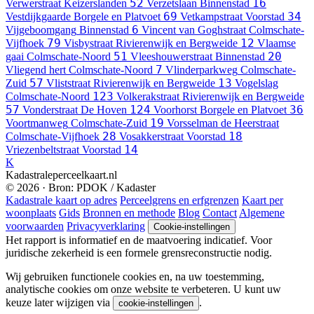
52
16
Verwerstraat
Keizerslanden
Verzetslaan
Binnenstad
69
34
Vestdijkgaarde
Borgele en Platvoet
Vetkampstraat
Voorstad
6
Vijgeboomgang
Binnenstad
Vincent van Goghstraat
Colmschate-
79
12
Vijfhoek
Visbystraat
Rivierenwijk en Bergweide
Vlaamse
51
20
gaai
Colmschate-Noord
Vleeshouwerstraat
Binnenstad
7
Vliegend hert
Colmschate-Noord
Vlinderparkweg
Colmschate-
57
13
Zuid
Vliststraat
Rivierenwijk en Bergweide
Vogelslag
123
Colmschate-Noord
Volkerakstraat
Rivierenwijk en Bergweide
57
124
36
Vonderstraat
De Hoven
Voorhorst
Borgele en Platvoet
19
Voortmanweg
Colmschate-Zuid
Vorsselman de Heerstraat
28
18
Colmschate-Vijfhoek
Vosakkerstraat
Voorstad
14
Vriezenbeltstraat
Voorstad
K
Kadastraleperceelkaart.nl
© 2026 · Bron: PDOK / Kadaster
Kadastrale kaart op adres
Perceelgrens en erfgrenzen
Kaart per
woonplaats
Gids
Bronnen en methode
Blog
Contact
Algemene
voorwaarden
Privacyverklaring
Cookie-instellingen
Het rapport is informatief en de maatvoering indicatief. Voor
juridische zekerheid is een formele grensreconstructie nodig.
Wij gebruiken functionele cookies en, na uw toestemming,
analytische cookies om onze website te verbeteren. U kunt uw
keuze later wijzigen via
.
cookie-instellingen