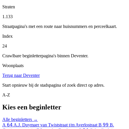
Straten
1.133
Straatpagina's met een route naar huisnummers en perceelkaart.
Index
24
Crawlbare beginletterpagina's binnen Deventer.
Woonplaats
Terug naar Deventer
Start opnieuw bij de stadspagina of zoek direct op adres.
A-Z
Kies een beginletter
Alle beginletters →
64
99
A
A.J. Duymaer van Twiststraat t/m Averlostraat
B
B.