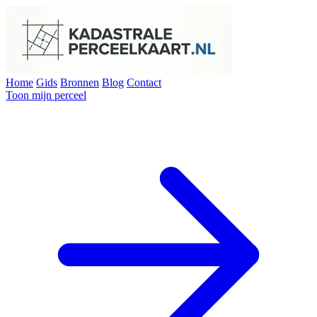
Home
Gids
Bronnen
Blog
Contact
Toon mijn perceel