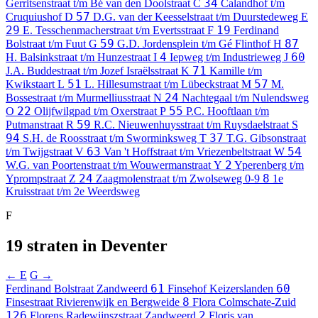
34
Gerritsenstraat t/m Bé van den Doolstraat
C
Calandhof t/m
57
Cruquiushof
D
D.G. van der Keesselstraat t/m Duurstedeweg
E
29
19
E. Tesschenmacherstraat t/m Evertsstraat
F
Ferdinand
59
87
Bolstraat t/m Fuut
G
G.D. Jordensplein t/m Gé Flinthof
H
4
60
H. Balsinkstraat t/m Hunzestraat
I
Iepweg t/m Industrieweg
J
71
J.A. Buddestraat t/m Jozef Israëlsstraat
K
Kamille t/m
51
57
Kwikstaart
L
L. Hillesumstraat t/m Lübeckstraat
M
M.
24
Bossestraat t/m Murmelliusstraat
N
Nachtegaal t/m Nulendsweg
22
55
O
Olijfwilgpad t/m Oxerstraat
P
P.C. Hooftlaan t/m
59
Putmanstraat
R
R.C. Nieuwenhuysstraat t/m Ruysdaelstraat
S
94
37
S.H. de Roosstraat t/m Sworminksweg
T
T.G. Gibsonstraat
63
54
t/m Twijgstraat
V
Van 't Hoffstraat t/m Vriezenbeltstraat
W
2
W.G. van Poortenstraat t/m Wouwermanstraat
Y
Yperenberg t/m
24
8
Yprompstraat
Z
Zaagmolenstraat t/m Zwolseweg
0-9
1e
Kruisstraat t/m 2e Weerdsweg
F
19 straten in Deventer
← E
G →
61
60
Ferdinand Bolstraat
Zandweerd
Finsehof
Keizerslanden
8
Finsestraat
Rivierenwijk en Bergweide
Flora
Colmschate-Zuid
126
2
Florens Radewijnszstraat
Zandweerd
Floris van