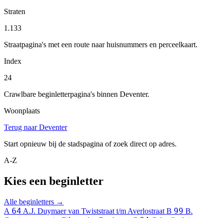
Straten
1.133
Straatpagina's met een route naar huisnummers en perceelkaart.
Index
24
Crawlbare beginletterpagina's binnen Deventer.
Woonplaats
Terug naar Deventer
Start opnieuw bij de stadspagina of zoek direct op adres.
A-Z
Kies een beginletter
Alle beginletters →
64
99
A
A.J. Duymaer van Twiststraat t/m Averlostraat
B
B.