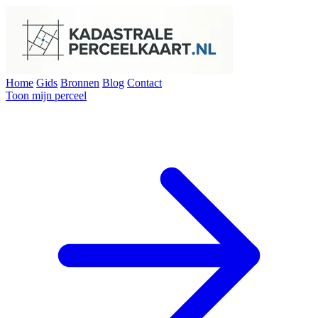
Home
Gids
Bronnen
Blog
Contact
Toon mijn perceel