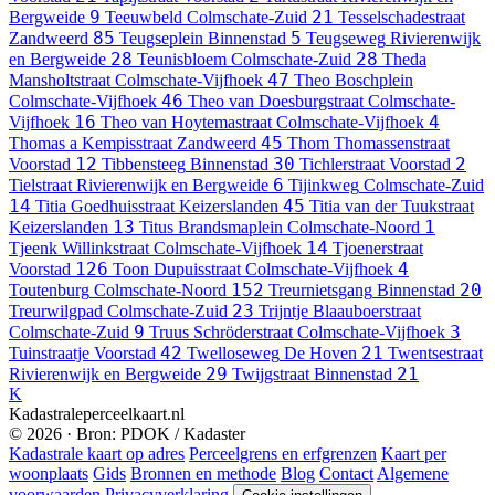
9
21
Bergweide
Teeuwbeld
Colmschate-Zuid
Tesselschadestraat
85
5
Zandweerd
Teugseplein
Binnenstad
Teugseweg
Rivierenwijk
28
28
en Bergweide
Teunisbloem
Colmschate-Zuid
Theda
47
Mansholtstraat
Colmschate-Vijfhoek
Theo Boschplein
46
Colmschate-Vijfhoek
Theo van Doesburgstraat
Colmschate-
16
4
Vijfhoek
Theo van Hoytemastraat
Colmschate-Vijfhoek
45
Thomas a Kempisstraat
Zandweerd
Thom Thomassenstraat
12
30
2
Voorstad
Tibbensteeg
Binnenstad
Tichlerstraat
Voorstad
6
Tielstraat
Rivierenwijk en Bergweide
Tijinkweg
Colmschate-Zuid
14
45
Titia Goedhuisstraat
Keizerslanden
Titia van der Tuukstraat
13
1
Keizerslanden
Titus Brandsmaplein
Colmschate-Noord
14
Tjeenk Willinkstraat
Colmschate-Vijfhoek
Tjoenerstraat
126
4
Voorstad
Toon Dupuisstraat
Colmschate-Vijfhoek
152
20
Toutenburg
Colmschate-Noord
Treurnietsgang
Binnenstad
23
Treurwilgpad
Colmschate-Zuid
Trijntje Blaauboerstraat
9
3
Colmschate-Zuid
Truus Schröderstraat
Colmschate-Vijfhoek
42
21
Tuinstraatje
Voorstad
Twelloseweg
De Hoven
Twentsestraat
29
21
Rivierenwijk en Bergweide
Twijgstraat
Binnenstad
K
Kadastraleperceelkaart.nl
© 2026 · Bron: PDOK / Kadaster
Kadastrale kaart op adres
Perceelgrens en erfgrenzen
Kaart per
woonplaats
Gids
Bronnen en methode
Blog
Contact
Algemene
voorwaarden
Privacyverklaring