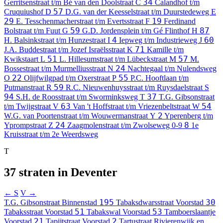
34
Gerritsenstraat t/m Bé van den Doolstraat
C
Calandhof t/m
57
Cruquiushof
D
D.G. van der Keesselstraat t/m Duurstedeweg
E
29
19
E. Tesschenmacherstraat t/m Evertsstraat
F
Ferdinand
59
87
Bolstraat t/m Fuut
G
G.D. Jordensplein t/m Gé Flinthof
H
4
60
H. Balsinkstraat t/m Hunzestraat
I
Iepweg t/m Industrieweg
J
71
J.A. Buddestraat t/m Jozef Israëlsstraat
K
Kamille t/m
51
57
Kwikstaart
L
L. Hillesumstraat t/m Lübeckstraat
M
M.
24
Bossestraat t/m Murmelliusstraat
N
Nachtegaal t/m Nulendsweg
22
55
O
Olijfwilgpad t/m Oxerstraat
P
P.C. Hooftlaan t/m
59
Putmanstraat
R
R.C. Nieuwenhuysstraat t/m Ruysdaelstraat
S
94
37
S.H. de Roosstraat t/m Sworminksweg
T
T.G. Gibsonstraat
63
54
t/m Twijgstraat
V
Van 't Hoffstraat t/m Vriezenbeltstraat
W
2
W.G. van Poortenstraat t/m Wouwermanstraat
Y
Yperenberg t/m
24
8
Yprompstraat
Z
Zaagmolenstraat t/m Zwolseweg
0-9
1e
Kruisstraat t/m 2e Weerdsweg
T
37 straten in Deventer
← S
V →
195
30
T.G. Gibsonstraat
Binnenstad
Tabaksdwarsstraat
Voorstad
51
53
Tabaksstraat
Voorstad
Tabakswal
Voorstad
Tamboerslaantje
21
2
Voorstad
Tapijtstraat
Voorstad
Tartustraat
Rivierenwijk en