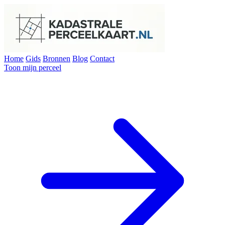
Home
Gids
Bronnen
Blog
Contact
Toon mijn perceel