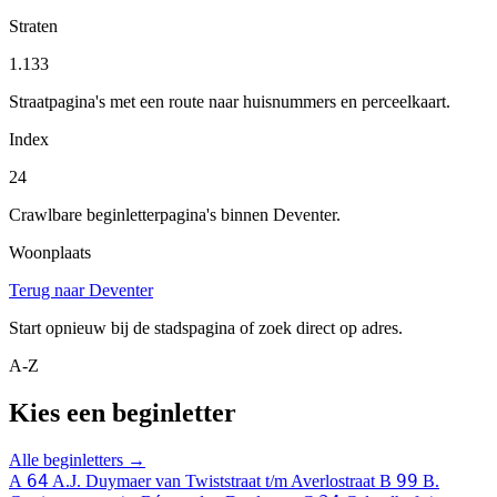
Straten
1.133
Straatpagina's met een route naar huisnummers en perceelkaart.
Index
24
Crawlbare beginletterpagina's binnen Deventer.
Woonplaats
Terug naar Deventer
Start opnieuw bij de stadspagina of zoek direct op adres.
A-Z
Kies een beginletter
Alle beginletters →
64
99
A
A.J. Duymaer van Twiststraat t/m Averlostraat
B
B.