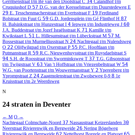
34
Gerritsenstraat t/m Bé van den Doolstraat
C
Calandhof t/m
57
Cruquiushof
D
D.G. van der Keesselstraat t/m Duurstedeweg
E
29
19
E. Tesschenmacherstraat t/m Evertsstraat
F
Ferdinand
59
87
Bolstraat t/m Fuut
G
G.D. Jordensplein t/m Gé Flinthof
H
4
60
H. Balsinkstraat t/m Hunzestraat
I
Iepweg t/m Industrieweg
J
71
J.A. Buddestraat t/m Jozef Israëlsstraat
K
Kamille t/m
51
57
Kwikstaart
L
L. Hillesumstraat t/m Lübeckstraat
M
M.
24
Bossestraat t/m Murmelliusstraat
N
Nachtegaal t/m Nulendsweg
22
55
O
Olijfwilgpad t/m Oxerstraat
P
P.C. Hooftlaan t/m
59
Putmanstraat
R
R.C. Nieuwenhuysstraat t/m Ruysdaelstraat
S
94
37
S.H. de Roosstraat t/m Sworminksweg
T
T.G. Gibsonstraat
63
54
t/m Twijgstraat
V
Van 't Hoffstraat t/m Vriezenbeltstraat
W
2
W.G. van Poortenstraat t/m Wouwermanstraat
Y
Yperenberg t/m
24
8
Yprompstraat
Z
Zaagmolenstraat t/m Zwolseweg
0-9
1e
Kruisstraat t/m 2e Weerdsweg
N
24 straten in Deventer
← M
O →
37
30
Nachtegaal
Colmschate-Noord
Nassaustraat
Keizerslanden
26
Neerstraat
Rivierenwijk en Bergweide
Nering Bögelweg
62
65
Rivierenwijk en Bergweide
Nettelhorst
Borgele en Platvoet