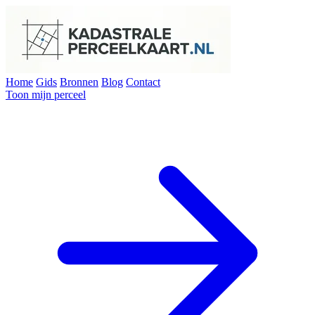
Home
Gids
Bronnen
Blog
Contact
Toon mijn perceel