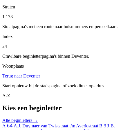
Straten
1.133
Straatpagina's met een route naar huisnummers en perceelkaart.
Index
24
Crawlbare beginletterpagina's binnen Deventer.
Woonplaats
Terug naar Deventer
Start opnieuw bij de stadspagina of zoek direct op adres.
A-Z
Kies een beginletter
Alle beginletters →
64
99
A
A.J. Duymaer van Twiststraat t/m Averlostraat
B
B.