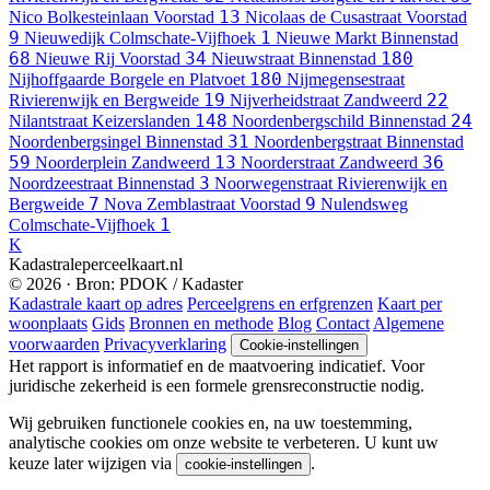
13
Nico Bolkesteinlaan
Voorstad
Nicolaas de Cusastraat
Voorstad
9
1
Nieuwedijk
Colmschate-Vijfhoek
Nieuwe Markt
Binnenstad
68
34
180
Nieuwe Rij
Voorstad
Nieuwstraat
Binnenstad
180
Nijhoffgaarde
Borgele en Platvoet
Nijmegensestraat
19
22
Rivierenwijk en Bergweide
Nijverheidstraat
Zandweerd
148
24
Nilantstraat
Keizerslanden
Noordenbergschild
Binnenstad
31
Noordenbergsingel
Binnenstad
Noordenbergstraat
Binnenstad
59
13
36
Noorderplein
Zandweerd
Noorderstraat
Zandweerd
3
Noordzeestraat
Binnenstad
Noorwegenstraat
Rivierenwijk en
7
9
Bergweide
Nova Zemblastraat
Voorstad
Nulendsweg
1
Colmschate-Vijfhoek
K
Kadastraleperceelkaart.nl
© 2026 · Bron: PDOK / Kadaster
Kadastrale kaart op adres
Perceelgrens en erfgrenzen
Kaart per
woonplaats
Gids
Bronnen en methode
Blog
Contact
Algemene
voorwaarden
Privacyverklaring
Cookie-instellingen
Het rapport is informatief en de maatvoering indicatief. Voor
juridische zekerheid is een formele grensreconstructie nodig.
Wij gebruiken functionele cookies en, na uw toestemming,
analytische cookies om onze website te verbeteren. U kunt uw
keuze later wijzigen via
.
cookie-instellingen