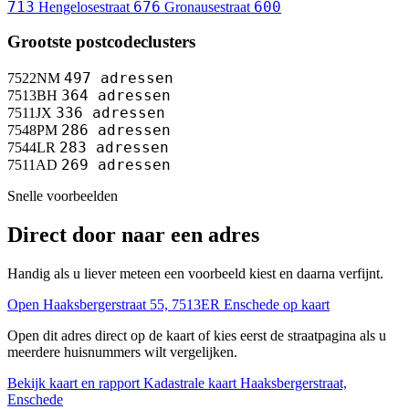
713
676
600
Hengelosestraat
Gronausestraat
Grootste postcodeclusters
497 adressen
7522NM
364 adressen
7513BH
336 adressen
7511JX
286 adressen
7548PM
283 adressen
7544LR
269 adressen
7511AD
Snelle voorbeelden
Direct door naar een adres
Handig als u liever meteen een voorbeeld kiest en daarna verfijnt.
Open Haaksbergerstraat 55, 7513ER Enschede op kaart
Open dit adres direct op de kaart of kies eerst de straatpagina als u
meerdere huisnummers wilt vergelijken.
Bekijk kaart en rapport
Kadastrale kaart Haaksbergerstraat,
Enschede