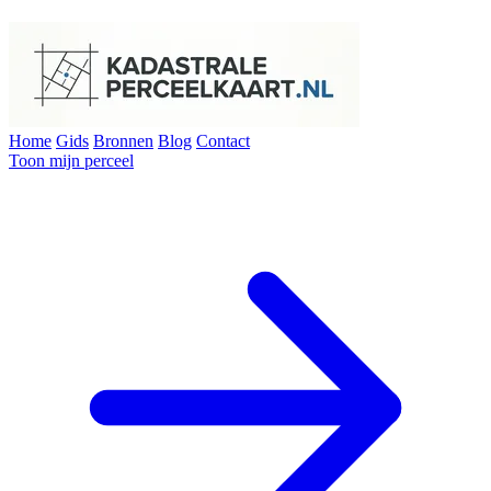
Home
Gids
Bronnen
Blog
Contact
Toon mijn perceel