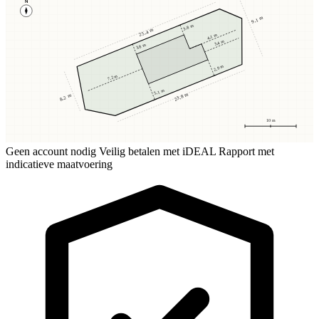
N
9,1 m
3,8 m
25,4 m
4,1 m
3,4 m
3,8 m
2,9 m
7,2 m
5,1 m
23,8 m
8,2 m
10 m
Geen account nodig
Veilig betalen met iDEAL
Rapport met
indicatieve maatvoering