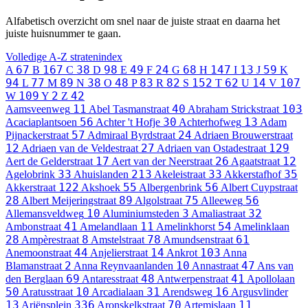
Alfabetisch overzicht om snel naar de juiste straat en daarna het
juiste huisnummer te gaan.
Volledige A-Z stratenindex
67
167
38
98
49
24
68
147
13
59
A
B
C
D
E
F
G
H
I
J
K
94
77
89
38
48
83
82
152
62
14
107
L
M
N
O
P
R
S
T
U
V
109
2
42
W
Y
Z
11
40
103
Aamsveenweg
Abel Tasmanstraat
Abraham Strickstraat
56
30
13
Acaciaplantsoen
Achter 't Hofje
Achterhofweg
Adam
57
24
Pijnackerstraat
Admiraal Byrdstraat
Adriaen Brouwerstraat
12
27
129
Adriaen van de Veldestraat
Adriaen van Ostadestraat
17
26
12
Aert de Gelderstraat
Aert van der Neerstraat
Agaatstraat
33
213
33
35
Agelobrink
Ahuislanden
Akeleistraat
Akkerstafhof
122
55
56
Akkerstraat
Akshoek
Albergenbrink
Albert Cuypstraat
28
89
75
56
Albert Meijeringstraat
Algolstraat
Alleeweg
10
3
32
Allemansveldweg
Aluminiumsteden
Amaliastraat
41
11
54
Ambonstraat
Amelandlaan
Amelinkhorst
Amelinklaan
28
8
78
61
Ampèrestraat
Amstelstraat
Amundsenstraat
44
14
103
Anemoonstraat
Anjelierstraat
Ankrot
Anna
2
10
47
Blamanstraat
Anna Reynvaanlanden
Annastraat
Ans van
69
48
41
den Berglaan
Antaresstraat
Antwerpenstraat
Apollolaan
50
10
31
16
Aratusstraat
Arcadialaan
Arendsweg
Argusvlinder
13
336
70
11
Ariënsplein
Aronskelkstraat
Artemislaan