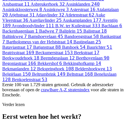
11
32
240
Arubastraat
Asbreukerhoek
Assinklanden
8
3
16
Assinkskloosterweg
Assinksweg
Asterstraat
Atalantalaan
20
31
32
62
Atjehstraat
Atlasvlinder
Atletenstraat
Auke
36
25
177
Vleerstraat
Aureliavlinder
Auskamplanden
Aventijn
189
111
333
6
Avondroodvlinder
B.W. ter Kuilestraat
Bachlaan
1
7
15
18
Backenhagenlaan
Badweg
Baliplein
Balistraat
7
45
58
Baltinkweg
Bamshoevelaan
Bandoengstraat
Bankastraat
7
14
25
Bartholomeus van der Helststraat
Bastinglaan
17
88
54
51
Bataviastraat
Batjanstraat
Batshoek
Baurichter
169
153
17
Beatrixstraat
Beckumerstraat
Beekstraat
18
12
90
Beekwoudehoek
Beemdgraslaan
Beethovenlaan
166
6
14
Begoniastraat
Bekkershof
Bekkinghofkamp
12
108
13
Bekmanlanden
Bekspringhoek
Beldershoekweg
150
149
168
Belgiëlaan
Beltrumbrink
Beltstraat
Beneluxlaan
128
53
Benkoelenstraat
Eerste 100 van 1.729 straten getoond. Gebruik de adreszoeker
bovenaan of open de
crawlbare A-Z stratenindex
voor alle straten in
Enschede.
Verder lezen
Eerst weten hoe het werkt?