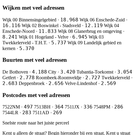
Wijken met veel adressen
18.968
Wijk 00 Binnensingelgebied ·
Wijk 06 Enschede-Zuid ·
16.116
12.119
Wijk 02 Boswinkel - Stadsveld ·
Wijk 04
11.833
Enschede-Noord ·
Wijk 08 Glanerbrug en omgeving ·
8.241
6.945
Wijk 01 Hogeland - Velve ·
Wijk 03
5.737
Twekkelerveld - T.H.T. ·
Wijk 09 Landelijk gebied en
5.370
kernen ·
Buurten met veel adressen
4.188
3.420
3.054
De Bothoven ·
City ·
Tubantia-Toekomst ·
2.778
2.727
Getfert ·
Roombeek-Roomveldje ·
Twekkelerveld ·
2.683
2.656
2.569
Deppenbroek ·
Velve-Lindenhof ·
Postcodes met veel adressen
497
364
336
286
7522NM ·
7513BH ·
7511JX ·
7548PM ·
283
269
7544LR ·
7511AD ·
Snelste route naar het juiste perceel
Kent u alleen de straat? Begin hieronder bij een straat. Kent u straat