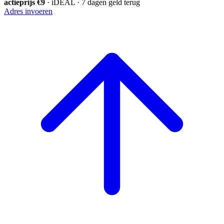
actieprijs €9
· iDEAL · 7 dagen geld terug
Adres invoeren