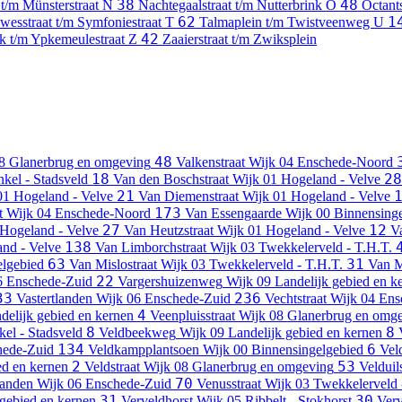
38
48
t/m Münsterstraat
N
Nachtegaalstraat t/m Nutterbrink
O
Octant
62
1
wesstraat t/m Symfoniestraat
T
Talmaplein t/m Twistveenweg
U
42
k t/m Ypkemeulestraat
Z
Zaaierstraat t/m Zwiksplein
48
8 Glanerbrug en omgeving
Valkenstraat
Wijk 04 Enschede-Noord
18
28
kel - Stadsveld
Van den Boschstraat
Wijk 01 Hogeland - Velve
21
01 Hogeland - Velve
Van Diemenstraat
Wijk 01 Hogeland - Velve
173
t
Wijk 04 Enschede-Noord
Van Essengaarde
Wijk 00 Binnensing
27
12
Hogeland - Velve
Van Heutzstraat
Wijk 01 Hogeland - Velve
V
138
nd - Velve
Van Limborchstraat
Wijk 03 Twekkelerveld - T.H.T.
63
31
elgebied
Van Mislostraat
Wijk 03 Twekkelerveld - T.H.T.
Van M
22
6 Enschede-Zuid
Vargershuizenweg
Wijk 09 Landelijk gebied en k
33
236
Vastertlanden
Wijk 06 Enschede-Zuid
Vechtstraat
Wijk 04 En
4
delijk gebied en kernen
Veenpluisstraat
Wijk 08 Glanerbrug en omg
8
8
el - Stadsveld
Veldbeekweg
Wijk 09 Landelijk gebied en kernen
134
6
hede-Zuid
Veldkampplantsoen
Wijk 00 Binnensingelgebied
Vel
2
53
ed en kernen
Veldstraat
Wijk 08 Glanerbrug en omgeving
Velduils
70
landen
Wijk 06 Enschede-Zuid
Venusstraat
Wijk 03 Twekkelerveld 
31
30
 gebied en kernen
Verveldhorst
Wijk 05 Ribbelt - Stokhorst
Verv