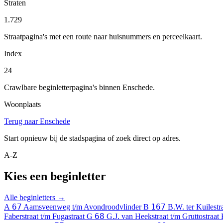
Straten
1.729
Straatpagina's met een route naar huisnummers en perceelkaart.
Index
24
Crawlbare beginletterpagina's binnen Enschede.
Woonplaats
Terug naar Enschede
Start opnieuw bij de stadspagina of zoek direct op adres.
A-Z
Kies een beginletter
Alle beginletters →
67
167
A
Aamsveenweg t/m Avondroodvlinder
B
B.W. ter Kuilest
68
Faberstraat t/m Fugastraat
G
G.J. van Heekstraat t/m Gruttostraat