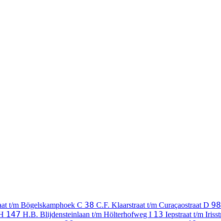
38
98
raat t/m Bögelskamphoek
C
C.F. Klaarstraat t/m Curaçaostraat
D
147
13
H
H.B. Blijdensteinlaan t/m Hölterhofweg
I
Iepstraat t/m Iriss