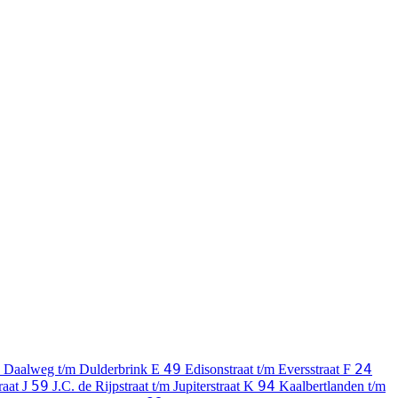
49
24
Daalweg t/m Dulderbrink
E
Edisonstraat t/m Eversstraat
F
59
94
traat
J
J.C. de Rijpstraat t/m Jupiterstraat
K
Kaalbertlanden t/m