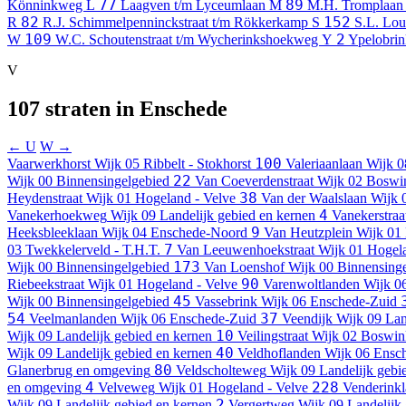
77
89
Könninkweg
L
Laagven t/m Lyceumlaan
M
M.H. Tromplaan 
82
152
R
R.J. Schimmelpenninckstraat t/m Rökkerkamp
S
S.L. Lou
109
2
W
W.C. Schoutenstraat t/m Wycherinkshoekweg
Y
Ypelobrin
V
107 straten in Enschede
← U
W →
100
Vaarwerkhorst
Wijk 05 Ribbelt - Stokhorst
Valeriaanlaan
Wijk 0
22
Wijk 00 Binnensingelgebied
Van Coeverdenstraat
Wijk 02 Boswin
38
Heydenstraat
Wijk 01 Hogeland - Velve
Van der Waalslaan
Wijk 
4
Vanekerhoekweg
Wijk 09 Landelijk gebied en kernen
Vanekerstraa
9
Heeksbleeklaan
Wijk 04 Enschede-Noord
Van Heutzplein
Wijk 01 
7
03 Twekkelerveld - T.H.T.
Van Leeuwenhoekstraat
Wijk 01 Hogela
173
Wijk 00 Binnensingelgebied
Van Loenshof
Wijk 00 Binnensing
90
Riebeekstraat
Wijk 01 Hogeland - Velve
Varenwoltlanden
Wijk 0
45
Wijk 00 Binnensingelgebied
Vassebrink
Wijk 06 Enschede-Zuid
54
37
Veelmanlanden
Wijk 06 Enschede-Zuid
Veendijk
Wijk 09 Lan
10
Wijk 09 Landelijk gebied en kernen
Veilingstraat
Wijk 02 Boswink
40
Wijk 09 Landelijk gebied en kernen
Veldhoflanden
Wijk 06 Ensc
80
Glanerbrug en omgeving
Veldscholteweg
Wijk 09 Landelijk gebi
4
228
en omgeving
Velveweg
Wijk 01 Hogeland - Velve
Venderink
2
Wijk 09 Landelijk gebied en kernen
Vergertweg
Wijk 09 Landelijk