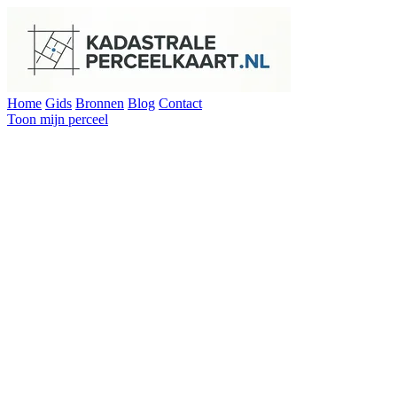
Home
Gids
Bronnen
Blog
Contact
Toon mijn perceel