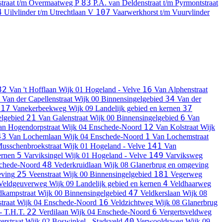
83
straat t/m Overmaatweg
P
P.A. van Deldenstraat t/m Pyrmontstraat
4
107
Uilvlinder t/m Utrechtlaan
V
Vaarwerkhorst t/m Vuurvlinder
32
16
Van 't Hofflaan
Wijk 01 Hogeland - Velve
Van Alphenstraat
34
Van der Capellenstraat
Wijk 00 Binnensingelgebied
Van der
117
37
Vanekerbeekweg
Wijk 09 Landelijk gebied en kernen
21
6
elgebied
Van Galenstraat
Wijk 00 Binnensingelgebied
Van
12
an Hogendorpstraat
Wijk 04 Enschede-Noord
Van Kolstraat
Wijk
43
1
Van Lochemlaan
Wijk 04 Enschede-Noord
Van Lochemstraat
141
usschenbroekstraat
Wijk 01 Hogeland - Velve
Van
5
149
ernen
Varviksingel
Wijk 01 Hogeland - Velve
Varviksweg
48
schede-Noord
Vederkruidlaan
Wijk 08 Glanerbrug en omgeving
25
181
eving
Veenstraat
Wijk 00 Binnensingelgebied
Vegerweg
4
Veldgeuverweg
Wijk 09 Landelijk gebied en kernen
Veldhaarweg
47
dkampstraat
Wijk 00 Binnensingelgebied
Veldkerslaan
Wijk 08
16
traat
Wijk 04 Enschede-Noord
Veldzichtweg
Wijk 08 Glanerbrug
22
6
- T.H.T.
Verdilaan
Wijk 04 Enschede-Noord
Vergertsveldweg
40
erstraat
Wijk 02 Boswinkel - Stadsveld
Verwooldsweg
Wijk 09