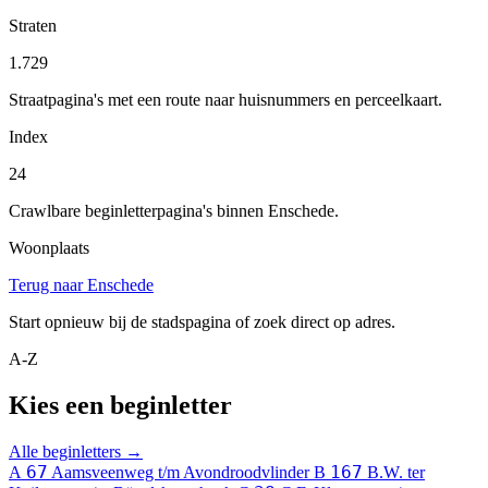
Straten
1.729
Straatpagina's met een route naar huisnummers en perceelkaart.
Index
24
Crawlbare beginletterpagina's binnen Enschede.
Woonplaats
Terug naar Enschede
Start opnieuw bij de stadspagina of zoek direct op adres.
A-Z
Kies een beginletter
Alle beginletters →
67
167
A
Aamsveenweg t/m Avondroodvlinder
B
B.W. ter