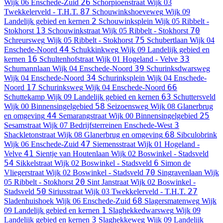
26
Wijk 06 Enschede-Zuid
Schorpioenstraat
Wijk 03
87
Twekkelerveld - T.H.T.
Schouwinkshoeveweg
Wijk 09
2
Landelijk gebied en kernen
Schouwinksplein
Wijk 05 Ribbelt -
13
70
Stokhorst
Schouwinkstraat
Wijk 05 Ribbelt - Stokhorst
75
Schreursweg
Wijk 05 Ribbelt - Stokhorst
Schubertlaan
Wijk 04
44
Enschede-Noord
Schukkinkweg
Wijk 09 Landelijk gebied en
16
33
kernen
Schultenhofstraat
Wijk 01 Hogeland - Velve
39
Schumannlaan
Wijk 04 Enschede-Noord
Schurinksdwarsweg
34
Wijk 04 Enschede-Noord
Schurinksplein
Wijk 04 Enschede-
17
66
Noord
Schurinksweg
Wijk 04 Enschede-Noord
63
Schuttekamp
Wijk 09 Landelijk gebied en kernen
Schuttersveld
58
Wijk 00 Binnensingelgebied
Seizoensweg
Wijk 08 Glanerbrug
44
25
en omgeving
Semarangstraat
Wijk 00 Binnensingelgebied
3
Sesamstraat
Wijk 07 Bedrijfsterreinen Enschede-West
68
Shackletonstraat
Wijk 08 Glanerbrug en omgeving
Sibculobrink
47
Wijk 06 Enschede-Zuid
Siemensstraat
Wijk 01 Hogeland -
41
Velve
Sientje van Houtenlaan
Wijk 02 Boswinkel - Stadsveld
54
6
Sikkelstraat
Wijk 02 Boswinkel - Stadsveld
Simon de
70
Vliegerstraat
Wijk 02 Boswinkel - Stadsveld
Singravenlaan
Wijk
20
05 Ribbelt - Stokhorst
Sint Janstraat
Wijk 02 Boswinkel -
50
27
Stadsveld
Siriusstraat
Wijk 03 Twekkelerveld - T.H.T.
68
Sladenhuishoek
Wijk 06 Enschede-Zuid
Slagersmatenweg
Wijk
1
09 Landelijk gebied en kernen
Slaghekkedwarsweg
Wijk 09
3
Landelijk gebied en kernen
Slaghekkeweg
Wijk 09 Landelijk