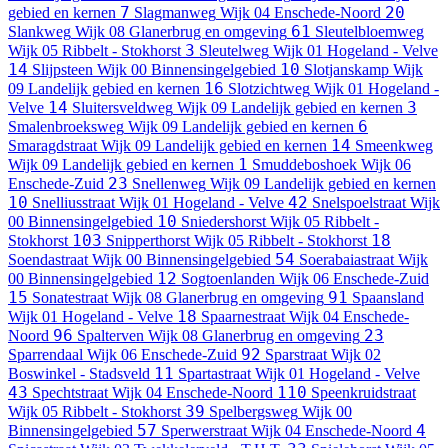
7
20
gebied en kernen
Slagmanweg
Wijk 04 Enschede-Noord
61
Slankweg
Wijk 08 Glanerbrug en omgeving
Sleutelbloemweg
3
Wijk 05 Ribbelt - Stokhorst
Sleutelweg
Wijk 01 Hogeland - Velve
14
10
Slijpsteen
Wijk 00 Binnensingelgebied
Slotjanskamp
Wijk
16
09 Landelijk gebied en kernen
Slotzichtweg
Wijk 01 Hogeland -
14
3
Velve
Sluitersveldweg
Wijk 09 Landelijk gebied en kernen
6
Smalenbroeksweg
Wijk 09 Landelijk gebied en kernen
14
Smaragdstraat
Wijk 09 Landelijk gebied en kernen
Smeenkweg
1
Wijk 09 Landelijk gebied en kernen
Smuddeboshoek
Wijk 06
23
Enschede-Zuid
Snellenweg
Wijk 09 Landelijk gebied en kernen
10
42
Snelliusstraat
Wijk 01 Hogeland - Velve
Snelspoelstraat
Wijk
10
00 Binnensingelgebied
Sniedershorst
Wijk 05 Ribbelt -
103
18
Stokhorst
Snipperthorst
Wijk 05 Ribbelt - Stokhorst
54
Soendastraat
Wijk 00 Binnensingelgebied
Soerabaiastraat
Wijk
12
00 Binnensingelgebied
Sogtoenlanden
Wijk 06 Enschede-Zuid
15
91
Sonatestraat
Wijk 08 Glanerbrug en omgeving
Spaansland
18
Wijk 01 Hogeland - Velve
Spaarnestraat
Wijk 04 Enschede-
96
23
Noord
Spalterven
Wijk 08 Glanerbrug en omgeving
92
Sparrendaal
Wijk 06 Enschede-Zuid
Sparstraat
Wijk 02
11
Boswinkel - Stadsveld
Spartastraat
Wijk 01 Hogeland - Velve
43
110
Spechtstraat
Wijk 04 Enschede-Noord
Speenkruidstraat
39
Wijk 05 Ribbelt - Stokhorst
Spelbergsweg
Wijk 00
57
4
Binnensingelgebied
Sperwerstraat
Wijk 04 Enschede-Noord