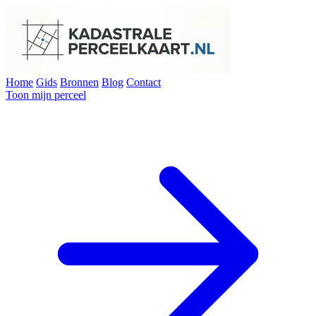
Home
Gids
Bronnen
Blog
Contact
Toon mijn perceel