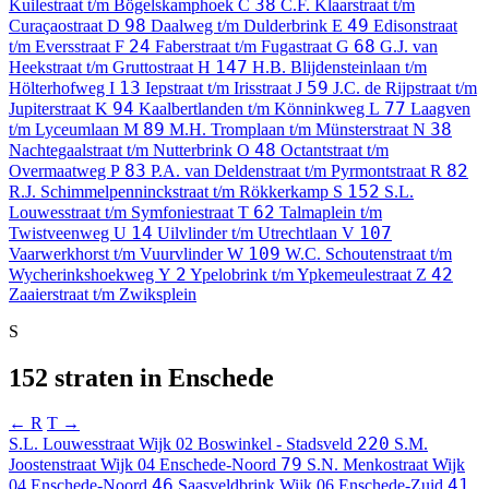
38
Kuilestraat t/m Bögelskamphoek
C
C.F. Klaarstraat t/m
98
49
Curaçaostraat
D
Daalweg t/m Dulderbrink
E
Edisonstraat
24
68
t/m Eversstraat
F
Faberstraat t/m Fugastraat
G
G.J. van
147
Heekstraat t/m Gruttostraat
H
H.B. Blijdensteinlaan t/m
13
59
Hölterhofweg
I
Iepstraat t/m Irisstraat
J
J.C. de Rijpstraat t/m
94
77
Jupiterstraat
K
Kaalbertlanden t/m Könninkweg
L
Laagven
89
38
t/m Lyceumlaan
M
M.H. Tromplaan t/m Münsterstraat
N
48
Nachtegaalstraat t/m Nutterbrink
O
Octantstraat t/m
83
82
Overmaatweg
P
P.A. van Deldenstraat t/m Pyrmontstraat
R
152
R.J. Schimmelpenninckstraat t/m Rökkerkamp
S
S.L.
62
Louwesstraat t/m Symfoniestraat
T
Talmaplein t/m
14
107
Twistveenweg
U
Uilvlinder t/m Utrechtlaan
V
109
Vaarwerkhorst t/m Vuurvlinder
W
W.C. Schoutenstraat t/m
2
42
Wycherinkshoekweg
Y
Ypelobrink t/m Ypkemeulestraat
Z
Zaaierstraat t/m Zwiksplein
S
152 straten in Enschede
← R
T →
220
S.L. Louwesstraat
Wijk 02 Boswinkel - Stadsveld
S.M.
79
Joostenstraat
Wijk 04 Enschede-Noord
S.N. Menkostraat
Wijk
46
41
04 Enschede-Noord
Saasveldbrink
Wijk 06 Enschede-Zuid