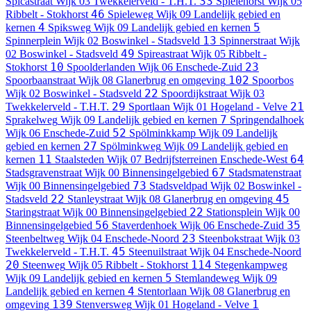
33
Spicastraat
Wijk 03 Twekkelerveld - T.H.T.
Spielehorst
Wijk 05
46
Ribbelt - Stokhorst
Spieleweg
Wijk 09 Landelijk gebied en
4
5
kernen
Spiksweg
Wijk 09 Landelijk gebied en kernen
13
Spinnerplein
Wijk 02 Boswinkel - Stadsveld
Spinnerstraat
Wijk
49
02 Boswinkel - Stadsveld
Spireastraat
Wijk 05 Ribbelt -
10
23
Stokhorst
Spoolderlanden
Wijk 06 Enschede-Zuid
102
Spoorbaanstraat
Wijk 08 Glanerbrug en omgeving
Spoorbos
22
Wijk 02 Boswinkel - Stadsveld
Spoordijkstraat
Wijk 03
29
21
Twekkelerveld - T.H.T.
Sportlaan
Wijk 01 Hogeland - Velve
7
Sprakelweg
Wijk 09 Landelijk gebied en kernen
Springendalhoek
52
Wijk 06 Enschede-Zuid
Spölminkkamp
Wijk 09 Landelijk
27
gebied en kernen
Spölminkweg
Wijk 09 Landelijk gebied en
11
64
kernen
Staalsteden
Wijk 07 Bedrijfsterreinen Enschede-West
67
Stadsgravenstraat
Wijk 00 Binnensingelgebied
Stadsmatenstraat
73
Wijk 00 Binnensingelgebied
Stadsveldpad
Wijk 02 Boswinkel -
22
45
Stadsveld
Stanleystraat
Wijk 08 Glanerbrug en omgeving
22
Staringstraat
Wijk 00 Binnensingelgebied
Stationsplein
Wijk 00
56
35
Binnensingelgebied
Staverdenhoek
Wijk 06 Enschede-Zuid
23
Steenbeltweg
Wijk 04 Enschede-Noord
Steenbokstraat
Wijk 03
45
Twekkelerveld - T.H.T.
Steenuilstraat
Wijk 04 Enschede-Noord
20
114
Steenweg
Wijk 05 Ribbelt - Stokhorst
Stegenkampweg
5
Wijk 09 Landelijk gebied en kernen
Stemlandeweg
Wijk 09
4
Landelijk gebied en kernen
Stentorlaan
Wijk 08 Glanerbrug en
139
1
omgeving
Stenversweg
Wijk 01 Hogeland - Velve