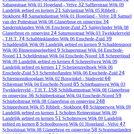
32
Sabangstraat
Wijk 01 Hogeland - Velve
Saffierstraat
Wijk 09
21
Landelijk gebied en kernen
Salviastraat
Wijk 05 Ribbelt -
48
10
Stokhorst
Samarindastraat
Wijk 01 Hogeland - Velve
Samuel
34
van der Puttestraat
Wijk 08 Glanerbrug en omgeving
25
Sanderinklanden
Wijk 06 Enschede-Zuid
Satijnvlinder
Wijk 08
24
Glanerbrug en omgeving
Saturnusstraat
Wijk 03 Twekkelerveld
74
39
- T.H.T.
Schabbinklanden
Wijk 06 Enschede-Zuid
9
Schaddendijk
Wijk 09 Landelijk gebied en kernen
Schaddenspoor
9
Wijk 00 Binnensingelgebied
Schaperstraat
Wijk 04 Enschede-
11
18
Noord
Scheldestraat
Wijk 04 Enschede-Noord
Scheperijpad
4
Wijk 09 Landelijk gebied en kernen
Scheperijweg
Wijk 09
17
Landelijk gebied en kernen
Scherpenzeelhoek
Wijk 06
53
24
Enschede-Zuid
Scherphoflanden
Wijk 06 Enschede-Zuid
60
Schiermonnikooglaan
Wijk 02 Boswinkel - Stadsveld
85
Schiestraat
Wijk 04 Enschede-Noord
Schietbaanweg
Wijk 03
158
Twekkelerveld - T.H.T.
Schildkampstraat
Wijk 08 Glanerbrug
36
59
en omgeving
Schipbeekstraat
Wijk 04 Enschede-Noord
248
Schipholtstraat
Wijk 08 Glanerbrug en omgeving
40
Schipperhorst
Wijk 05 Ribbelt - Stokhorst
Schipperweg
Wijk 09
1
Landelijk gebied en kernen
Scholten Reimerstraat
Wijk 09
51
Landelijk gebied en kernen
Scholtenweg
Wijk 09 Landelijk
8
47
gebied en kernen
Schoolbosweg
Wijk 01 Hogeland - Velve
58
Schoolstraat
Wijk 08 Glanerbrug en omgeving
Schopmanlanden