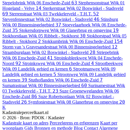
63
Stepelobrink
Wijk 06 Enschede-Zuid
Stephensonstraat
Wijk 01
14
Hogeland - Velve
Sterkerstraat
Wijk 02 Boswinkel - Stadsveld
69
52
Sterrenstraat
Wijk 03 Twekkelerveld - T.H.T.
46
Stevenfennestraat
Wijk 02 Boswinkel - Stadsveld
Stinsburg
37
Wijk 00 Binnensingelgebied
Stoevelaarhoek
Wijk 06 Enschede-
35
19
Zuid
Stokersdorpweg
Wijk 08 Glanerbrug en omgeving
30
Stokhorstlaan
Wijk 05 Ribbelt - Stokhorst
Stokhorstpad
Wijk 05
2
154
Ribbelt - Stokhorst
Stokkumbrink
Wijk 06 Enschede-Zuid
12
Storm van 's Gravesandestraat
Wijk 00 Binnensingelgebied
28
Straatsburglaan
Wijk 02 Boswinkel - Stadsveld
Striepebrink
41
Wijk 06 Enschede-Zuid
Stroinksbleekweg
Wijk 04 Enschede-
92
4
Noord
Stroinksweg
Wijk 06 Enschede-Zuid
Strootbeekweg
6
Wijk 09 Landelijk gebied en kernen
Strootmanweg
Wijk 09
5
Landelijk gebied en kernen
Strootsweg
Wijk 09 Landelijk gebied
39
7
en kernen
Stuthoflanden
Wijk 06 Enschede-Zuid
60
Sumatrastraat
Wijk 00 Binnensingelgebied
Surinamestraat
Wijk
23
03 Twekkelerveld - T.H.T.
Suze Groeneweglanden
Wijk 06
86
Enschede-Zuid
Suze Robertsonlaan
Wijk 02 Boswinkel -
26
20
Stadsveld
Symfoniestraat
Wijk 08 Glanerbrug en omgeving
K
Kadastraleperceelkaart.nl
© 2026 · Bron: PDOK / Kadaster
Kadastrale kaart op adres
Perceelgrens en erfgrenzen
Kaart per
woonplaats
Gids
Bronnen en methode
Blog
Contact
Algemene