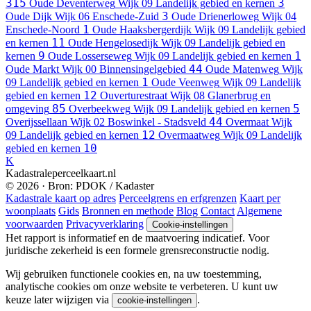
315
3
Oude Deventerweg
Wijk 09 Landelijk gebied en kernen
3
Oude Dijk
Wijk 06 Enschede-Zuid
Oude Drienerloweg
Wijk 04
1
Enschede-Noord
Oude Haaksbergerdijk
Wijk 09 Landelijk gebied
11
en kernen
Oude Hengelosedijk
Wijk 09 Landelijk gebied en
9
1
kernen
Oude Losserseweg
Wijk 09 Landelijk gebied en kernen
44
Oude Markt
Wijk 00 Binnensingelgebied
Oude Matenweg
Wijk
1
09 Landelijk gebied en kernen
Oude Veenweg
Wijk 09 Landelijk
12
gebied en kernen
Ouverturestraat
Wijk 08 Glanerbrug en
85
5
omgeving
Overbeekweg
Wijk 09 Landelijk gebied en kernen
44
Overijssellaan
Wijk 02 Boswinkel - Stadsveld
Overmaat
Wijk
12
09 Landelijk gebied en kernen
Overmaatweg
Wijk 09 Landelijk
10
gebied en kernen
K
Kadastraleperceelkaart.nl
© 2026 · Bron: PDOK / Kadaster
Kadastrale kaart op adres
Perceelgrens en erfgrenzen
Kaart per
woonplaats
Gids
Bronnen en methode
Blog
Contact
Algemene
voorwaarden
Privacyverklaring
Cookie-instellingen
Het rapport is informatief en de maatvoering indicatief. Voor
juridische zekerheid is een formele grensreconstructie nodig.
Wij gebruiken functionele cookies en, na uw toestemming,
analytische cookies om onze website te verbeteren. U kunt uw
keuze later wijzigen via
.
cookie-instellingen