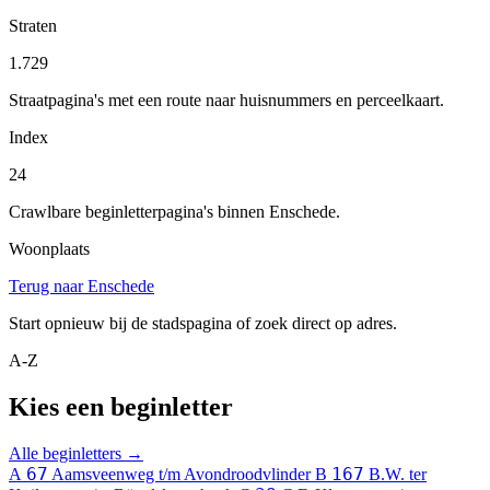
Straten
1.729
Straatpagina's met een route naar huisnummers en perceelkaart.
Index
24
Crawlbare beginletterpagina's binnen Enschede.
Woonplaats
Terug naar Enschede
Start opnieuw bij de stadspagina of zoek direct op adres.
A-Z
Kies een beginletter
Alle beginletters →
67
167
A
Aamsveenweg t/m Avondroodvlinder
B
B.W. ter