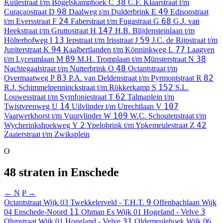
38
Kuilestraat t/m Bögelskamphoek
C
C.F. Klaarstraat t/m
98
49
Curaçaostraat
D
Daalweg t/m Dulderbrink
E
Edisonstraat
24
68
t/m Eversstraat
F
Faberstraat t/m Fugastraat
G
G.J. van
147
Heekstraat t/m Gruttostraat
H
H.B. Blijdensteinlaan t/m
13
59
Hölterhofweg
I
Iepstraat t/m Irisstraat
J
J.C. de Rijpstraat t/m
94
77
Jupiterstraat
K
Kaalbertlanden t/m Könninkweg
L
Laagven
89
38
t/m Lyceumlaan
M
M.H. Tromplaan t/m Münsterstraat
N
48
Nachtegaalstraat t/m Nutterbrink
O
Octantstraat t/m
83
82
Overmaatweg
P
P.A. van Deldenstraat t/m Pyrmontstraat
R
152
R.J. Schimmelpenninckstraat t/m Rökkerkamp
S
S.L.
62
Louwesstraat t/m Symfoniestraat
T
Talmaplein t/m
14
107
Twistveenweg
U
Uilvlinder t/m Utrechtlaan
V
109
Vaarwerkhorst t/m Vuurvlinder
W
W.C. Schoutenstraat t/m
2
42
Wycherinkshoekweg
Y
Ypelobrink t/m Ypkemeulestraat
Z
Zaaierstraat t/m Zwiksplein
O
48 straten in Enschede
← N
P →
9
Octantstraat
Wijk 03 Twekkelerveld - T.H.T.
Offenbachlaan
Wijk
11
3
04 Enschede-Noord
Ohman Es
Wijk 01 Hogeland - Velve
31
Ohmstraat
Wijk 01 Hogeland - Velve
Oldemeulehoek
Wijk 06