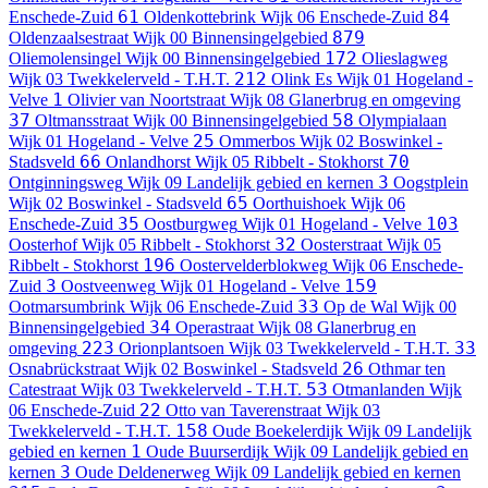
61
84
Enschede-Zuid
Oldenkottebrink
Wijk 06 Enschede-Zuid
879
Oldenzaalsestraat
Wijk 00 Binnensingelgebied
172
Oliemolensingel
Wijk 00 Binnensingelgebied
Olieslagweg
212
Wijk 03 Twekkelerveld - T.H.T.
Olink Es
Wijk 01 Hogeland -
1
Velve
Olivier van Noortstraat
Wijk 08 Glanerbrug en omgeving
37
58
Oltmansstraat
Wijk 00 Binnensingelgebied
Olympialaan
25
Wijk 01 Hogeland - Velve
Ommerbos
Wijk 02 Boswinkel -
66
70
Stadsveld
Onlandhorst
Wijk 05 Ribbelt - Stokhorst
3
Ontginningsweg
Wijk 09 Landelijk gebied en kernen
Oogstplein
65
Wijk 02 Boswinkel - Stadsveld
Oorthuishoek
Wijk 06
35
103
Enschede-Zuid
Oostburgweg
Wijk 01 Hogeland - Velve
32
Oosterhof
Wijk 05 Ribbelt - Stokhorst
Oosterstraat
Wijk 05
196
Ribbelt - Stokhorst
Oostervelderblokweg
Wijk 06 Enschede-
3
159
Zuid
Oostveenweg
Wijk 01 Hogeland - Velve
33
Ootmarsumbrink
Wijk 06 Enschede-Zuid
Op de Wal
Wijk 00
34
Binnensingelgebied
Operastraat
Wijk 08 Glanerbrug en
223
33
omgeving
Orionplantsoen
Wijk 03 Twekkelerveld - T.H.T.
26
Osnabrückstraat
Wijk 02 Boswinkel - Stadsveld
Othmar ten
53
Catestraat
Wijk 03 Twekkelerveld - T.H.T.
Otmanlanden
Wijk
22
06 Enschede-Zuid
Otto van Taverenstraat
Wijk 03
158
Twekkelerveld - T.H.T.
Oude Boekelerdijk
Wijk 09 Landelijk
1
gebied en kernen
Oude Buurserdijk
Wijk 09 Landelijk gebied en
3
kernen
Oude Deldenerweg
Wijk 09 Landelijk gebied en kernen