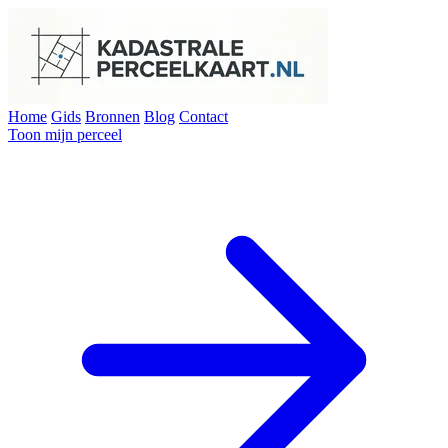
Home
Gids
Bronnen
Blog
Contact
Toon mijn perceel