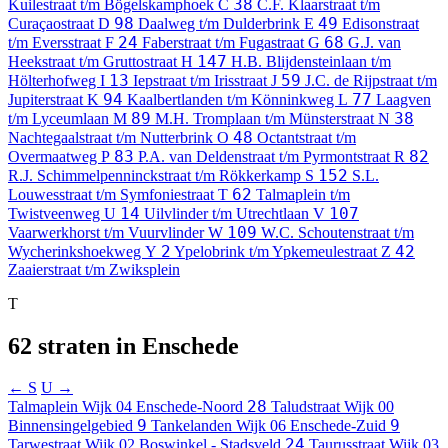
38
Kuilestraat t/m Bögelskamphoek
C
C.F. Klaarstraat t/m
98
49
Curaçaostraat
D
Daalweg t/m Dulderbrink
E
Edisonstraat
24
68
t/m Eversstraat
F
Faberstraat t/m Fugastraat
G
G.J. van
147
Heekstraat t/m Gruttostraat
H
H.B. Blijdensteinlaan t/m
13
59
Hölterhofweg
I
Iepstraat t/m Irisstraat
J
J.C. de Rijpstraat t/m
94
77
Jupiterstraat
K
Kaalbertlanden t/m Könninkweg
L
Laagven
89
38
t/m Lyceumlaan
M
M.H. Tromplaan t/m Münsterstraat
N
48
Nachtegaalstraat t/m Nutterbrink
O
Octantstraat t/m
83
82
Overmaatweg
P
P.A. van Deldenstraat t/m Pyrmontstraat
R
152
R.J. Schimmelpenninckstraat t/m Rökkerkamp
S
S.L.
62
Louwesstraat t/m Symfoniestraat
T
Talmaplein t/m
14
107
Twistveenweg
U
Uilvlinder t/m Utrechtlaan
V
109
Vaarwerkhorst t/m Vuurvlinder
W
W.C. Schoutenstraat t/m
2
42
Wycherinkshoekweg
Y
Ypelobrink t/m Ypkemeulestraat
Z
Zaaierstraat t/m Zwiksplein
T
62 straten in Enschede
← S
U →
28
Talmaplein
Wijk 04 Enschede-Noord
Taludstraat
Wijk 00
9
9
Binnensingelgebied
Tankelanden
Wijk 06 Enschede-Zuid
24
Tarwestraat
Wijk 02 Boswinkel - Stadsveld
Taurusstraat
Wijk 03