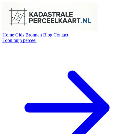
Home
Gids
Bronnen
Blog
Contact
Toon mijn perceel