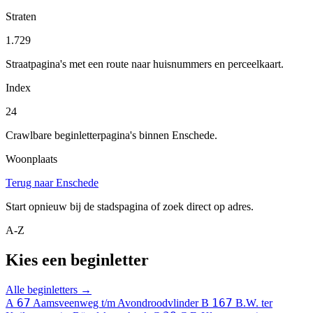
Straten
1.729
Straatpagina's met een route naar huisnummers en perceelkaart.
Index
24
Crawlbare beginletterpagina's binnen Enschede.
Woonplaats
Terug naar Enschede
Start opnieuw bij de stadspagina of zoek direct op adres.
A-Z
Kies een beginletter
Alle beginletters →
67
167
A
Aamsveenweg t/m Avondroodvlinder
B
B.W. ter