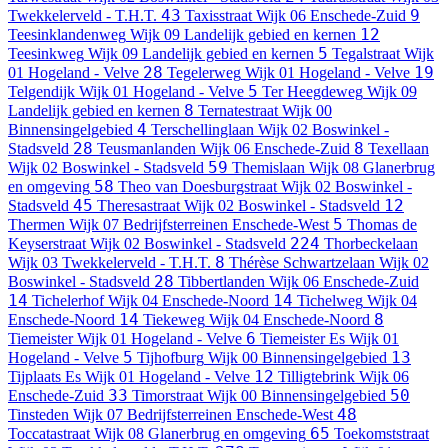
43
9
Twekkelerveld - T.H.T.
Taxisstraat
Wijk 06 Enschede-Zuid
12
Teesinklandenweg
Wijk 09 Landelijk gebied en kernen
5
Teesinkweg
Wijk 09 Landelijk gebied en kernen
Tegalstraat
Wijk
28
19
01 Hogeland - Velve
Tegelerweg
Wijk 01 Hogeland - Velve
5
Telgendijk
Wijk 01 Hogeland - Velve
Ter Heegdeweg
Wijk 09
8
Landelijk gebied en kernen
Ternatestraat
Wijk 00
4
Binnensingelgebied
Terschellinglaan
Wijk 02 Boswinkel -
28
8
Stadsveld
Teusmanlanden
Wijk 06 Enschede-Zuid
Texellaan
59
Wijk 02 Boswinkel - Stadsveld
Themislaan
Wijk 08 Glanerbrug
58
en omgeving
Theo van Doesburgstraat
Wijk 02 Boswinkel -
45
12
Stadsveld
Theresastraat
Wijk 02 Boswinkel - Stadsveld
5
Thermen
Wijk 07 Bedrijfsterreinen Enschede-West
Thomas de
224
Keyserstraat
Wijk 02 Boswinkel - Stadsveld
Thorbeckelaan
8
Wijk 03 Twekkelerveld - T.H.T.
Thérèse Schwartzelaan
Wijk 02
28
Boswinkel - Stadsveld
Tibbertlanden
Wijk 06 Enschede-Zuid
14
14
Tichelerhof
Wijk 04 Enschede-Noord
Tichelweg
Wijk 04
14
8
Enschede-Noord
Tiekeweg
Wijk 04 Enschede-Noord
6
Tiemeister
Wijk 01 Hogeland - Velve
Tiemeister Es
Wijk 01
5
13
Hogeland - Velve
Tijhofburg
Wijk 00 Binnensingelgebied
12
Tijplaats Es
Wijk 01 Hogeland - Velve
Tilligtebrink
Wijk 06
33
50
Enschede-Zuid
Timorstraat
Wijk 00 Binnensingelgebied
48
Tinsteden
Wijk 07 Bedrijfsterreinen Enschede-West
65
Toccatastraat
Wijk 08 Glanerbrug en omgeving
Toekomststraat