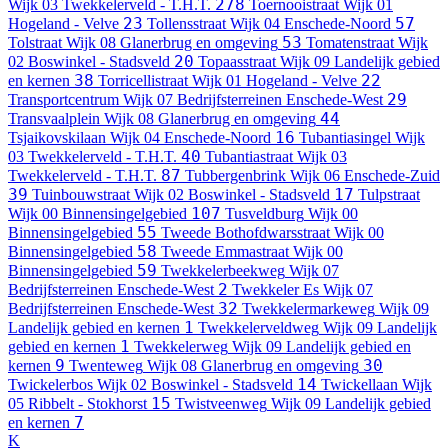
278
Wijk 03 Twekkelerveld - T.H.T.
Toernooistraat
Wijk 01
23
57
Hogeland - Velve
Tollensstraat
Wijk 04 Enschede-Noord
53
Tolstraat
Wijk 08 Glanerbrug en omgeving
Tomatenstraat
Wijk
20
02 Boswinkel - Stadsveld
Topaasstraat
Wijk 09 Landelijk gebied
38
22
en kernen
Torricellistraat
Wijk 01 Hogeland - Velve
29
Transportcentrum
Wijk 07 Bedrijfsterreinen Enschede-West
44
Transvaalplein
Wijk 08 Glanerbrug en omgeving
16
Tsjaikovskilaan
Wijk 04 Enschede-Noord
Tubantiasingel
Wijk
40
03 Twekkelerveld - T.H.T.
Tubantiastraat
Wijk 03
87
Twekkelerveld - T.H.T.
Tubbergenbrink
Wijk 06 Enschede-Zuid
39
17
Tuinbouwstraat
Wijk 02 Boswinkel - Stadsveld
Tulpstraat
107
Wijk 00 Binnensingelgebied
Tusveldburg
Wijk 00
55
Binnensingelgebied
Tweede Bothofdwarsstraat
Wijk 00
58
Binnensingelgebied
Tweede Emmastraat
Wijk 00
59
Binnensingelgebied
Twekkelerbeekweg
Wijk 07
2
Bedrijfsterreinen Enschede-West
Twekkeler Es
Wijk 07
32
Bedrijfsterreinen Enschede-West
Twekkelermarkeweg
Wijk 09
1
Landelijk gebied en kernen
Twekkelerveldweg
Wijk 09 Landelijk
1
gebied en kernen
Twekkelerweg
Wijk 09 Landelijk gebied en
9
30
kernen
Twenteweg
Wijk 08 Glanerbrug en omgeving
14
Twickelerbos
Wijk 02 Boswinkel - Stadsveld
Twickellaan
Wijk
15
05 Ribbelt - Stokhorst
Twistveenweg
Wijk 09 Landelijk gebied
7
en kernen
K