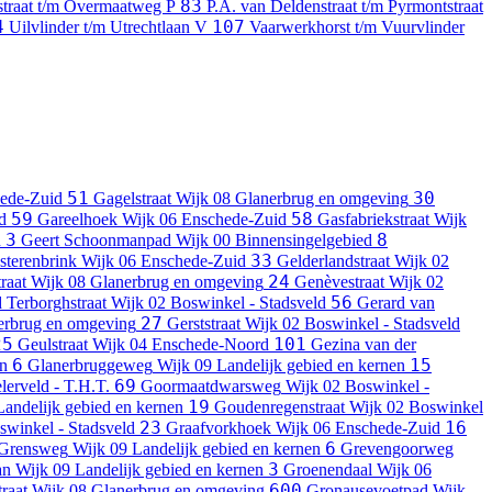
83
straat t/m Overmaatweg
P
P.A. van Deldenstraat t/m Pyrmontstraat
4
107
Uilvlinder t/m Utrechtlaan
V
Vaarwerkhorst t/m Vuurvlinder
51
30
ede-Zuid
Gagelstraat
Wijk 08 Glanerbrug en omgeving
59
58
d
Gareelhoek
Wijk 06 Enschede-Zuid
Gasfabriekstraat
Wijk
3
8
n
Geert Schoonmanpad
Wijk 00 Binnensingelgebied
33
sterenbrink
Wijk 06 Enschede-Zuid
Gelderlandstraat
Wijk 02
24
raat
Wijk 08 Glanerbrug en omgeving
Genèvestraat
Wijk 02
56
 Terborghstraat
Wijk 02 Boswinkel - Stadsveld
Gerard van
27
erbrug en omgeving
Gerststraat
Wijk 02 Boswinkel - Stadsveld
25
101
Geulstraat
Wijk 04 Enschede-Noord
Gezina van der
6
15
en
Glanerbruggeweg
Wijk 09 Landelijk gebied en kernen
69
erveld - T.H.T.
Goormaatdwarsweg
Wijk 02 Boswinkel -
19
Landelijk gebied en kernen
Goudenregenstraat
Wijk 02 Boswinkel
23
16
swinkel - Stadsveld
Graafvorkhoek
Wijk 06 Enschede-Zuid
6
Grensweg
Wijk 09 Landelijk gebied en kernen
Grevengoorweg
3
an
Wijk 09 Landelijk gebied en kernen
Groenendaal
Wijk 06
600
raat
Wijk 08 Glanerbrug en omgeving
Gronausevoetpad
Wijk