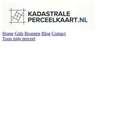
Home
Gids
Bronnen
Blog
Contact
Toon mijn perceel