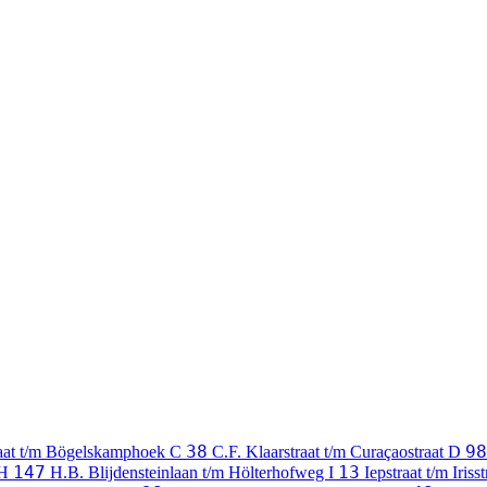
38
98
raat t/m Bögelskamphoek
C
C.F. Klaarstraat t/m Curaçaostraat
D
147
13
H
H.B. Blijdensteinlaan t/m Hölterhofweg
I
Iepstraat t/m Iriss