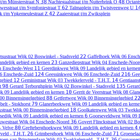
38
48
t/m Münsterstraat
N
Nachtegaalstraat t/m Nutterbrink
O
Octant
62
1
wesstraat t/m Symfoniestraat
T
Talmaplein t/m Twistveenweg
U
42
k t/m Ypkemeulestraat
Z
Zaaierstraat t/m Zwiksplein
22
tsustraat
Wijk 02 Boswinkel - Stadsveld
Gaffelhoek
Wijk 06 Ensch
23
andelijk gebied en kernen
Ganzediepstraat
Wijk 04 Enschede-Noor
11
en Enschede-West
Geerdinkweg
Wijk 09 Landelijk gebied en kerne
124
216
6 Enschede-Zuid
Geessinkweg
Wijk 06 Enschede-Zuid
Gee
12
14
gebied
Geministraat
Wijk 03 Twekkelerveld - T.H.T.
Gentiaanst
98
135
t
Gerard Terborghplein
Wijk 02 Boswinkel - Stadsveld
Gerard
10
k 09 Landelijk gebied en kernen
Gerrit de Veerstraat
Wijk 08 Glan
88
2
00 Binnensingelgebied
Getfertweg
Wijk 00 Binnensingelgebied
79
belt - Stokhorst
Glanerbeekweg
Wijk 09 Landelijk gebied en kern
18
straat
Wijk 00 Binnensingelgebied
Goolkatenweg
Wijk 03 Twekkel
6
sedijk
Wijk 09 Landelijk gebied en kernen
Goorseveldweg
Wijk 09 
36
westraat
Wijk 04 Enschede-Noord
Govert Flinckstraat
Wijk 02 Bo
80
4
- Velve
Grefteberghoekweg
Wijk 09 Landelijk gebied en kernen
26
71
veld - T.H.T.
Grimberghoek
Wijk 06 Enschede-Zuid
Groenela
36
roen van Prinstererlaan
Wijk 03 Twekkelerveld - T.H.T.
Gronausest