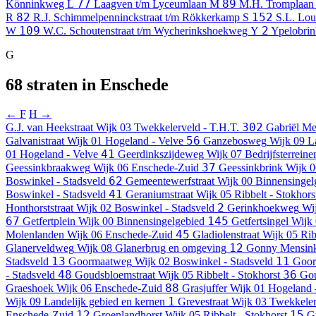
77
89
Könninkweg
L
Laagven t/m Lyceumlaan
M
M.H. Tromplaan 
82
152
R
R.J. Schimmelpenninckstraat t/m Rökkerkamp
S
S.L. Lou
109
2
W
W.C. Schoutenstraat t/m Wycherinkshoekweg
Y
Ypelobrin
G
68 straten in Enschede
← F
H →
302
G.J. van Heekstraat
Wijk 03 Twekkelerveld - T.H.T.
Gabriël Me
56
Galvanistraat
Wijk 01 Hogeland - Velve
Ganzebosweg
Wijk 09 L
41
01 Hogeland - Velve
Geerdinkszijdeweg
Wijk 07 Bedrijfsterrein
37
Geessinkbraakweg
Wijk 06 Enschede-Zuid
Geessinkbrink
Wijk 0
62
Boswinkel - Stadsveld
Gemeentewerfstraat
Wijk 00 Binnensingel
41
Boswinkel - Stadsveld
Geraniumstraat
Wijk 05 Ribbelt - Stokhors
2
Honthorststraat
Wijk 02 Boswinkel - Stadsveld
Gerinkhoekweg
Wij
67
145
Getfertplein
Wijk 00 Binnensingelgebied
Getfertsingel
Wijk 
45
Molenlanden
Wijk 06 Enschede-Zuid
Gladiolenstraat
Wijk 05 Rib
12
Glanerveldweg
Wijk 08 Glanerbrug en omgeving
Gonny Mensink
13
11
Stadsveld
Goormaatweg
Wijk 02 Boswinkel - Stadsveld
Goor
48
36
- Stadsveld
Goudsbloemstraat
Wijk 05 Ribbelt - Stokhorst
Gou
88
Graeshoek
Wijk 06 Enschede-Zuid
Grasjuffer
Wijk 01 Hogeland 
1
Wijk 09 Landelijk gebied en kernen
Grevestraat
Wijk 03 Twekkeler
12
15
Enschede-Zuid
Groenlandhorst
Wijk 05 Ribbelt - Stokhorst
G