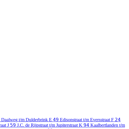
49
24
Daalweg t/m Dulderbrink
E
Edisonstraat t/m Eversstraat
F
59
94
traat
J
J.C. de Rijpstraat t/m Jupiterstraat
K
Kaalbertlanden t/m