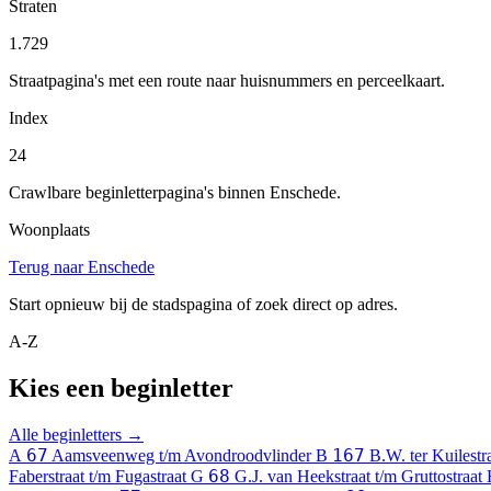
Straten
1.729
Straatpagina's met een route naar huisnummers en perceelkaart.
Index
24
Crawlbare beginletterpagina's binnen Enschede.
Woonplaats
Terug naar Enschede
Start opnieuw bij de stadspagina of zoek direct op adres.
A-Z
Kies een beginletter
Alle beginletters →
67
167
A
Aamsveenweg t/m Avondroodvlinder
B
B.W. ter Kuilest
68
Faberstraat t/m Fugastraat
G
G.J. van Heekstraat t/m Gruttostraat