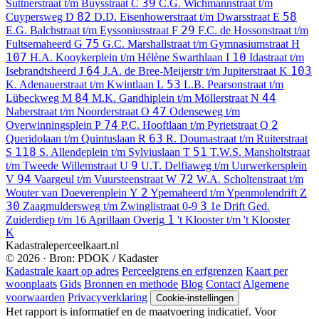
39
Suttnerstraat t/m Buysstraat
C
C.G. Wichmannstraat t/m
82
58
Cuypersweg
D
D.D. Eisenhowerstraat t/m Dwarsstraat
E
29
E.G. Balchstraat t/m Eyssoniusstraat
F
F.C. de Hossonstraat t/m
75
Fultsemaheerd
G
G.C. Marshallstraat t/m Gymnasiumstraat
H
107
10
H.A. Kooykerplein t/m Hélène Swarthlaan
I
Idastraat t/m
64
103
Isebrandtsheerd
J
J.A. de Bree-Meijerstr t/m Jupiterstraat
K
53
K. Adenauerstraat t/m Kwintlaan
L
L.B. Pearsonstraat t/m
84
44
Lübeckweg
M
M.K. Gandhiplein t/m Möllerstraat
N
47
Naberstraat t/m Noorderstraat
O
Odenseweg t/m
74
2
Overwinningsplein
P
P.C. Hooftlaan t/m Pyrietstraat
Q
63
Queridolaan t/m Quintuslaan
R
R. Doumastraat t/m Ruiterstraat
118
51
S
S. Allendeplein t/m Sylviuslaan
T
T.W.S. Mansholtstraat
9
t/m Tweede Willemstraat
U
U.T. Delfiaweg t/m Uurwerkersplein
94
72
V
Vaargeul t/m Vuursteenstraat
W
W.A. Scholtenstraat t/m
2
Wouter van Doeverenplein
Y
Ypemaheerd t/m Ypenmolendrift
Z
30
3
Zaagmuldersweg t/m Zwinglistraat
0-9
1e Drift Ged.
1
Zuiderdiep t/m 16 Aprillaan
Overig
't Klooster t/m 't Klooster
K
Kadastraleperceelkaart.nl
© 2026 · Bron: PDOK / Kadaster
Kadastrale kaart op adres
Perceelgrens en erfgrenzen
Kaart per
woonplaats
Gids
Bronnen en methode
Blog
Contact
Algemene
voorwaarden
Privacyverklaring
Cookie-instellingen
Het rapport is informatief en de maatvoering indicatief. Voor