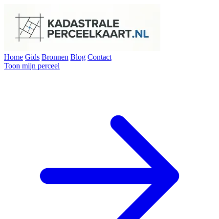
Home
Gids
Bronnen
Blog
Contact
Toon mijn perceel