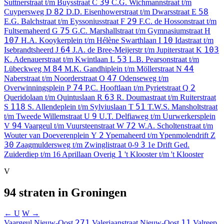
39
Suttnerstraat t/m Buysstraat
C
C.G. Wichmannstraat t/m
82
58
Cuypersweg
D
D.D. Eisenhowerstraat t/m Dwarsstraat
E
29
E.G. Balchstraat t/m Eyssoniusstraat
F
F.C. de Hossonstraat t/m
75
Fultsemaheerd
G
G.C. Marshallstraat t/m Gymnasiumstraat
H
107
10
H.A. Kooykerplein t/m Hélène Swarthlaan
I
Idastraat t/m
64
103
Isebrandtsheerd
J
J.A. de Bree-Meijerstr t/m Jupiterstraat
K
53
K. Adenauerstraat t/m Kwintlaan
L
L.B. Pearsonstraat t/m
84
44
Lübeckweg
M
M.K. Gandhiplein t/m Möllerstraat
N
47
Naberstraat t/m Noorderstraat
O
Odenseweg t/m
74
2
Overwinningsplein
P
P.C. Hooftlaan t/m Pyrietstraat
Q
63
Queridolaan t/m Quintuslaan
R
R. Doumastraat t/m Ruiterstraat
118
51
S
S. Allendeplein t/m Sylviuslaan
T
T.W.S. Mansholtstraat
9
t/m Tweede Willemstraat
U
U.T. Delfiaweg t/m Uurwerkersplein
94
72
V
Vaargeul t/m Vuursteenstraat
W
W.A. Scholtenstraat t/m
2
Wouter van Doeverenplein
Y
Ypemaheerd t/m Ypenmolendrift
Z
30
3
Zaagmuldersweg t/m Zwinglistraat
0-9
1e Drift Ged.
1
Zuiderdiep t/m 16 Aprillaan
Overig
't Klooster t/m 't Klooster
V
94 straten in Groningen
← U
W →
271
11
Vaargeul
Nieuw-Oost
Valeriaanstraat
Nieuw-Oost
Valreep