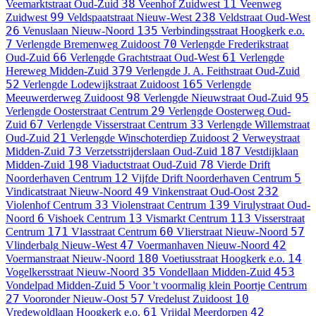
38
11
Veemarktstraat
Oud-Zuid
Veenhof
Zuidwest
Veenweg
99
238
Zuidwest
Veldspaatstraat
Nieuw-West
Veldstraat
Oud-West
26
135
Venuslaan
Nieuw-Noord
Verbindingsstraat
Hoogkerk e.o.
7
70
Verlengde Bremenweg
Zuidoost
Verlengde Frederikstraat
66
61
Oud-Zuid
Verlengde Grachtstraat
Oud-West
Verlengde
379
Hereweg
Midden-Zuid
Verlengde J. A. Feithstraat
Oud-Zuid
52
165
Verlengde Lodewijkstraat
Zuidoost
Verlengde
98
95
Meeuwerderweg
Zuidoost
Verlengde Nieuwstraat
Oud-Zuid
29
Verlengde Oosterstraat
Centrum
Verlengde Oosterweg
Oud-
67
33
Zuid
Verlengde Visserstraat
Centrum
Verlengde Willemstraat
21
2
Oud-Zuid
Verlengde Winschoterdiep
Zuidoost
Verweystraat
73
187
Midden-Zuid
Verzetsstrijderslaan
Oud-Zuid
Vestdijklaan
198
78
Midden-Zuid
Viaductstraat
Oud-Zuid
Vierde Drift
12
5
Noorderhaven
Centrum
Vijfde Drift Noorderhaven
Centrum
49
232
Vindicatstraat
Nieuw-Noord
Vinkenstraat
Oud-Oost
33
139
Violenhof
Centrum
Violenstraat
Centrum
Virulystraat
Oud-
6
13
113
Noord
Vishoek
Centrum
Vismarkt
Centrum
Visserstraat
171
60
57
Centrum
Vlasstraat
Centrum
Vlierstraat
Nieuw-Noord
47
42
Vlinderbalg
Nieuw-West
Voermanhaven
Nieuw-Noord
180
14
Voermanstraat
Nieuw-Noord
Voetiusstraat
Hoogkerk e.o.
35
453
Vogelkersstraat
Nieuw-Noord
Vondellaan
Midden-Zuid
5
Vondelpad
Midden-Zuid
Voor 't voormalig klein Poortje
Centrum
27
57
10
Vooronder
Nieuw-Oost
Vredelust
Zuidoost
61
42
Vredewoldlaan
Hoogkerk e.o.
Vrijdal
Meerdorpen