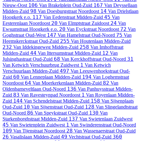
106
167
Nieuw-Oost
Van Brakelplein
Oud-Zuid
Van Deyssellaan
98
14
Midden-Zuid
Van Doesburgstraat
Noordoost
Van Drielstlaan
117
45
Hoogkerk e.o.
Van Eedenstraat
Midden-Zuid
Van
20
24
Eesterenlaan
Noordoost
Van Elmptstraat
Zuidoost
Van
20
72
Ewsumstraat
Hoogkerk e.o.
Van Eyckstraat
Noordoost
Van
147
75
Goghstraat
Oud-West
Van Hamelstraat
Oud-Noord
Van
255
Heemskerckstraat
Oud-Zuid
Van Houtenlaan
Midden-Zuid
232
258
Van Iddekingeweg
Midden-Zuid
Van Imhoffstraat
44
12
Midden-Zuid
Van Ittersumstraat
Midden-Zuid
Van
68
31
Julsinghastraat
Oud-Zuid
Van Kerckhoffstraat
Oud-Noord
1
Van Ketwich Verschuurbrug
Zuidwest
Van Ketwich
497
Verschuurlaan
Midden-Zuid
Van Leeuwenhoekstraat
Oud-
60
194
Zuid
Van Lenneplaan
Midden-Zuid
Van Loghemstraat
64
82
Noordoost
Van Moerkerkenlaan
Midden-Zuid
Van
136
Oldenbarneveltlaan
Oud-Noord
Van Panhuysstraat
Midden-
83
1
Zuid
Van Ravesteynpad
Noordoost
Van Royenlaan
Midden-
144
158
Zuid
Van Schendelstraat
Midden-Zuid
Van Sijsenplaats
10
128
Oud-Zuid
Van Sijsenstraat
Oud-Zuid
Van Slingelandtstraat
86
130
Oud-Noord
Van Speykstraat
Oud-Zuid
Van
137
Starkenborghstraat
Midden-Zuid
Van Swietenlaan
Zuidwest
45
1
Van Swietenplein
Zuidwest
Van Swinderenstraat
Oud-Noord
109
28
Van Tijenstraat
Noordoost
Van Wassenaerstraat
Oud-Zuid
26
49
360
Vasalislaan
Midden-Zuid
Vechtstraat
Oud-Zuid