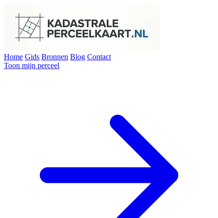
Home
Gids
Bronnen
Blog
Contact
Toon mijn perceel