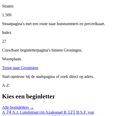
Straten
1.509
Straatpagina's met een route naar huisnummers en perceelkaart.
Index
27
Crawlbare beginletterpagina's binnen Groningen.
Woonplaats
Terug naar Groningen
Start opnieuw bij de stadspagina of zoek direct op adres.
A-Z
Kies een beginletter
Alle beginletters →
74
121
A
A.J. Lutulistraat t/m Azaleapad
B
B.S.F. von