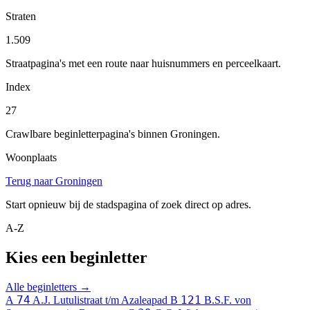
Straten
1.509
Straatpagina's met een route naar huisnummers en perceelkaart.
Index
27
Crawlbare beginletterpagina's binnen Groningen.
Woonplaats
Terug naar Groningen
Start opnieuw bij de stadspagina of zoek direct op adres.
A-Z
Kies een beginletter
Alle beginletters →
74
121
A
A.J. Lutulistraat t/m Azaleapad
B
B.S.F. von