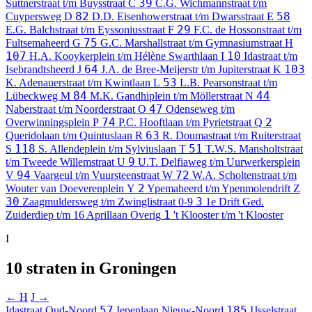
39
Suttnerstraat t/m Buysstraat
C
C.G. Wichmannstraat t/m
82
58
Cuypersweg
D
D.D. Eisenhowerstraat t/m Dwarsstraat
E
29
E.G. Balchstraat t/m Eyssoniusstraat
F
F.C. de Hossonstraat t/m
75
Fultsemaheerd
G
G.C. Marshallstraat t/m Gymnasiumstraat
H
107
10
H.A. Kooykerplein t/m Hélène Swarthlaan
I
Idastraat t/m
64
103
Isebrandtsheerd
J
J.A. de Bree-Meijerstr t/m Jupiterstraat
K
53
K. Adenauerstraat t/m Kwintlaan
L
L.B. Pearsonstraat t/m
84
44
Lübeckweg
M
M.K. Gandhiplein t/m Möllerstraat
N
47
Naberstraat t/m Noorderstraat
O
Odenseweg t/m
74
2
Overwinningsplein
P
P.C. Hooftlaan t/m Pyrietstraat
Q
63
Queridolaan t/m Quintuslaan
R
R. Doumastraat t/m Ruiterstraat
118
51
S
S. Allendeplein t/m Sylviuslaan
T
T.W.S. Mansholtstraat
9
t/m Tweede Willemstraat
U
U.T. Delfiaweg t/m Uurwerkersplein
94
72
V
Vaargeul t/m Vuursteenstraat
W
W.A. Scholtenstraat t/m
2
Wouter van Doeverenplein
Y
Ypemaheerd t/m Ypenmolendrift
Z
30
3
Zaagmuldersweg t/m Zwinglistraat
0-9
1e Drift Ged.
1
Zuiderdiep t/m 16 Aprillaan
Overig
't Klooster t/m 't Klooster
I
10 straten in Groningen
← H
J →
57
185
Idastraat
Oud-Noord
Iepenlaan
Nieuw-Noord
IJsselstraat