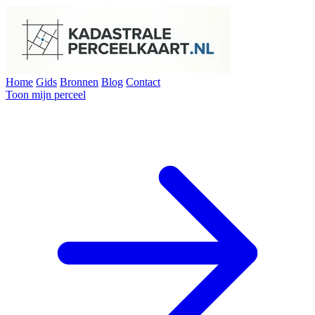
Home
Gids
Bronnen
Blog
Contact
Toon mijn perceel