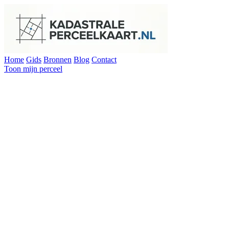
Home
Gids
Bronnen
Blog
Contact
Toon mijn perceel