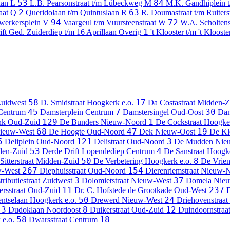
53
84
aan
L
L.B. Pearsonstraat t/m Lübeckweg
M
M.K. Gandhiplein t
2
63
raat
Q
Queridolaan t/m Quintuslaan
R
R. Doumastraat t/m Ruiters
94
72
werkersplein
V
Vaargeul t/m Vuursteenstraat
W
W.A. Scholtens
1
ift Ged. Zuiderdiep t/m 16 Aprillaan
Overig
't Klooster t/m 't Klooste
58
17
uidwest
D. Smidstraat
Hoogkerk e.o.
Da Costastraat
Midden-Z
45
7
30
Centrum
Damsterplein
Centrum
Damstersingel
Oud-Oost
Dam
129
1
nk
Oud-Zuid
De Bunders
Nieuw-Noord
De Cockstraat
Hoogker
68
47
19
ieuw-West
De Hoogte
Oud-Noord
Dek
Nieuw-Oost
De Kle
5
121
3
Deliplein
Oud-Noord
Delistraat
Oud-Noord
De Mudden
Nie
53
4
den-Zuid
Derde Drift Lopendediep
Centrum
De Sanstraat
Hoogke
50
8
Sitterstraat
Midden-Zuid
De Verbetering
Hoogkerk e.o.
De Vrie
267
154
-West
Diephuisstraat
Oud-Noord
Dierenriemstraat
Nieuw-N
3
37
tributiestraat
Zuidwest
Dolomietstraat
Nieuw-West
Domela Nieu
11
237
rsstraat
Oud-Zuid
Dr. C. Hofstede de Grootkade
Oud-West
D
50
24
ntselaan
Hoogkerk e.o.
Drewerd
Nieuw-West
Driehovenstraat
3
8
12
Dudoklaan
Noordoost
Duikerstraat
Oud-Zuid
Duindoornstraa
58
18
e.o.
Dwarsstraat
Centrum