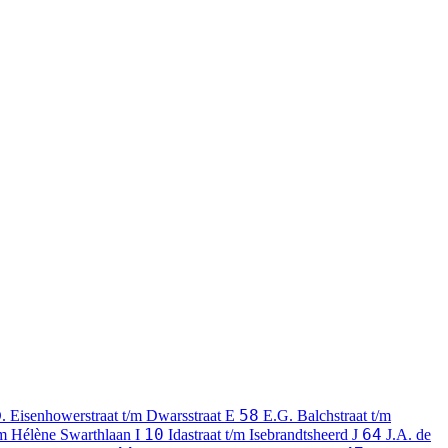
58
. Eisenhowerstraat t/m Dwarsstraat
E
E.G. Balchstraat t/m
10
64
/m Hélène Swarthlaan
I
Idastraat t/m Isebrandtsheerd
J
J.A. de