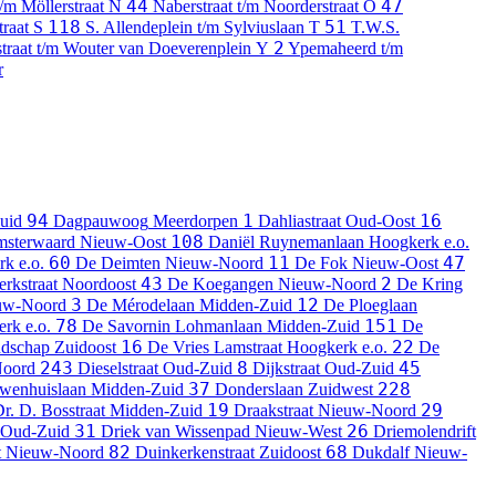
44
47
/m Möllerstraat
N
Naberstraat t/m Noorderstraat
O
118
51
traat
S
S. Allendeplein t/m Sylviuslaan
T
T.W.S.
2
traat t/m Wouter van Doeverenplein
Y
Ypemaheerd t/m
r
94
1
16
uid
Dagpauwoog
Meerdorpen
Dahliastraat
Oud-Oost
108
sterwaard
Nieuw-Oost
Daniël Ruynemanlaan
Hoogkerk e.o.
60
11
47
k e.o.
De Deimten
Nieuw-Noord
De Fok
Nieuw-Oost
43
2
rkstraat
Noordoost
De Koegangen
Nieuw-Noord
De Kring
3
12
uw-Noord
De Mérodelaan
Midden-Zuid
De Ploeglaan
78
151
rk e.o.
De Savornin Lohmanlaan
Midden-Zuid
De
16
22
ndschap
Zuidoost
De Vries Lamstraat
Hoogkerk e.o.
De
243
8
45
oord
Dieselstraat
Oud-Zuid
Dijkstraat
Oud-Zuid
37
228
wenhuislaan
Midden-Zuid
Donderslaan
Zuidwest
19
29
r. D. Bosstraat
Midden-Zuid
Draakstraat
Nieuw-Noord
31
26
Oud-Zuid
Driek van Wissenpad
Nieuw-West
Driemolendrift
82
68
t
Nieuw-Noord
Duinkerkenstraat
Zuidoost
Dukdalf
Nieuw-