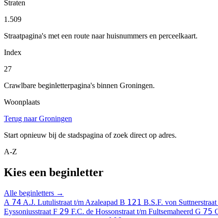
Straten
1.509
Straatpagina's met een route naar huisnummers en perceelkaart.
Index
27
Crawlbare beginletterpagina's binnen Groningen.
Woonplaats
Terug naar Groningen
Start opnieuw bij de stadspagina of zoek direct op adres.
A-Z
Kies een beginletter
Alle beginletters →
74
121
A
A.J. Lutulistraat t/m Azaleapad
B
B.S.F. von Suttnerstraat
29
75
Eyssoniusstraat
F
F.C. de Hossonstraat t/m Fultsemaheerd
G
G