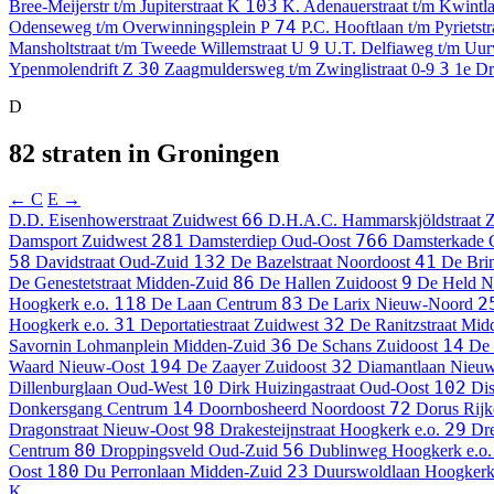
103
Bree-Meijerstr t/m Jupiterstraat
K
K. Adenauerstraat t/m Kwintl
74
Odenseweg t/m Overwinningsplein
P
P.C. Hooftlaan t/m Pyrietst
9
Mansholtstraat t/m Tweede Willemstraat
U
U.T. Delfiaweg t/m Uur
30
3
Ypenmolendrift
Z
Zaagmuldersweg t/m Zwinglistraat
0-9
1e Dr
D
82 straten in Groningen
← C
E →
66
D.D. Eisenhowerstraat
Zuidwest
D.H.A.C. Hammarskjöldstraat
Z
281
766
Damsport
Zuidwest
Damsterdiep
Oud-Oost
Damsterkade
58
132
41
Davidstraat
Oud-Zuid
De Bazelstraat
Noordoost
De Bri
86
9
De Genestetstraat
Midden-Zuid
De Hallen
Zuidoost
De Held
N
118
83
2
Hoogkerk e.o.
De Laan
Centrum
De Larix
Nieuw-Noord
31
32
Hoogkerk e.o.
Deportatiestraat
Zuidwest
De Ranitzstraat
Mid
36
14
Savornin Lohmanplein
Midden-Zuid
De Schans
Zuidoost
De 
194
32
Waard
Nieuw-Oost
De Zaayer
Zuidoost
Diamantlaan
Nieuw
10
102
Dillenburglaan
Oud-West
Dirk Huizingastraat
Oud-Oost
Dis
14
72
Donkersgang
Centrum
Doornbosheerd
Noordoost
Dorus Rijke
98
29
Dragonstraat
Nieuw-Oost
Drakesteijnstraat
Hoogkerk e.o.
Dre
80
56
Centrum
Droppingsveld
Oud-Zuid
Dublinweg
Hoogkerk e.o.
180
23
Oost
Du Perronlaan
Midden-Zuid
Duurswoldlaan
Hoogkerk 
K