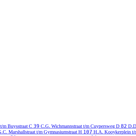
39
82
 t/m Buysstraat
C
C.G. Wichmannstraat t/m Cuypersweg
D
D.D
107
.C. Marshallstraat t/m Gymnasiumstraat
H
H.A. Kooykerplein t