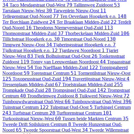
34
79
53
Taco Mesdagstraat
Oud-West
Tallinnweg
Zuidoost
30
11
Tarralaan
Nieuw-West
Tarweplein
Nieuw-Oost
77
148
Tellegenstraat
Oud-Noord
Ten Oeverlaan
Hoogkerk e.o.
24
22
Ter Borchlaan
Zuidwest
Ter Braaklaan
Midden-Zuid
Terdelt
16
113
Oud-Noord
Theodorus Niemeyerstraat
Oud-Zuid
37
106
Thomsonstraat
Midden-Zuid
Thorbeckelaan
Midden-Zuid
30
130
Tillichstraat
Hoogkerk e.o.
Timorstraat
Oud-Noord
34
7
Timpweg
Nieuw-Oost
Tjaberingsstraat
Hoogkerk e.o.
12
1
Tjalkstraat
Hoogkerk e.o.
Tjardaweg
Noordoost
Tjariet
83
26
Nieuw-West
Tjerk Bolhuisstraat
Oud-Oost
Tonkensstraat
119
44
Zuidoost
Tonny van Leeuwenlaan
Noordoost
Topaasstraat
54
122
Nieuw-West
Top Naefflaan
Midden-Zuid
Toppingaheerd
59
51
Noordoost
Torenstraat
Centrum
Tormentilstraat
Nieuw-Oost
125
194
4
Toxopeusstraat
Oud-Zuid
Travertijnstraat
Nieuw-West
67
255
Tressenplaats
Midden-Zuid
Troelstralaan
Midden-Zuid
28
142
Trompkade
Oud-Zuid
Trompsingel
Oud-Zuid
Trompstraat
40
8
72
Centrum
Trondheimweg
Zuidoost
Tuikwerd
Nieuw-West
66
396
Tuinbouwdwarsstraat
Oud-West
Tuinbouwstraat
Oud-West
122
5
Tuinstraat
Centrum
Tulpstraat
Oud-Oost
Turfsingel
Centrum
243
20
101
Turfstraat
Centrum
Turftorenstraat
Centrum
60
35
Turkooisstraat
Nieuw-West
Tussen beide Markten
Centrum
8
Tweede Drift Spilsluizen
Centrum
Tweede Hunzestraat
Oud-
65
34
Noord
Tweede Spoorstraat
Oud-West
Tweede Willemstraat