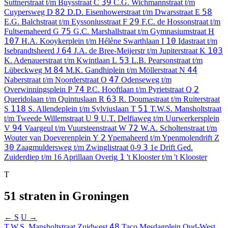
39
Suttnerstraat t/m Buysstraat
C
C.G. Wichmannstraat t/m
82
58
Cuypersweg
D
D.D. Eisenhowerstraat t/m Dwarsstraat
E
29
E.G. Balchstraat t/m Eyssoniusstraat
F
F.C. de Hossonstraat t/m
75
Fultsemaheerd
G
G.C. Marshallstraat t/m Gymnasiumstraat
H
107
10
H.A. Kooykerplein t/m Hélène Swarthlaan
I
Idastraat t/m
64
103
Isebrandtsheerd
J
J.A. de Bree-Meijerstr t/m Jupiterstraat
K
53
K. Adenauerstraat t/m Kwintlaan
L
L.B. Pearsonstraat t/m
84
44
Lübeckweg
M
M.K. Gandhiplein t/m Möllerstraat
N
47
Naberstraat t/m Noorderstraat
O
Odenseweg t/m
74
2
Overwinningsplein
P
P.C. Hooftlaan t/m Pyrietstraat
Q
63
Queridolaan t/m Quintuslaan
R
R. Doumastraat t/m Ruiterstraat
118
51
S
S. Allendeplein t/m Sylviuslaan
T
T.W.S. Mansholtstraat
9
t/m Tweede Willemstraat
U
U.T. Delfiaweg t/m Uurwerkersplein
94
72
V
Vaargeul t/m Vuursteenstraat
W
W.A. Scholtenstraat t/m
2
Wouter van Doeverenplein
Y
Ypemaheerd t/m Ypenmolendrift
Z
30
3
Zaagmuldersweg t/m Zwinglistraat
0-9
1e Drift Ged.
1
Zuiderdiep t/m 16 Aprillaan
Overig
't Klooster t/m 't Klooster
T
51 straten in Groningen
← S
U →
48
T.W.S. Mansholtstraat
Zuidwest
Taco Mesdagplein
Oud-West