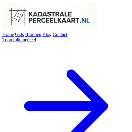
Home
Gids
Bronnen
Blog
Contact
Toon mijn perceel