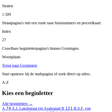
Straten
1.509
Straatpagina's met een route naar huisnummers en perceelkaart.
Index
27
Crawlbare beginletterpagina's binnen Groningen.
Woonplaats
Terug naar Groningen
Start opnieuw bij de stadspagina of zoek direct op adres.
A-Z
Kies een beginletter
Alle beginletters →
74
121
A
A.J. Lutulistraat t/m Azaleapad
B
B.S.F. von