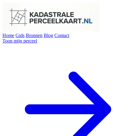
Home
Gids
Bronnen
Blog
Contact
Toon mijn perceel