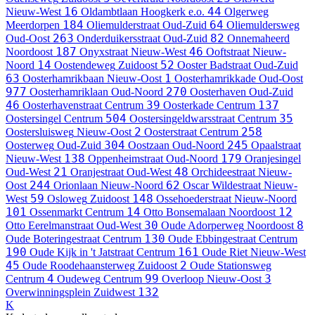
16
44
Nieuw-West
Oldambtlaan
Hoogkerk e.o.
Olgerweg
184
64
Meerdorpen
Oliemulderstraat
Oud-Zuid
Oliemuldersweg
263
82
Oud-Oost
Onderduikersstraat
Oud-Zuid
Onnemaheerd
187
46
Noordoost
Onyxstraat
Nieuw-West
Ooftstraat
Nieuw-
14
52
Noord
Oostendeweg
Zuidoost
Ooster Badstraat
Oud-Zuid
63
1
Oosterhamrikbaan
Nieuw-Oost
Oosterhamrikkade
Oud-Oost
977
270
Oosterhamriklaan
Oud-Noord
Oosterhaven
Oud-Zuid
46
39
137
Oosterhavenstraat
Centrum
Oosterkade
Centrum
504
35
Oostersingel
Centrum
Oostersingeldwarsstraat
Centrum
2
258
Oostersluisweg
Nieuw-Oost
Oosterstraat
Centrum
304
245
Oosterweg
Oud-Zuid
Oostzaan
Oud-Noord
Opaalstraat
138
179
Nieuw-West
Oppenheimstraat
Oud-Noord
Oranjesingel
21
48
Oud-West
Oranjestraat
Oud-West
Orchideestraat
Nieuw-
244
62
Oost
Orionlaan
Nieuw-Noord
Oscar Wildestraat
Nieuw-
59
148
West
Osloweg
Zuidoost
Ossehoederstraat
Nieuw-Noord
101
14
12
Ossenmarkt
Centrum
Otto Bonsemalaan
Noordoost
30
8
Otto Eerelmanstraat
Oud-West
Oude Adorperweg
Noordoost
130
Oude Boteringestraat
Centrum
Oude Ebbingestraat
Centrum
190
161
Oude Kijk in 't Jatstraat
Centrum
Oude Riet
Nieuw-West
45
2
Oude Roodehaansterweg
Zuidoost
Oude Stationsweg
4
99
3
Centrum
Oudeweg
Centrum
Overloop
Nieuw-Oost
132
Overwinningsplein
Zuidwest
K