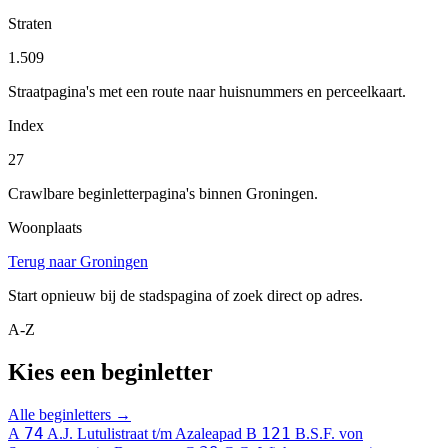
Straten
1.509
Straatpagina's met een route naar huisnummers en perceelkaart.
Index
27
Crawlbare beginletterpagina's binnen Groningen.
Woonplaats
Terug naar Groningen
Start opnieuw bij de stadspagina of zoek direct op adres.
A-Z
Kies een beginletter
Alle beginletters →
74
121
A
A.J. Lutulistraat t/m Azaleapad
B
B.S.F. von