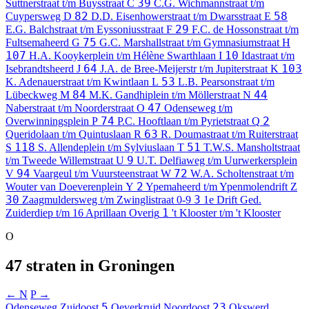
39
Suttnerstraat t/m Buysstraat
C
C.G. Wichmannstraat t/m
82
58
Cuypersweg
D
D.D. Eisenhowerstraat t/m Dwarsstraat
E
29
E.G. Balchstraat t/m Eyssoniusstraat
F
F.C. de Hossonstraat t/m
75
Fultsemaheerd
G
G.C. Marshallstraat t/m Gymnasiumstraat
H
107
10
H.A. Kooykerplein t/m Hélène Swarthlaan
I
Idastraat t/m
64
103
Isebrandtsheerd
J
J.A. de Bree-Meijerstr t/m Jupiterstraat
K
53
K. Adenauerstraat t/m Kwintlaan
L
L.B. Pearsonstraat t/m
84
44
Lübeckweg
M
M.K. Gandhiplein t/m Möllerstraat
N
47
Naberstraat t/m Noorderstraat
O
Odenseweg t/m
74
2
Overwinningsplein
P
P.C. Hooftlaan t/m Pyrietstraat
Q
63
Queridolaan t/m Quintuslaan
R
R. Doumastraat t/m Ruiterstraat
118
51
S
S. Allendeplein t/m Sylviuslaan
T
T.W.S. Mansholtstraat
9
t/m Tweede Willemstraat
U
U.T. Delfiaweg t/m Uurwerkersplein
94
72
V
Vaargeul t/m Vuursteenstraat
W
W.A. Scholtenstraat t/m
2
Wouter van Doeverenplein
Y
Ypemaheerd t/m Ypenmolendrift
Z
30
3
Zaagmuldersweg t/m Zwinglistraat
0-9
1e Drift Ged.
1
Zuiderdiep t/m 16 Aprillaan
Overig
't Klooster t/m 't Klooster
O
47 straten in Groningen
← N
P →
5
23
Odenseweg
Zuidoost
Oeverkruid
Noordoost
Okswerd