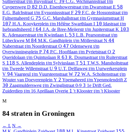
39
Suttnerstraat t/m Buysstraat
C
C.G. Wichmannstraat t/m
82
58
Cuypersweg
D
D.D. Eisenhowerstraat t/m Dwarsstraat
E
29
E.G. Balchstraat t/m Eyssoniusstraat
F
F.C. de Hossonstraat t/m
75
Fultsemaheerd
G
G.C. Marshallstraat t/m Gymnasiumstraat
H
107
10
H.A. Kooykerplein t/m Hélène Swarthlaan
I
Idastraat t/m
64
103
Isebrandtsheerd
J
J.A. de Bree-Meijerstr t/m Jupiterstraat
K
53
K. Adenauerstraat t/m Kwintlaan
L
L.B. Pearsonstraat t/m
84
44
Lübeckweg
M
M.K. Gandhiplein t/m Möllerstraat
N
47
Naberstraat t/m Noorderstraat
O
Odenseweg t/m
74
2
Overwinningsplein
P
P.C. Hooftlaan t/m Pyrietstraat
Q
63
Queridolaan t/m Quintuslaan
R
R. Doumastraat t/m Ruiterstraat
118
51
S
S. Allendeplein t/m Sylviuslaan
T
T.W.S. Mansholtstraat
9
t/m Tweede Willemstraat
U
U.T. Delfiaweg t/m Uurwerkersplein
94
72
V
Vaargeul t/m Vuursteenstraat
W
W.A. Scholtenstraat t/m
2
Wouter van Doeverenplein
Y
Ypemaheerd t/m Ypenmolendrift
Z
30
3
Zaagmuldersweg t/m Zwinglistraat
0-9
1e Drift Ged.
1
Zuiderdiep t/m 16 Aprillaan
Overig
't Klooster t/m 't Klooster
M
84 straten in Groningen
← L
N →
188
155
M.K. Gandhiplein
Zuidwest
M.L. Kingstraat
Zuidwest