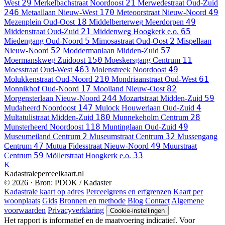
29
21
West
Merkelbachstraat
Noordoost
Merwedestraat
Oud-Zuid
246
170
49
Metaallaan
Nieuw-West
Meteoorstraat
Nieuw-Noord
18
49
Mezenplein
Oud-Oost
Middelberterweg
Meerdorpen
21
65
Middenstraat
Oud-Zuid
Middenweg
Hoogkerk e.o.
5
2
Miedengang
Oud-Noord
Mimosastraat
Oud-Oost
Mispellaan
52
57
Nieuw-Noord
Moddermanlaan
Midden-Zuid
150
11
Moermanskweg
Zuidoost
Moeskersgang
Centrum
463
49
Moesstraat
Oud-West
Molenstreek
Noordoost
210
61
Molukkenstraat
Oud-Noord
Mondriaanstraat
Oud-West
17
82
Monnikhof
Oud-Noord
Mooiland
Nieuw-Oost
244
59
Morgensterlaan
Nieuw-Noord
Mozartstraat
Midden-Zuid
147
4
Mudaheerd
Noordoost
Mulock Houwerlaan
Oud-Zuid
180
28
Multatulistraat
Midden-Zuid
Munnekeholm
Centrum
118
49
Munsterheerd
Noordoost
Muntinglaan
Oud-Zuid
2
32
Museumeiland
Centrum
Museumstraat
Centrum
Mussengang
47
49
Centrum
Mutua Fidesstraat
Nieuw-Noord
Muurstraat
59
33
Centrum
Möllerstraat
Hoogkerk e.o.
K
Kadastraleperceelkaart.nl
© 2026 · Bron: PDOK / Kadaster
Kadastrale kaart op adres
Perceelgrens en erfgrenzen
Kaart per
woonplaats
Gids
Bronnen en methode
Blog
Contact
Algemene
voorwaarden
Privacyverklaring
Cookie-instellingen
Het rapport is informatief en de maatvoering indicatief. Voor