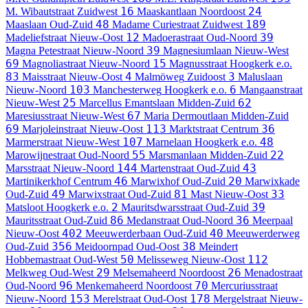
16
24
M. Wibautstraat
Zuidwest
Maaskantlaan
Noordoost
48
189
Maaslaan
Oud-Zuid
Madame Curiestraat
Zuidwest
12
39
Madeliefstraat
Nieuw-Oost
Madoerastraat
Oud-Noord
39
Magna Petestraat
Nieuw-Noord
Magnesiumlaan
Nieuw-West
69
15
Magnoliastraat
Nieuw-Noord
Magnusstraat
Hoogkerk e.o.
83
4
3
Maisstraat
Nieuw-Oost
Malmöweg
Zuidoost
Maluslaan
103
6
Nieuw-Noord
Manchesterweg
Hoogkerk e.o.
Mangaanstraat
25
62
Nieuw-West
Marcellus Emantslaan
Midden-Zuid
67
Maresiusstraat
Nieuw-West
Maria Dermoutlaan
Midden-Zuid
69
113
36
Marjoleinstraat
Nieuw-Oost
Marktstraat
Centrum
107
48
Marmerstraat
Nieuw-West
Marnelaan
Hoogkerk e.o.
55
22
Marowijnestraat
Oud-Noord
Marsmanlaan
Midden-Zuid
144
43
Marsstraat
Nieuw-Noord
Martenstraat
Oud-Zuid
46
20
Martinikerkhof
Centrum
Marwixhof
Oud-Zuid
Marwixkade
49
81
33
Oud-Zuid
Marwixstraat
Oud-Zuid
Mast
Nieuw-Oost
2
39
Matsloot
Hoogkerk e.o.
Mauritsdwarsstraat
Oud-Zuid
86
36
Mauritsstraat
Oud-Zuid
Medanstraat
Oud-Noord
Meerpaal
402
40
Nieuw-Oost
Meeuwerderbaan
Oud-Zuid
Meeuwerderweg
356
38
Oud-Zuid
Meidoornpad
Oud-Oost
Meindert
50
112
Hobbemastraat
Oud-West
Melisseweg
Nieuw-Oost
29
26
Melkweg
Oud-West
Melsemaheerd
Noordoost
Menadostraat
96
70
Oud-Noord
Menkemaheerd
Noordoost
Mercuriusstraat
153
178
Nieuw-Noord
Merelstraat
Oud-Oost
Mergelstraat
Nieuw-