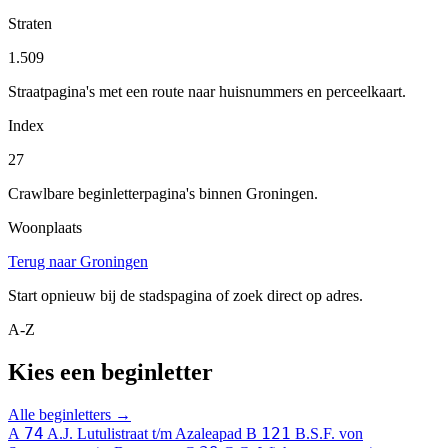
Straten
1.509
Straatpagina's met een route naar huisnummers en perceelkaart.
Index
27
Crawlbare beginletterpagina's binnen Groningen.
Woonplaats
Terug naar Groningen
Start opnieuw bij de stadspagina of zoek direct op adres.
A-Z
Kies een beginletter
Alle beginletters →
74
121
A
A.J. Lutulistraat t/m Azaleapad
B
B.S.F. von