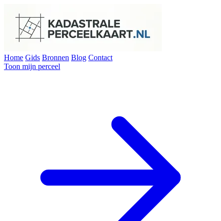
Home
Gids
Bronnen
Blog
Contact
Toon mijn perceel