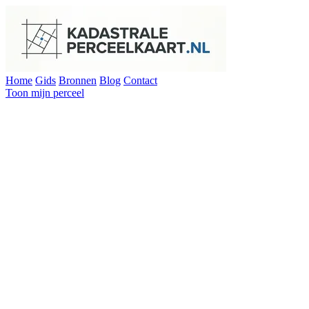
Home
Gids
Bronnen
Blog
Contact
Toon mijn perceel