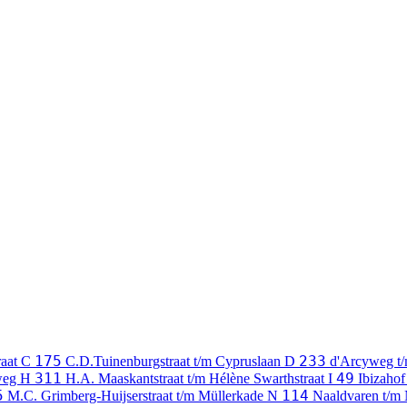
175
233
raat
C
C.D.Tuinenburgstraat t/m Cypruslaan
D
d'Arcyweg t
311
49
weg
H
H.A. Maaskantstraat t/m Hélène Swarthstraat
I
Ibizahof
5
114
M.C. Grimberg-Huijserstraat t/m Müllerkade
N
Naaldvaren t/m