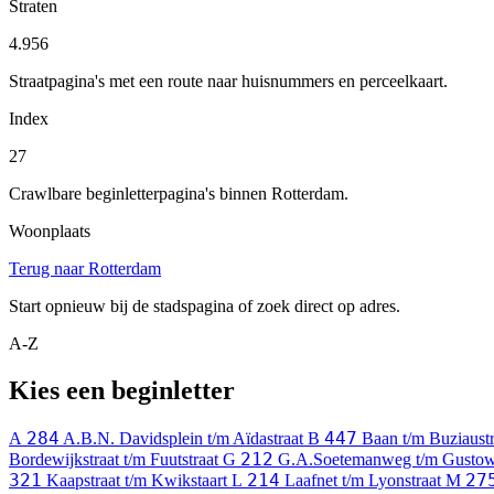
Straten
4.956
Straatpagina's met een route naar huisnummers en perceelkaart.
Index
27
Crawlbare beginletterpagina's binnen Rotterdam.
Woonplaats
Terug naar Rotterdam
Start opnieuw bij de stadspagina of zoek direct op adres.
A-Z
Kies een beginletter
284
447
A
A.B.N. Davidsplein t/m Aïdastraat
B
Baan t/m Buziaust
212
Bordewijkstraat t/m Fuutstraat
G
G.A.Soetemanweg t/m Gusto
321
214
27
Kaapstraat t/m Kwikstaart
L
Laafnet t/m Lyonstraat
M