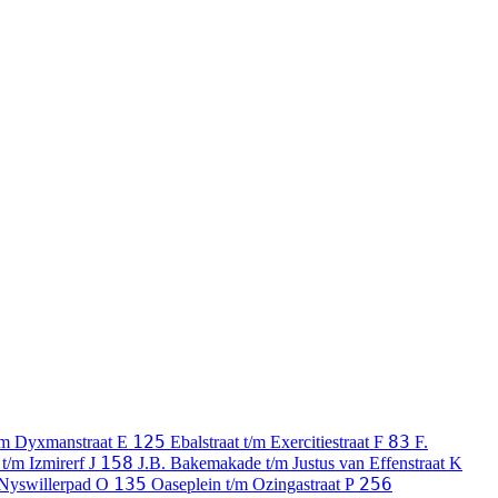
125
83
/m Dyxmanstraat
E
Ebalstraat t/m Exercitiestraat
F
F.
158
 t/m Izmirerf
J
J.B. Bakemakade t/m Justus van Effenstraat
K
135
256
 Nyswillerpad
O
Oaseplein t/m Ozingastraat
P