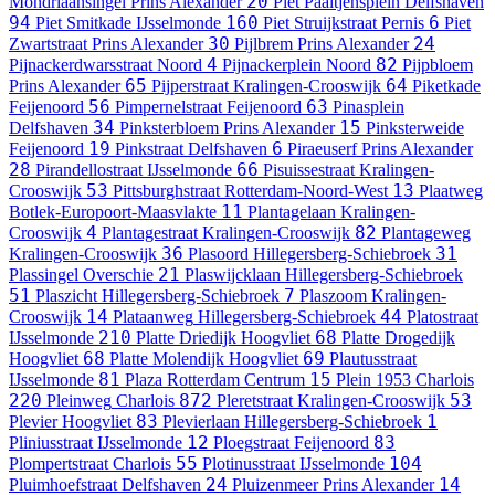
20
Mondriaansingel
Prins Alexander
Piet Paaltjensplein
Delfshaven
94
160
6
Piet Smitkade
IJsselmonde
Piet Struijkstraat
Pernis
Piet
30
24
Zwartstraat
Prins Alexander
Pijlbrem
Prins Alexander
4
82
Pijnackerdwarsstraat
Noord
Pijnackerplein
Noord
Pijpbloem
65
64
Prins Alexander
Pijperstraat
Kralingen-Crooswijk
Piketkade
56
63
Feijenoord
Pimpernelstraat
Feijenoord
Pinasplein
34
15
Delfshaven
Pinksterbloem
Prins Alexander
Pinksterweide
19
6
Feijenoord
Pinkstraat
Delfshaven
Piraeuserf
Prins Alexander
28
66
Pirandellostraat
IJsselmonde
Pisuissestraat
Kralingen-
53
13
Crooswijk
Pittsburghstraat
Rotterdam-Noord-West
Plaatweg
11
Botlek-Europoort-Maasvlakte
Plantagelaan
Kralingen-
4
82
Crooswijk
Plantagestraat
Kralingen-Crooswijk
Plantageweg
36
31
Kralingen-Crooswijk
Plasoord
Hillegersberg-Schiebroek
21
Plassingel
Overschie
Plaswijcklaan
Hillegersberg-Schiebroek
51
7
Plaszicht
Hillegersberg-Schiebroek
Plaszoom
Kralingen-
14
44
Crooswijk
Plataanweg
Hillegersberg-Schiebroek
Platostraat
210
68
IJsselmonde
Platte Driedijk
Hoogvliet
Platte Drogedijk
68
69
Hoogvliet
Platte Molendijk
Hoogvliet
Plautusstraat
81
15
IJsselmonde
Plaza
Rotterdam Centrum
Plein 1953
Charlois
220
872
53
Pleinweg
Charlois
Pleretstraat
Kralingen-Crooswijk
83
1
Plevier
Hoogvliet
Plevierlaan
Hillegersberg-Schiebroek
12
83
Pliniusstraat
IJsselmonde
Ploegstraat
Feijenoord
55
104
Plompertstraat
Charlois
Plotinusstraat
IJsselmonde
24
14
Pluimhoefstraat
Delfshaven
Pluizenmeer
Prins Alexander