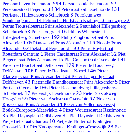
594
57
Persoonshaven
Feijenoord
Persoonskade
Feijenoord
184
131
Persoonsstraat
Feijenoord
Petrarcastraat
IJsselmonde
3
Petristraat
Hillegersberg-Schiebroek
Petroleumweg
14
22
Vondelingenplaat
Petronella Herfstlaan
Kralingen-Crooswijk
2
Petrus Trousselotstraat
Prins Alexander
Petuniahof
Hillegersberg-
53
16
Schiebroek
Peur
Hoogvliet
Philips Willemstraat
192
Hillegersberg-Schiebroek
Philip Vingboonsstraat
Prins
170
116
Alexander
Pianosapad
Prins Alexander
Piccolo
Prins
62
199
Alexander
Piekstraat
Feijenoord
Pierre Baylestraat
1
32
Rotterdam Centrum
Pierre Cardinstraat
Prins Alexander
Piet
15
101
Begeerstraat
Prins Alexander
Piet Cottaarstraat
Overschie
129
Pieter de Hoochstraat
Delfshaven
Pieter de Hoochweg
106
140
Delfshaven
Pieter de Raadtstraat
Noord
Pieter
108
Klapwijkstraat
Prins Alexander
Pieter Langendijkstraat
43
5
Delfshaven
Pieternella Brandhorststraat
Prins Alexander
Pieter
106
Postlaan
Overschie
Pieter Rosemondweg
Hillegersberg-
17
23
Schiebroek
Pietersdijk
IJsselmonde
Pieter Stastokweg
59
67
Hoogvliet
Pieter van Aschstraat
Overschie
Pieter van
34
Rijsselstraat
Prins Alexander
Pieter van Vollenhovenweg
4
Botlek-Europoort-Maasvlakte
Pieter Woutersestraat
IJsselmonde
35
31
6
Piet Heynsplein
Delfshaven
Piet Heynstraat
Delfshaven
10
Pietje Bellstraat
Charlois
Pietje de Fluiterhof
Kralingen-
17
23
Crooswijk
Piet Knoppertstraat
Kralingen-Crooswijk
Piet