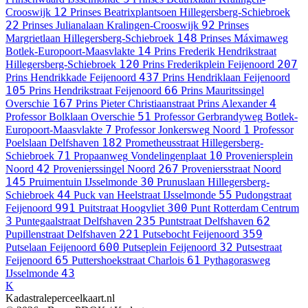
12
Crooswijk
Prinses Beatrixplantsoen
Hillegersberg-Schiebroek
22
92
Prinses Julianalaan
Kralingen-Crooswijk
Prinses
148
Margrietlaan
Hillegersberg-Schiebroek
Prinses Máximaweg
14
Botlek-Europoort-Maasvlakte
Prins Frederik Hendrikstraat
120
207
Hillegersberg-Schiebroek
Prins Frederikplein
Feijenoord
437
Prins Hendrikkade
Feijenoord
Prins Hendriklaan
Feijenoord
105
66
Prins Hendrikstraat
Feijenoord
Prins Mauritssingel
167
4
Overschie
Prins Pieter Christiaanstraat
Prins Alexander
51
Professor Bolklaan
Overschie
Professor Gerbrandyweg
Botlek-
7
1
Europoort-Maasvlakte
Professor Jonkersweg
Noord
Professor
182
Poelslaan
Delfshaven
Prometheusstraat
Hillegersberg-
71
10
Schiebroek
Propaanweg
Vondelingenplaat
Proveniersplein
42
267
Noord
Provenierssingel
Noord
Proveniersstraat
Noord
145
30
Pruimentuin
IJsselmonde
Prunuslaan
Hillegersberg-
44
55
Schiebroek
Puck van Heelstraat
IJsselmonde
Pudongstraat
991
300
Feijenoord
Puitstraat
Hoogvliet
Punt
Rotterdam Centrum
3
235
62
Puntegaalstraat
Delfshaven
Puntstraat
Delfshaven
221
359
Pupillenstraat
Delfshaven
Putsebocht
Feijenoord
600
32
Putselaan
Feijenoord
Putseplein
Feijenoord
Putsestraat
65
61
Feijenoord
Puttershoekstraat
Charlois
Pythagorasweg
43
IJsselmonde
K
Kadastraleperceelkaart.nl