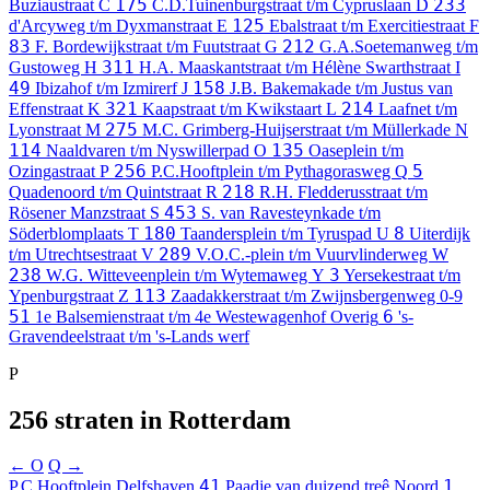
175
233
Buziaustraat
C
C.D.Tuinenburgstraat t/m Cypruslaan
D
125
d'Arcyweg t/m Dyxmanstraat
E
Ebalstraat t/m Exercitiestraat
F
83
212
F. Bordewijkstraat t/m Fuutstraat
G
G.A.Soetemanweg t/m
311
Gustoweg
H
H.A. Maaskantstraat t/m Hélène Swarthstraat
I
49
158
Ibizahof t/m Izmirerf
J
J.B. Bakemakade t/m Justus van
321
214
Effenstraat
K
Kaapstraat t/m Kwikstaart
L
Laafnet t/m
275
Lyonstraat
M
M.C. Grimberg-Huijserstraat t/m Müllerkade
N
114
135
Naaldvaren t/m Nyswillerpad
O
Oaseplein t/m
256
5
Ozingastraat
P
P.C.Hooftplein t/m Pythagorasweg
Q
218
Quadenoord t/m Quintstraat
R
R.H. Fledderusstraat t/m
453
Rösener Manzstraat
S
S. van Ravesteynkade t/m
180
8
Söderblomplaats
T
Taandersplein t/m Tyruspad
U
Uiterdijk
289
t/m Utrechtsestraat
V
V.O.C.-plein t/m Vuurvlinderweg
W
238
3
W.G. Witteveenplein t/m Wytemaweg
Y
Yersekestraat t/m
113
Ypenburgstraat
Z
Zaadakkerstraat t/m Zwijnsbergenweg
0-9
51
6
1e Balsemienstraat t/m 4e Westewagenhof
Overig
's-
Gravendeelstraat t/m 's-Lands werf
P
256 straten in Rotterdam
← O
Q →
41
1
P.C.Hooftplein
Delfshaven
Paadje van duizend treê
Noord