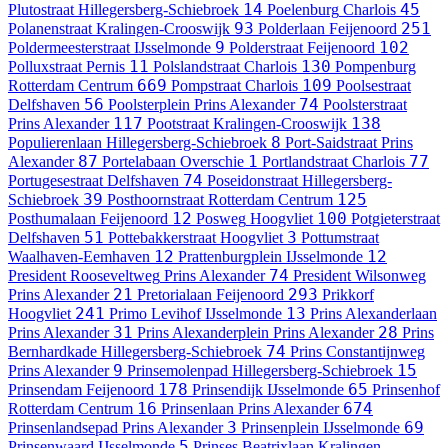
14
45
Plutostraat
Hillegersberg-Schiebroek
Poelenburg
Charlois
93
251
Polanenstraat
Kralingen-Crooswijk
Polderlaan
Feijenoord
9
102
Poldermeesterstraat
IJsselmonde
Polderstraat
Feijenoord
11
130
Polluxstraat
Pernis
Polslandstraat
Charlois
Pompenburg
669
109
Rotterdam Centrum
Pompstraat
Charlois
Poolsestraat
56
74
Delfshaven
Poolsterplein
Prins Alexander
Poolsterstraat
117
138
Prins Alexander
Pootstraat
Kralingen-Crooswijk
8
Populierenlaan
Hillegersberg-Schiebroek
Port-Saidstraat
Prins
87
1
77
Alexander
Portelabaan
Overschie
Portlandstraat
Charlois
74
Portugesestraat
Delfshaven
Poseidonstraat
Hillegersberg-
39
125
Schiebroek
Posthoornstraat
Rotterdam Centrum
12
100
Posthumalaan
Feijenoord
Posweg
Hoogvliet
Potgieterstraat
51
3
Delfshaven
Pottebakkerstraat
Hoogvliet
Pottumstraat
12
12
Waalhaven-Eemhaven
Prattenburgplein
IJsselmonde
74
President Rooseveltweg
Prins Alexander
President Wilsonweg
21
293
Prins Alexander
Pretorialaan
Feijenoord
Prikkorf
241
13
Hoogvliet
Primo Levihof
IJsselmonde
Prins Alexanderlaan
31
28
Prins Alexander
Prins Alexanderplein
Prins Alexander
Prins
74
Bernhardkade
Hillegersberg-Schiebroek
Prins Constantijnweg
9
15
Prins Alexander
Prinsemolenpad
Hillegersberg-Schiebroek
178
65
Prinsendam
Feijenoord
Prinsendijk
IJsselmonde
Prinsenhof
16
674
Rotterdam Centrum
Prinsenlaan
Prins Alexander
3
69
Prinsenlandsepad
Prins Alexander
Prinsenplein
IJsselmonde
5
Prinsenwaard
IJsselmonde
Prinses Beatrixlaan
Kralingen-