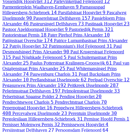
312
12
Vossendijk
Hoogvliet
Parlevinkerpad
Feijenoord
9
Parmentierplein
Waalhaven-Eemhaven
Parnassuspad
14
9
Hillegersberg-Schiebroek
Parsifalstraat
Hoogvliet
Pascalweg
90
157
IJsselmonde
Passerelstraat
Delfshaven
Passiebloem
Prins
46
73
23
Alexander
Pasteursingel
Delfshaven
Pastinaak
Hoogvliet
9
321
Pastoor Apeldoornpad
Hoogvliet
Pastoriedijk
Pernis
18
10
Pastoriestraat
Pernis
Pater Pirehof
Prins Alexander
174
Patijnstraat
Overschie
Patrice Lumumbastraat
Prins Alexander
12
32
31
Patrijs
Hoogvliet
Patrimonium's Hof
Feijenoord
Paul
90
Desmondsingel
Prins Alexander
Paul Krugerstraat
Feijenoord
315
5
Paul Nijghkade
Feijenoord
Paul Schuitemastraat
Prins
25
61
Alexander
Paulus Potterstraat
Kralingen-Crooswijk
Paul van
25
Ostaijenstraat
Prins Alexander
Paul Whitemansingel
Prins
74
31
Alexander
Pauwenburg
Charlois
Pearl Buckplaats
Prins
10
62
12
Alexander
Peellandstraat
IJsselmonde
Peelpad
Overschie
192
287
Pegasusweg
Prins Alexander
Peitkreek
IJsselmonde
197
33
Pelgrimsstraat
Delfshaven
Pelmolenstraat
IJsselmonde
2
20
Pelsertstraat
Spaanse Polder
Pending
Hoogvliet
5
70
Pendrechtseweg
Charlois
Pendrechtstraat
Charlois
16
Peperpotpad
Hoogvliet
Peppelweg
Hillegersberg-Schiebroek
408
23
30
Percevalweg
IJsselmonde
Perentuin
IJsselmonde
31
1
Pergolesilaan
Hillegersberg-Schiebroek
Pernisse Hoofd
Pernis
32
4
Pernisser Molenweg
Pernis
Pernisseweg
Hoogvliet
27
64
Persijnstraat
Delfshaven
Persoonsdam
Feijenoord