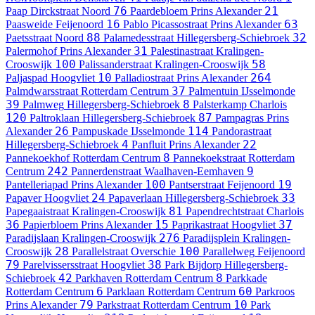
76
21
Paap Dirckstraat
Noord
Paardebloem
Prins Alexander
16
63
Paasweide
Feijenoord
Pablo Picassostraat
Prins Alexander
88
32
Paetsstraat
Noord
Palamedesstraat
Hillegersberg-Schiebroek
31
Palermohof
Prins Alexander
Palestinastraat
Kralingen-
100
58
Crooswijk
Palissanderstraat
Kralingen-Crooswijk
10
264
Paljaspad
Hoogvliet
Palladiostraat
Prins Alexander
37
Palmdwarsstraat
Rotterdam Centrum
Palmentuin
IJsselmonde
39
8
Palmweg
Hillegersberg-Schiebroek
Palsterkamp
Charlois
120
87
Paltroklaan
Hillegersberg-Schiebroek
Pampagras
Prins
26
114
Alexander
Pampuskade
IJsselmonde
Pandorastraat
4
22
Hillegersberg-Schiebroek
Panfluit
Prins Alexander
8
Pannekoekhof
Rotterdam Centrum
Pannekoekstraat
Rotterdam
242
9
Centrum
Pannerdenstraat
Waalhaven-Eemhaven
100
19
Pantelleriapad
Prins Alexander
Pantserstraat
Feijenoord
24
33
Papaver
Hoogvliet
Papaverlaan
Hillegersberg-Schiebroek
81
Papegaaistraat
Kralingen-Crooswijk
Papendrechtstraat
Charlois
36
15
37
Papierbloem
Prins Alexander
Paprikastraat
Hoogvliet
276
Paradijslaan
Kralingen-Crooswijk
Paradijsplein
Kralingen-
28
100
Crooswijk
Parallelstraat
Overschie
Parallelweg
Feijenoord
79
38
Parelvissersstraat
Hoogvliet
Park Bijdorp
Hillegersberg-
42
8
Schiebroek
Parkhaven
Rotterdam Centrum
Parkkade
6
60
Rotterdam Centrum
Parklaan
Rotterdam Centrum
Parkroos
79
10
Prins Alexander
Parkstraat
Rotterdam Centrum
Park