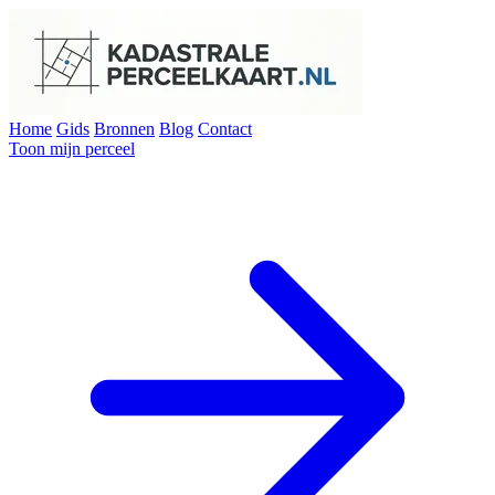
Home
Gids
Bronnen
Blog
Contact
Toon mijn perceel