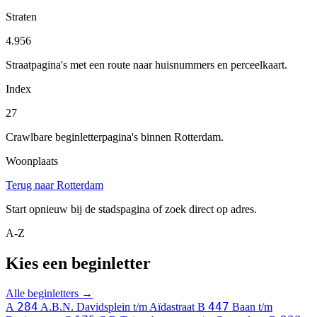
Straten
4.956
Straatpagina's met een route naar huisnummers en perceelkaart.
Index
27
Crawlbare beginletterpagina's binnen Rotterdam.
Woonplaats
Terug naar Rotterdam
Start opnieuw bij de stadspagina of zoek direct op adres.
A-Z
Kies een beginletter
Alle beginletters →
284
447
A
A.B.N. Davidsplein t/m Aïdastraat
B
Baan t/m